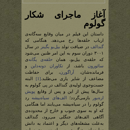
آغاز ماجرای شکار
گولوم
داستان این فیلم در میان وقایع سه‌گانه‌ی
ارباب حلقه‌ها رخ می‌دهد. هنگامی که
گندالف
در ضیافت تولد
بیل‌بو بگینز
در سال
۳۰۰۱ دوران سوم به این امر ظنین می‌شود
که حلقه‌ی بیل‌بو، همان
حلقه‌ی یگانه‌
ی
سائورون
باشد، از
تکاوران دونه‌داین
و
فرمانده‌شان،
آراگورن
، برای حفاظت
مضاعف از شایر یاری می‌طلبد.
[1]
البته
جست‌وجوی اولیه‌ی گندالف در پی گولوم به
سال‌ها پیش از این و پس از وقایع
پویش
اره‌بور
بازمی‌گردد؛
الف‌های سیاه‌بیشه
رد
گولوم را در سیاه‌بیشه می‌یابند اما هنگامی
که او به سوی جنوب و خارج از محدوده‌ی
آگاهی الف‌های جنگلی می‌رود، گندالف
به‌علت مشغله‌های دیگر و اعتماد به دانش
سارومان، دیگر در پی او نمی‌رود و این