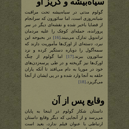
سیاه‌بیشه و گریز او
گولوم مدتی در سیاه‌بیشه تحت مراقبت
شبانه‌روزی است، اما سائورون که سرانجام
از قضایا باخبر شده و نقشه‌ای دیگر در سر
پرورانده، حمله‌ای کوچک را علیه مردمان
تراندویل تدارک می‌بیند.
[16]
در بحبوحه این
نبرد، دسته‌ای از اورک‌ها مأموریت دارند که
سمه‌آگول را دوباره دستگیر کرده و نزد
سائورون ببرند.
[17]
اما گولوم از چنگ
اورک‌ها نیز گریخته و در طی پرسه‌زدن‌های
خود در موریا به دام می‌افتد تا آنکه یاران
حلقه به آنجا وارد شده و در پی ایشان از آنجا
می‌گریزد.
[18]
وقایع پس از آن
داستان شکار گولوم در اینجا به پایان
می‌رسد و از آنجایی که دیگر وقایع داستان
ارتباطی با عنوان فیلم ندارد، بعید است