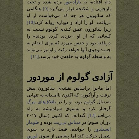
دام افتاده، به
باراد-دور
برده شده و تحت
بازجویی و شکنجه قرار می‌گیرد.
[9]
هنگامی
که سائورون هر چه که می‌خواست از او
دریافت، او را آزاد و دوباره روانه کرد.
[10]
زیرا سائورون عمق کینه‌ی گولوم نسبت به
کسانی که از او «دزدی کرده بودند» را
دریافته بود و حدس می‌زد که برای انتقام به
جست‌وجوی آنها خواهد رفت و او نیز می‌تواند
به واسطه گولوم به حلقه‌ی خود برسد.
[11]
آزادی گولوم از موردور
اما ماجرا براساس نقشه‌ی سائورون پیش
نرفت و آراگورن که اکنون ناامیدانه به تنهایی
به‌دنبال گولوم بود، او را در
باتلاق‌های مرگ
گرفتار کرد و به‌سوی سیاه‌بیشه به راه
می‌افتد.
[12]
گندالف که اکنون (سال ۳۰۱۷
دوران سوم) در
میناس تی‌ریت
بوده و
طومار
ایسیلدور
را خوانده، قصد دارد به سوی
شمال حرکت کند اما پیغامی از سوی
لورین