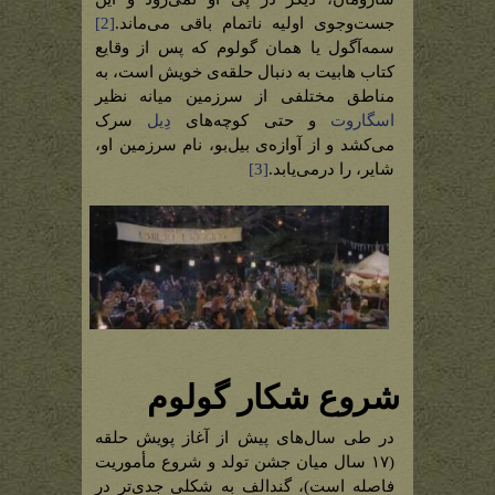
جست‌وجوی اولیه ناتمام باقی می‌ماند.
[2]
سمه‌آگول یا همان گولوم که پس از وقایع
کتاب هابیت به دنبال حلقه‌ی خویش است، به
مناطق مختلفی از سرزمین میانه نظیر
اسگاروت
و حتی کوچه‌های
دِیل
سرک
می‌کشد و از آوازه‌ی بیل‌بو، نام سرزمین او،
شایر، را درمی‌یابد.
[3]
شروع شکار گولوم
در طی سال‌های پیش از آغاز پویش حلقه
(۱۷ سال میان جشن تولد و شروع مأموریت
فاصله است)، گندالف به شکلی جدی‌تر در