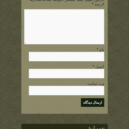
لازمند
*
نام
*
ایمیل
*
وب سایت
تقویم آردا