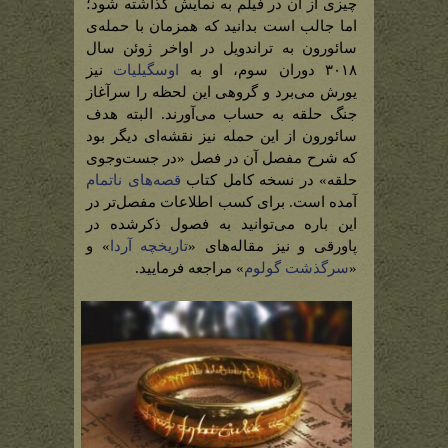
چیزی از آن در فیلم به نمایش گذاشته شود؛
اما جالب است بدانید که همزمان با حمله‌ی
سائورون به تراندویل در اواخر ژوئن سال
۳۰۱۸ دوران سوم، او به
اوسگیلیات
نیز
یورش می‌برد و گروهی این لحظه را سرآغاز
جنگ حلقه به حساب می‌آورند. البته هدف
سائورون از این حمله نیز نقشه‌ای دیگر بود
که شرح مفصل آن در فصل «در جست‌وجوی
حلقه» در نسخه کامل کتاب
قصه‌های ناتمام
آمده است. برای کسب اطلاعات مفصل‌تر در
این باره می‌توانید به فصول ذکرشده در
پاورقی و نیز مقاله‌های «
تاریخچه آردا
» و
«
سرگذشت گولوم
» مراجعه فرمایید.