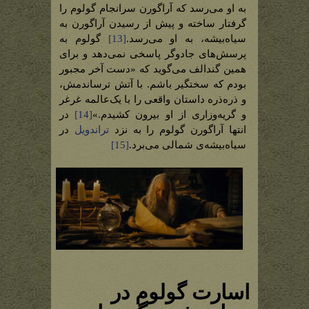
به او می‌رسد که آراگورن سرانجام گولوم را
گرفتار ساخته و پیش از رسیدن آراگورن به
سیاه‌بیشه، به او می‌رسد.
[13]
گولوم به
پرسش‌های جادوگر پاسخی نمی‌دهد و برای
همین گندالف می‌گوید که «دست آخر مجبور
بودم که سختگیر باشم. با آتش ترساندمش،
و ذره‌ذره داستان واقعی را با یک‌عالمه غرغر
و گریه‌وزاری از او بیرون کشیدم.»
[14]
در
انتها آراگورن گولوم را به نزد
تراندویل
در
سیاه‌بیشه‌ی شمالی می‌برد.
[15]
اسارت گولوم در