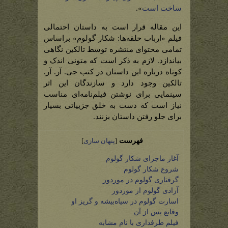
ساخت است
».
این مقاله قرار است به داستان احتمالی
فیلم «ارباب حلقه‌ها: شکار گولوم» براساس
تمامی محتوای منتشره توسط تالکین نگاهی
بیاندازد. لازم به ذکر است که متونی اندک و
کوتاه درباره این داستان در کتب جی. آر. آر.
تالکین وجود دارد و سازندگان این اثر
سینمایی برای نوشتن فیلم‌نامه‌ای مناسب
نیاز است که دست به خلق جزییاتی بسیار
برای جلو رفتن داستان بزنند.
فهرست
[
پنهان سازی
]
آغاز ماجرای شکار گولوم
شروع شکار گولوم
گرفتاری گولوم در موردور
آزادی گولوم از موردور
اسارت گولوم در سیاه‌بیشه و گریز او
وقایع پس از آن
فیلم طرفداری با نام مشابه