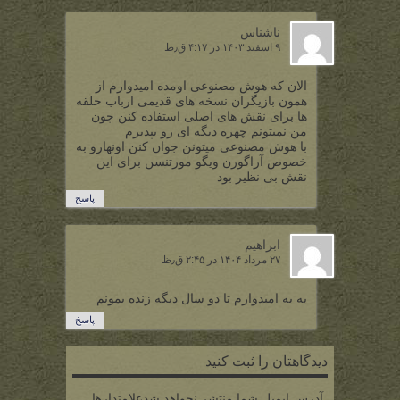
ناشناس
۹ اسفند ۱۴۰۳ در ۴:۱۷ ق٫ظ
الان که هوش مصنوعی اومده امیدوارم از
همون بازیگران نسخه های قدیمی ارباب حلقه
ها برای نقش های اصلی استفاده کنن چون
من نمیتونم چهره دیگه ای رو بپذیرم
با هوش مصنوعی میتونن جوان کنن اونهارو به
خصوص آراگورن ویگو مورتنسن برای این
نقش بی نظیر بود
پاسخ
ابراهیم
۲۷ مرداد ۱۴۰۴ در ۲:۴۵ ق٫ظ
به به امیدوارم تا دو سال دیگه زنده بمونم
پاسخ
دیدگاهتان را ثبت کنید
آدرس ایمیل شما منتشر نخواهد شدعلامتدارها