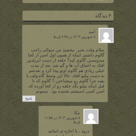
۴ دیدگاه
امید
۸ شهریور ۱۴۰۳ در ۹:۳۵ ق٫ظ
سلام وقت بخیر. ببخشید من سوالی راجب
گالوم داشتم. اینکه از همون اول اصن از کجا
میدونستن گالوم کیه؟ حلقه از دست ایزیلدور
افتاد به اعماق آب ها و گم شد. بعد از مدت
خیلی زیادی هم گالوم اونو پیدا کرد و بعدشم
به دست بیلبو افتاد. حالا این وسط گاندولف یا
بقیه چرا گالوم رو میشناختن ؟ گالوم که تا
قبل اینکه بیلبو بگه حلقه رو از کجا آورده که
اصن کسی اسمشم نشنیده بود‌ . ممنونم
پاسخ
نیکا
۸ شهریور ۱۴۰۳ در ۱۱:۵۵
ق٫ظ
درود ، با اجازه ی اساتید