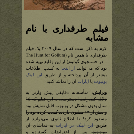
فیلم طرفداری با نام
مشابه
لازم به ذکر است که در سال ۲۰۰۹ یک فیلم
طرفداری با همین نام (The Hunt for Gollum
– در جستجوی گولوم) از این وقایع تهیه شده
بود که می‌توانید
از اینجا
به کسب اطلاعات
بیشتر از آن پرداخته و از طریق
این لینک
یوتیوب
یا
آپارات
آن را تماشا کنید.
ویرایش:
متأسفانه دقایقی پیش وارنر به
دلایل کپی‌رایت! دسترسی به این فیلم که ۱۵
سال بدون مشکل در یوتیوب قابل نمایش بود
و بیش از ۱۳ میلیون بازدید کسب کرده بود را
مسدود کرد! تا اطلاع ثانوی می‌توانید از
طریق
این لینک در آپارات
به تماشای آن
بپردازید.
پس از اعتراضات گسترده و