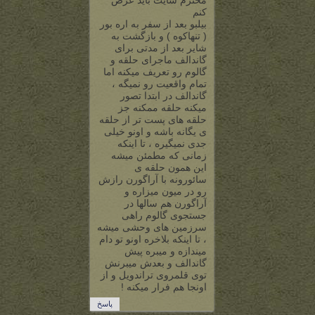
محترم سایت باید عرض
کنم
بیلبو بعد از سفر به اره بور
( تنهاکوه ) و بازگشت به
شایر بعد از مدتی برای
گاندالف ماجرای حلقه و
گالوم رو تعریف میکنه اما
تمام واقعیت رو نمیگه ،
گاندالف در ابتدا تصور
میکنه حلقه ممکنه جز
حلقه های پست تر از حلقه
ی یگانه باشه و اونو خیلی
جدی نمیگیره ، تا اینکه
زمانی که مطمئن میشه
این همون حلقه ی
سائورونه با آراگورن رازش
رو در میون میزاره و
آراگورن هم سالها در
جستجوی گالوم راهی
سرزمین های وحشی میشه
، تا اینکه بلاخره اونو تو دام
میندازه و میبره پیش
گاندالف و بعدش میبرنش
توی قلمروی تراندویل و از
اونجا هم فرار میکنه !
پاسخ