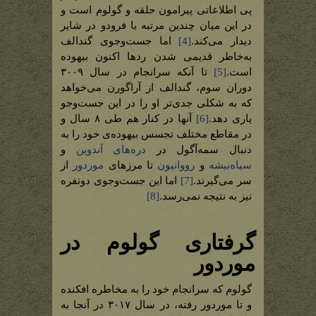
پی اطلاعاتی پیرامون حلقه و گولوم است و
در این میان چندین مرتبه با فرودو در شایر
دیدار می‌کند.
[4]
اما جست‌وجوی گندالف
به‌خاطر قدیمی شدن ردها اکنون بیهوده
است.
[5]
تا آنکه سرانجام در سال ۳۰۰۹
دوران سوم، گندالف از آراگورن می‌خواهد
که به شکلی جدی‌تر او را در این جست‌وجو
یاری دهد.
[6]
آنها در کنار هم طی ۸ سال و
در مقاطع مختلف تجسس بیهوده‌ی خود را به
دنبال سمه‌آگول در
دره‌های آندوین
و
سیاه‌بیشه
و
رووانیون
تا مرزهای
موردور
از
سر می‌گیرند.
[7]
اما این جست‌وجوی دونفره
نیز به نتیجه نمی‌رسد.
[8]
گرفتاری گولوم در
موردور
گولوم که سرانجام خود را به مخاطره افکنده
و تا موردور رفته، در سال ۳۰۱۷ در آنجا به