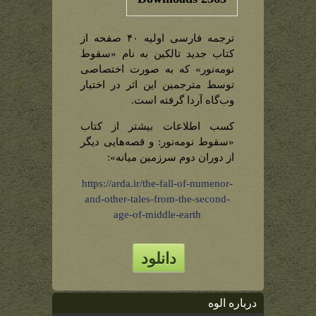
از
کتاب
«سقوط
نومه‌نور»
ترجمه فارسی اولیه ۴۰ صفحه از
کتاب جدید تالکین به نام «سقوط
نومه‌نور» که به صورت اختصاصی
توسط مترجمین این اثر در اختیار
وب‌گاه آردا گرفته است.
کسب اطلاعات بیشتر از کتاب
«سقوط نومه‌نور: و قصه‌هایی دیگر
از دوران دوم سرزمین میانه»:
https://arda.ir/the-fall-of-numenor-
and-other-tales-from-the-second-
age-of-middle-earth
دانلود
درباره الوه