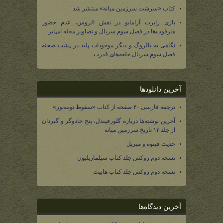
کتاب «سرشت سرزمین میانه» منتشر شد
بازی رابرت آرامایو در نقش الروس، عدم حضور
هارفوت‌ها در فصل سوم سریال و تصاویر مجله امپایر
نگاهی به بالروگ و دیگر موجودات پلید در پشت صحنه
فصل سوم سریال حلقه‌های قدرت
آخرین دانلودها
ترجمه فارسی ۴۰ صفحه از کتاب «سقوط نومه‌نور»
آخرین نوشته‌ها درباره گلورفیندل، پنج جادوگر و گیردان
از جلد ۱۲ تاریخ سرزمین میانه
حدیث فینوه و میریل
نسخه دوم روکش جلد کتاب سیلماریلیون
نسخه دوم روکش جلد کتاب هابیت
آخرین دیدگاه‌ها