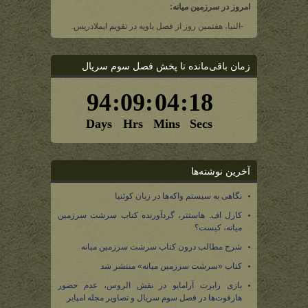
امروز در سرزمین میانه:
-النیا، هفتمین روز از فصل یاویه در تقویم ایملادریس.
زمان باقی‌مانده تا پخش فصل سوم سریال
آخرین نوشته‌ها
نگاهی به سیستم واکه‌ها در زبان کوئنیا
کارل اف. هاستتر، گردآورنده کتاب سرشت سرزمین
میانه، کیست؟
شرح مطالب درون کتاب سرشت سرزمین میانه
کتاب «سرشت سرزمین میانه» منتشر شد
بازی رابرت آرامایو در نقش الروس، عدم حضور
هارفوت‌ها در فصل سوم سریال و تصاویر مجله امپایر