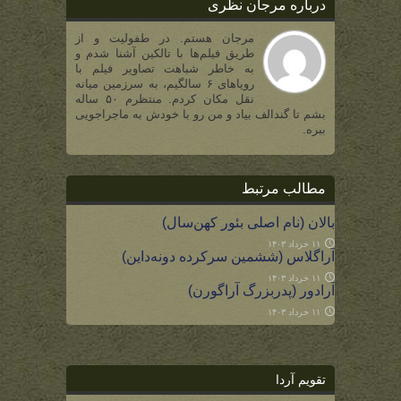
درباره مرجان نظری
مرجان هستم. در طفولیت و از
طریق فیلم‌ها با تالکین آشنا شدم و
به خاطر شباهت تصاویر فیلم با
رویاهای ۶ سالگیم، به سرزمین میانه
نقل مکان کردم. منتظرم ۵۰ ساله
بشم تا گندالف بیاد و من رو با خودش به ماجراجویی
ببره.
مطالب مرتبط
بالان (نام اصلی بئور کهن‌سال)
۱۱ خرداد ۱۴۰۳
آراگلاس (ششمین سرکرده دونه‌داین)
۱۱ خرداد ۱۴۰۳
آرادور (پدربزرگ آراگورن)
۱۱ خرداد ۱۴۰۳
تقویم آردا