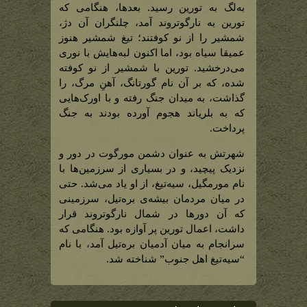
بره‌تیل)
به‌لگ به تورین رسید. بعدها، هنگامی که
تورین به نارگوتروند آمد، چلنگران آن دژ،
شمشیر را از نو کوفتند؛ تیغ شمشیر هنوز
عمیقا سیاه بود، اما اکنون لبه‌هایش با نوری
می‌درخشید. تورین با شمشیر از نو کوفته
شده، که بر آن نام گورتانگ، آهنِ مرگ، را
گذاشت، به میدان جنگ رفته و با اورک‌هایی
که به بلریاند هجوم آورده بودند به جنگ
پرداخت.
شهرتش به عنوان دشمن مورگوت در دور و
نزدیک پیچید، و در بسیاری از سرزمین‌ها با
نام مورمگیل، سیه‌تیغ، از او یاد می‌شد. حتی
در میان مردمان بیشه‌ی بره‌تیل، سرزمینی
که آن دورها در شمال نارگوتروند قرار
داشت، اعمال تورین پر آوازه بود. هنگامی که
سرانجام به میان آدمیان بره‌تیل آمد، با نام
“سیه‌تیغ اهل جنوب” شناخته شد.