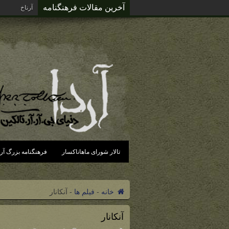
آخرین مقالات فرهنگنامه
آرناخ (دره پ
تالار شورای ماهاناکسار
فرهنگنامه بزرگ آرد
خانه
-
فیلم ها
-
آنکانار
آنکانار