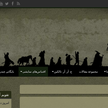
رگل غرب میناس تی‌ریت)
ا
مجموعه مقالات
ج. آر. آر. تالکین
اقتباس‌های نمایشی
بایگانی چندر
تقویم آ
امروز د