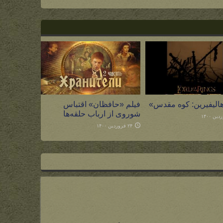
هالیفیرین: کوه مقدس»
فیلم «حافظان» اقتباس
شوروی از ارباب حلقه‌ها
۲۴ فروردین ۱۴۰۰