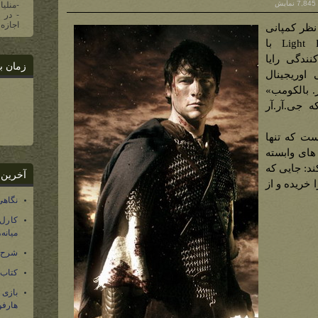
7,845 نمایش
-منلیا
اجازه 
نظر کمپانی
Elemental Films و Light Pirate Pictures با
نندگی رایا
زمان ب
 اوریجینال
 بالکومب»
 جی.آر.آر
است که تنها
های وابسته
ند: جایی که
آخرین 
 خریده و از
نگاهی
کارل
میانه
شرح 
کتاب
بازی
هارفو