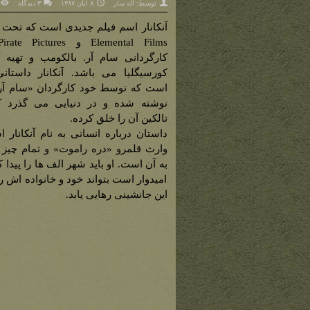
توسط:
اله سار
۸ آبان ۱۳۸۷
۳ دیدگاه
آنکانار اسم فیلم جدیدی است که تحت 
کارگردانی سام آر. بالکومب و تهیه ک
کورسیگلیا می باشد. آنکانار داستانی
است که توسط خود کارگردان «سام آر.
نوشته شده و در دنیایی می گذرد که
تالکین آن را خلق کرده.
داستان درباره انسانی به نام آنکانار 
وارث قلمرو «دره راموت» و تمام چیز 
به آن است. او باید شهر الف ها را پیدا ک
امیدوار است بتواند خود و خانواده اش را
این جانشینی رهایی یابد.