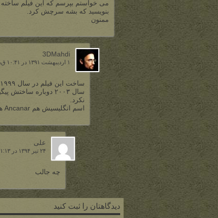
می خواستم بپرسم که این فیلم ساخته ش
بنویسید که بشه سرچش کرد.
ممنون
3DMahdi
۱ اردیبهشت ۱۳۹۱ در ۱۰:۴۱ ق٫ظ
سال ۲۰۰۳ دوباره ساختش
نکرد.
اسم انگلیسیش هم Ancanar هست.
علی
۲۴ تیر ۱۳۹۴ در ۱۱:۱۳ ب٫ظ
چه جالب
دیدگاهتان را ثبت کنید