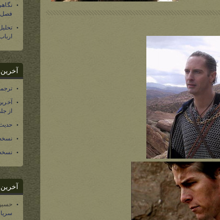
نگاهی
فصل س
تحلی
ارباب
آخرین د
ترجمه فارسی ۴۰ 
آخرین
از جلد ۱۲ تاریخ سرزمین
حدیث 
نسخه 
نسخه 
آخرین د
حسین
سریال