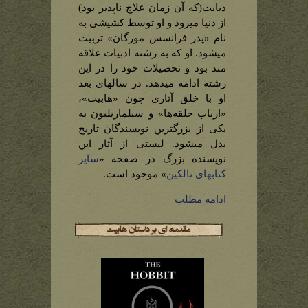
دیابت(که آن زمان علاج ناپذیر بود)
از دنیا میرود و او توسط کشیشی به
نام «پدر فرانسس مورگان» تربیت
میشود. او که به رشته ادبیات علاقه
مند بود و تحصیلات خود را در این
رشته ادامه میدهد. در سالهای بعد
او با خلق آثاری چون «هابیت»،
«ارباب حلقه‌ها» و سیلماریلیون به
یکی از بزرگترین نویسندگان تاریخ
بدل میشود. لیستی از آثار این
نویسنده بزرگ در صفحه «
سایر
کتابهای تالکین
» موجود است.
ادامه مطلب