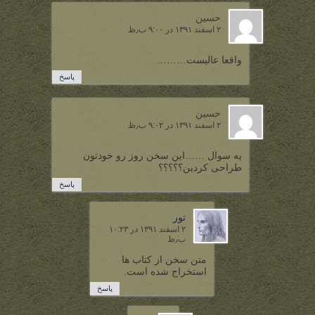
حسین
۲ اسفند ۱۳۹۱ در ۹:۰۰ ب٫ظ
واقعا عالیست………
پاسخ
حسین
۲ اسفند ۱۳۹۱ در ۹:۰۲ ب٫ظ
یه سوال ……این سخن روز رو خودتون
طراحی کردین؟؟؟؟؟
پاسخ
تور
۲ اسفند ۱۳۹۱ در ۱۰:۲۳
ب٫ظ
متن سخن از کتاب ها
استخراج شده است.
پاسخ