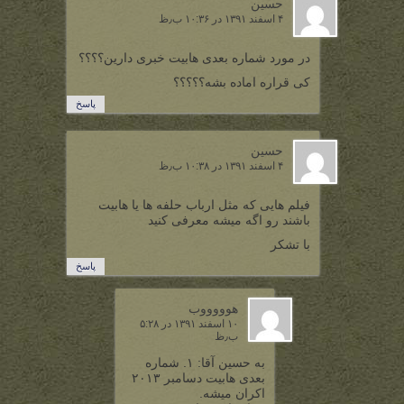
حسین
۴ اسفند ۱۳۹۱ در ۱۰:۳۶ ب٫ظ
در مورد شماره بعدی هابیت خبری دارین؟؟؟؟
کی قراره اماده بشه؟؟؟؟؟
پاسخ
حسین
۴ اسفند ۱۳۹۱ در ۱۰:۳۸ ب٫ظ
فیلم هایی که مثل ارباب حلفه ها یا هابیت
باشند رو اگه میشه معرفی کنید
با تشکر
پاسخ
هوووووب
۱۰ اسفند ۱۳۹۱ در ۵:۲۸
ب٫ظ
به حسین آقا: ۱. شماره
بعدی هابیت دسامبر ۲۰۱۳
اکران میشه.