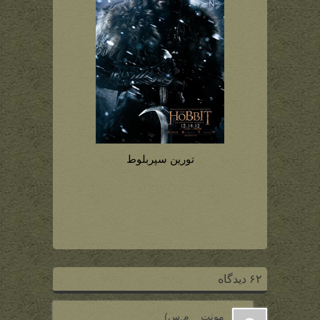
تورین سپربلوط
۶۲ دیدگاه
مونت _ م.س)