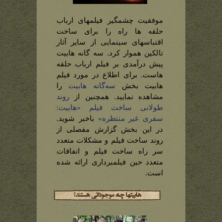
موفقیت چشمگیر فیلمهای ارباب
حلقه ها راه را برای ساخت
اقتباسهای سینمایی از سایر آثار
تالکین هموار کرد. سه گانه هابیت
پیش درآمدی بر فیلم ارباب حلقه
هاست. برای اطلاع در مورد فیلم
هابیت بخش
سه‌گانه هابیت
را
مشاهده نمایید. همچنین از
روند
طولانی ساخت فیلم «هابیت:
سفری غیر منتظره»
باخبر شوید.
در این بخش گزارش مفصلی از
روند ساخت فیلم و مشکلات متعدد
سر راه ساخت فیلم و اتفاقات
متعدد حین فیلمبرداری ارائه شده
است.