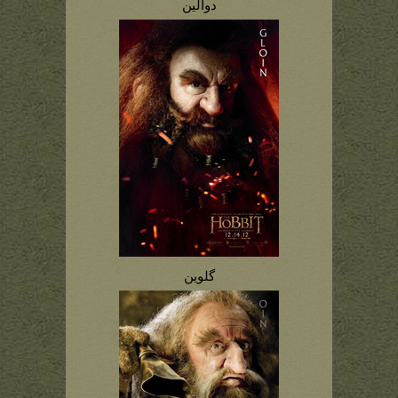
دوالین
گلوین