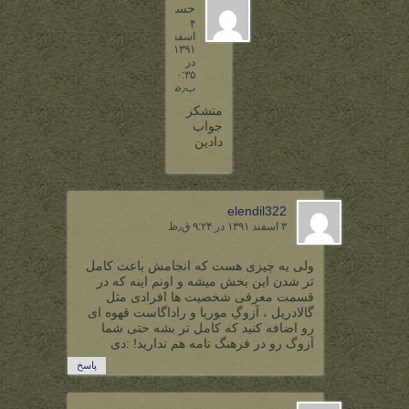
حسین
۴
اسفند
۱۳۹۱
در
۱۰:۳۵
ب٫ظ
متشکر
جواب
دادین
elendil322
۳ اسفند ۱۳۹۱ در ۹:۲۴ ق٫ظ
ولی یه چیزی هست که انجامش باعث کامل
تر شدن این بخش میشه و اونم اینه که در
قسمت معرفی شخصیت ها افرادی مثل
گالادریل ، آزوگِ موریا و راداگاست قهوه ای
رو اضافه کنید که کامل تر بشه حتی شما
آزوگ رو در فرهنگ نامه هم ندارید! :دی
پاسخ