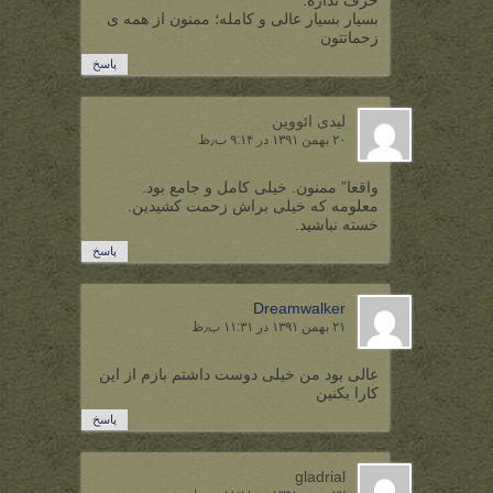
حرف نداره.
بسیار بسیار عالی و کامله؛ ممنون از همه ی
زحماتتون
پاسخ
لیدی ائووین
۲۰ بهمن ۱۳۹۱ در ۹:۱۴ ب٫ظ
واقعا” ممنون. خیلی کامل و جامع بود.
معلومه که خیلی براش زحمت کشیدین.
خسته نباشید.
پاسخ
Dreamwalker
۲۱ بهمن ۱۳۹۱ در ۱۱:۳۱ ب٫ظ
عالی بود من خیلی دوست داشتم بازم از این
کارا بکنین
پاسخ
gladrial