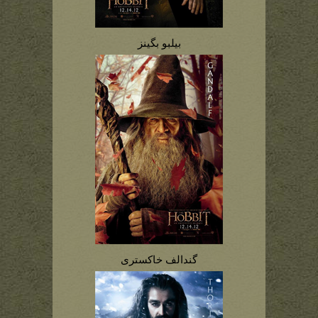
بیلبو بگینز
گندالف خاکستری