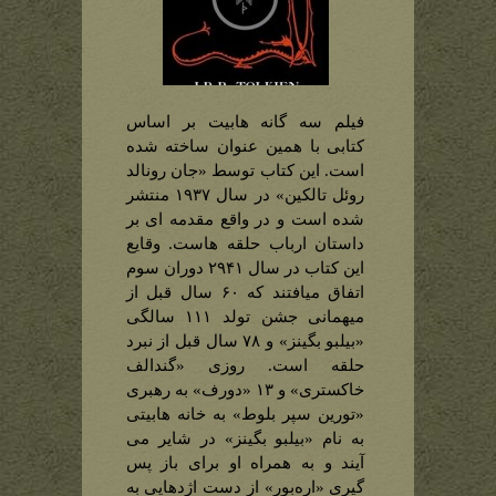
فیلم سه گانه هابیت بر اساس
کتابی با همین عنوان ساخته شده
است. این کتاب توسط «جان رونالد
روئل تالکین» در سال ۱۹۳۷ منتشر
شده است و در واقع مقدمه ای بر
داستان ارباب حلقه هاست. وقایع
این کتاب در سال ۲۹۴۱ دوران سوم
اتفاق میافتند که ۶۰ سال قبل از
میهمانی جشن تولد ۱۱۱ سالگی
«بیلبو بگینز» و ۷۸ سال قبل از نبرد
حلقه است. روزی «گندالف
خاکستری» و ۱۳ «دورف» به رهبری
«تورین سپر بلوط» به خانه هابیتی
به نام «بیلبو بگینز» در شایر می
آیند و به همراه او برای باز پس
گیری «اره‌بور» از دست اژدهایی به