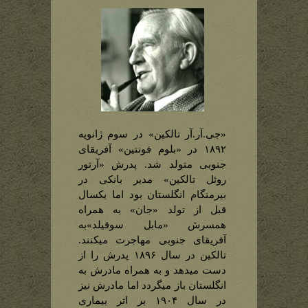
«جی.آر.آر تالکین» در سوم ژانویه
۱۸۹۲ در «بلوم فونتین» آفریقای
جنوبی متولد شد. پدرش «آرتور
روئل تالکین» مدیر بانکی در
بیرمنگام انگلستان بود اما یکسال
قبل از تولد «جان» به همراه
همسرش «مابل سوفیلد»به
آفریقای جنوبی مهاجرت میکنند.
تالکین در سال ۱۸۹۶ پدرش را از
دست میدهد و به همراه مادرش به
انگلستان باز میگردد اما مادرش نیز
در سال ۱۹۰۴ بر اثر بیماری