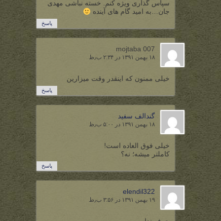
سپاس گذاری ویژه کنم. خسته نباشی مهدی
جان…به امید گام های آینده
پاسخ
mojtaba 007
۱۸ بهمن ۱۳۹۱ در ۲:۳۴ ب٫ظ
خیلی ممنون که اینقدر وقت میزارین
پاسخ
گندالف سفید
۱۸ بهمن ۱۳۹۱ در ۵:۰۰ ب٫ظ
خیلی فوق العاده است!
کاملتر میشه؛ نه؟
پاسخ
elendil322
۱۹ بهمن ۱۳۹۱ در ۳:۵۶ ب٫ظ