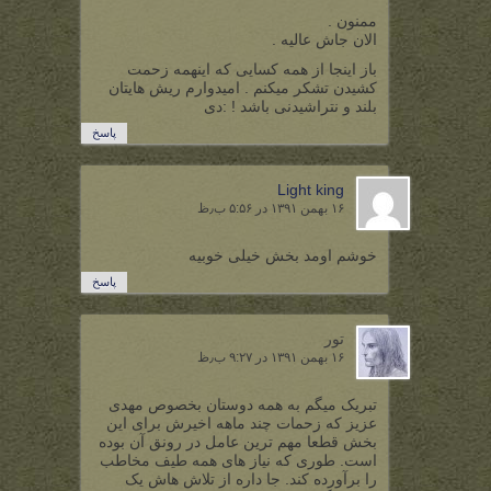
ممنون .
الان جاش عالیه .
باز اینجا از همه کسایی که اینهمه زحمت
کشیدن تشکر میکنم . امیدوارم ریش هایتان
بلند و نتراشیدنی باشد ! :دی
پاسخ
Light king
۱۶ بهمن ۱۳۹۱ در ۵:۵۶ ب٫ظ
خوشم اومد بخش خیلی خوبیه
پاسخ
تور
۱۶ بهمن ۱۳۹۱ در ۹:۲۷ ب٫ظ
تبریک میگم به همه دوستان بخصوص مهدی
عزیز که زحمات چند ماهه اخیرش برای این
بخش قطعا مهم ترین عامل در رونق آن بوده
است. طوری که نیاز های همه طیف مخاطب
را برآورده کند. جا داره از تلاش هاش یک