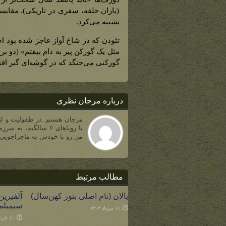
(یاران حلقه، سفری در تاریکی). مقایسه
تشبیه می‌کرد.
تئودن که در شاخ آواز عاجز شده بود اص
مثل یک گورکن پیر به دام بیفتم» (دو بر
گورکنی می‌جنگد که در گوشه‌ای گیر افتا
درباره مرجان نظری
مرجان هستم. در طفولیت و از ط
من رو با خودش به ماجراجویی 
مطالب مرتبط
بالان (نام اصلی بئور کهن‌سال)
آلفیرین
سیمبلمی
۱۱ خرداد ۱۴۰۳
۱۱ خرداد ۱۴۰۳