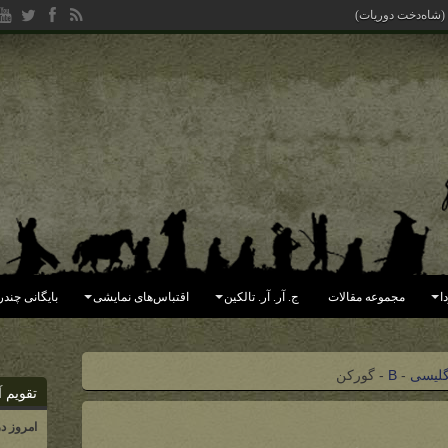
 (شاه‌دخت دوریات)
ا
مجموعه مقالات
ج. آر. آر. تالکین
اقتباس‌های نمایشی
بایگانی چندر
گلیسی
-
B
-
گورکن
تقویم آ
امروز د