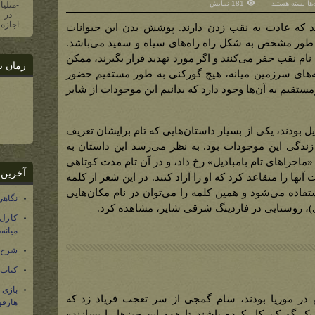
برای
‌ها
بسته هستند
181 نمایش
-منلیا
گورکن
اجازه 
ند که عادت به نقب زدن دارند. پوشش بدن این حیوانات
 طور مشخص به شکل راه راه‌های سیاه و سفید می‌باشد.
 نام نقب حفر می‌کنند و اگر مورد تهدید قرار بگیرند، ممکن
زمان ب
های سرزمین میانه، هیچ گورکنی به طور مستقیم حضور
رمستقیم به آن‌ها وجود دارد که بدانیم این موجودات از شایر
ل بودند، یکی از بسیار داستان‌هایی که تام برایشان تعریف
ندگی این موجودات بود. به نظر می‌رسد این داستان‌ به
ماجراهای تام بامبادیل» رخ داد، و در آن تام مدت کوتاهی
آخرین 
ها را متقاعد کرد که او را آزاد کنند. در این شعر از کلمه
ورکن استفاده می‌شود و همین کلمه را می‌توان در نام مکان‌هایی
نگاهی
کارل
میانه
شرح 
کتاب
بازی
در موریا بودند، سام گمجی از سر تعجب فریاد زد که
هارفو
ک گورکن کار کرده باشند تا همه این چیزها را بسازند»