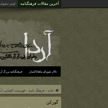
آخرین مقالات فرهنگنامه
لوتین تینوویل
تالار شورای ماهاناکسار
فرهنگنامه بزرگ آرد
خانه
-
فرهنگ نامه
-
فهرست الفبایی ان
گورکن