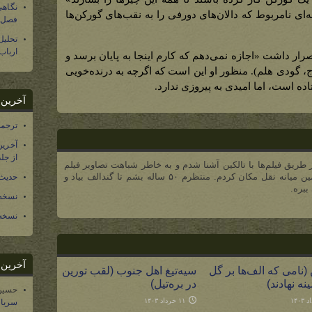
نگاهی
‌ای نامربوط که دالان‌های دورفی را به نقب‌های گورکن‌ها
فصل س
تحلی
ارباب
رار داشت «اجازه نمی‌دهم که کارم اینجا به پایان برسد و
ج، گودی هلم). منظور او این است که اگرچه به درنده‌خویی
ده است، اما امیدی به پیروزی ندارد.
آخرین د
ترجمه فارسی ۴۰ 
آخرین
از جلد ۱۲ تاریخ سرزمین
ریق فیلم‌ها با تالکین آشنا شدم و به خاطر شباهت تصاویر فیلم
با رویاهای ۶ سالگیم، به سرزمین میانه نقل مکان کردم. منتظرم ۵۰ ساله بشم تا گندالف بیاد و
حدیث 
ببره.
نسخه 
نسخه 
آخرین د
 (نامی که الف‌ها بر گل
سیه‌تیغ اهل جنوب (لقب تورین
نه نهادند)
در بره‌تیل)
حسین
۱۱ خرداد ۱۴۰۳
سریال