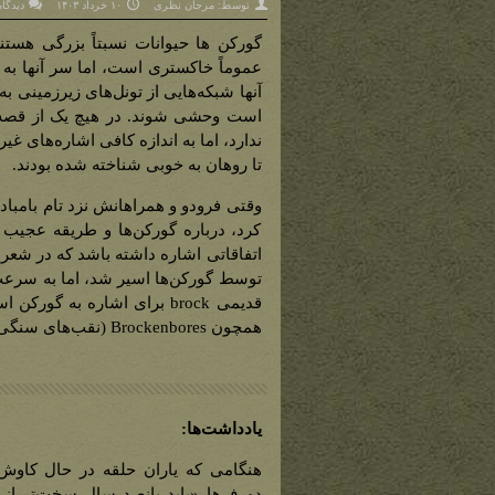
توسط:
مرجان نظری
۱۰ خرداد ۱۴۰۳
دیدگاه
گورکن ها حیوانات نسبتاً بزرگی هست
عموماً خاکستری است، اما سر آنها به
آنها شبکه‌هایی از تونل‌های زیرزمینی به
است وحشی شوند. در هیچ یک از قصه‌
ندارد، اما به اندازه کافی اشاره‌های غی
تا روهان به خوبی شناخته شده بودند.
وقتی فرودو و همراهانش نزد تام بامبادی
کرد، درباره گورکن‌ها و طریقه عجیب ز
اتفاقاتی اشاره داشته باشد که در شعر «
توسط گورکن‌ها اسیر شد، اما به سرعت آن
قدیمی brock برای اشاره به گ
همچون Brockenbores (نقب‌های سنگی)، روستایی در فاردینگ شرقی شایر، مشاهده کرد.
یادداشت‌ها:
هنگامی که یاران حلقه در حال کاوش 
دورف‌ها «باید پانصد سال سخت‌تر از ی