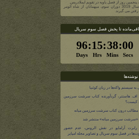
، پنجمین روز از فصل یاویه در تقویم ایملادریس.
- در سال 3019 دوران سوم، میهمانان از شاه ائومر
رفتن می گیرند.
اقی‌مانده تا پخش فصل سوم سریال
نوشته‌ها
 به سیستم واکه‌ها در زبان کوئنیا
 اف. هاستتر، گردآورنده کتاب سرشت سرزمین
، کیست؟
مطالب درون کتاب سرشت سرزمین میانه
 «سرشت سرزمین میانه» منتشر شد
 رابرت آرامایو در نقش الروس، عدم حضور
ت‌ها در فصل سوم سریال و تصاویر مجله امپایر