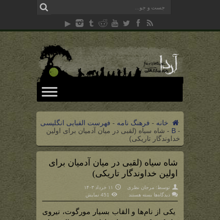
خانه
-
فرهنگ نامه
-
فهرست الفبایی انگلیسی
-
B
-
شاه سیاه (لقبی در میان آدمیان برای اولین
خداوندگار تاریکی)
شاه سیاه (لقبی در میان آدمیان برای
اولین خداوندگار تاریکی)
توسط:
مرجان نظری
۱۱ خرداد ۱۴۰۳
برای
دیدگاه‌ها
بسته هستند
451 نمایش
شاه
سیاه
(لقبی
یکی از نام‌ها و القاب بسیار مورگوت، نیروی
در