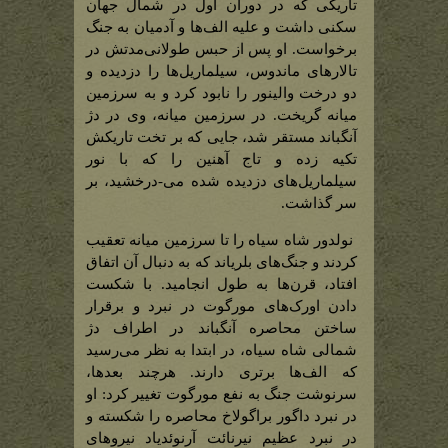
میان
تاریکی که در دوران اول در شمال جهان
آدمیان
برای
سکنی داشت و علیه الف‌ها و آدمیان به جنگ
اولین
خداوندگار
برخواست. او پس از حبس طولانی‌مدتش در
تاریکی)
تالارهای ماندوس، سیلماریل‌ها را دزدیده و
دو درخت والینور را نابود کرد و به سرزمین
میانه گریخت. در سرزمین میانه، وی در دژ
آنگباند مستقر شد، جایی که بر تخت تاریکش
تکیه زده و تاج آهنین را که با نور
سیلماریل‌های دزدیده شده می-درخشید، بر
سر گذاشت.
نولدور شاه سیاه را تا سرزمین میانه تعقیب
کردند و جنگ‌های بلریاند که به دنبال آن اتفاق
افتاد، قرن‌ها به طول انجامید. با شکست
دادن اورک‌های مورگوت در نبرد و برقرار
ساختن محاصره‌ آنگباند در اطراف دژ
شمالی شاه سیاه، در ابتدا به نظر می‌رسید
که الف‌ها برتری دارند. هرچند بعدها،
سرنوشت جنگ به نفع مورگوت تغییر کرد: او
در نبرد داگور براگولاخ محاصره را شکسته و
در نبرد عظیم نیرنائت آرنوئدیاد نیروهای