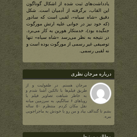
یادداشت‌های ثبت شده از اشکال گوناگون
این القاب، برگرفته از آدمیان است. شکل
دقیق «شاه سیاه»، لقبی است که سادور
(که خود نیز در جوانی علیه ارتش مورگوت
جنگیده بود)، خدمتکار هورین به کار می‌برد.
در نتیجه به نظر می‌رسد «شاه سیاه» تنها
توصیفی غیر رسمی از مورگوت بوده است و
نه لقبی رسمی.
درباره مرجان نظری
مرجان هستم. در طفولیت و از
طریق فیلم‌ها با تالکین آشنا شدم و
به خاطر شباهت تصاویر فیلم با
رویاهای ۶ سالگیم، به سرزمین میانه
نقل مکان کردم. منتظرم ۵۰ ساله
بشم تا گندالف بیاد و من رو با خودش به ماجراجویی
ببره.
مطالب مرتبط