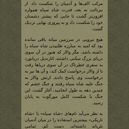
مرکب الف‌ها و آدمیان را شکست داد. از
نیرنائت به بعد، قدرت شاه سیاه همواره
افزون‌تر گشت تا جایی که بیشتر دشمنان
خود را شکست داد و به پیروزی نهایی نزدیک
گشت.
هیچ نیرویی در سرزمین میانه باقی نمانده
بود که امید به مبارزه طلبیدن شاه سیاه را
داشته باشد، مگر والار که هنوز در آن سوی
دریای بزرگ سکنی داشتند. ائارندیل دریانورد
به سفری خطرناک در آن‌ سوی دریاها رفت
تا از والار درخواست کمک کند، و آن ها نیز به
درخواست وی پاسخ دادند. ارتش والار به
جنگ علیه شاه سیاه رفتند و جنگ خشم که
چندین دهه به طول انجامید، آغاز گشت. این
جنگ با شکست کامل مورگوت به پایان
رسید.
به نظر می‌آید نام‌های «شاه سیاه» یا «شاه
تاریکی» بیشترین استفاده را در میان آدمیان
بلریاند داشته‌اند. دست کم، تمامی