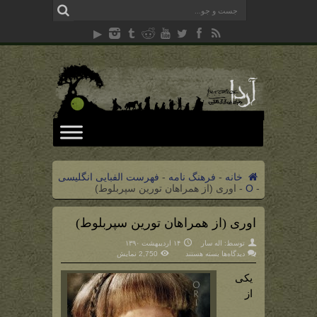
خانه
-
فرهنگ نامه
-
فهرست الفبایی انگلیسی
-
O
-
اوری (از همراهان تورین سپربلوط)
اوری (از همراهان تورین سپربلوط)
توسط:
اله سار
۱۴ اردیبهشت ۱۳۹۰
برای
دیدگاه‌ها
بسته هستند
2,750 نمایش
اوری
(از
یکی
همراهان
تورین
از
سپربلوط)