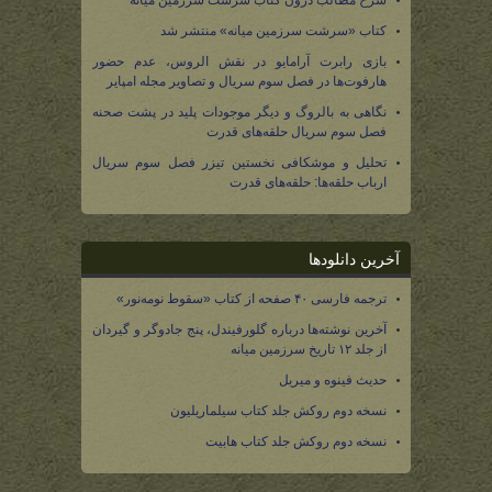
شرح مطالب درون کتاب سرشت سرزمین میانه
کتاب «سرشت سرزمین میانه» منتشر شد
بازی رابرت آرامایو در نقش الروس، عدم حضور
هارفوت‌ها در فصل سوم سریال و تصاویر مجله امپایر
نگاهی به بالروگ و دیگر موجودات پلید در پشت صحنه
فصل سوم سریال حلقه‌های قدرت
تحلیل و موشکافی نخستین تیزر فصل سوم سریال
ارباب حلقه‌ها: حلقه‌های قدرت
آخرین دانلودها
ترجمه فارسی ۴۰ صفحه از کتاب «سقوط نومه‌نور»
آخرین نوشته‌ها درباره گلورفیندل، پنج جادوگر و گیردان
از جلد ۱۲ تاریخ سرزمین میانه
حدیث فینوه و میریل
نسخه دوم روکش جلد کتاب سیلماریلیون
نسخه دوم روکش جلد کتاب هابیت