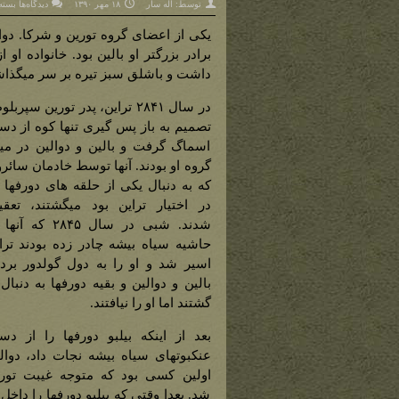
برای
توسط:
اله سار
۱۸ مهر ۱۳۹۰
دیدگاه‌ها
بسته
دوالی
(براد
کوچک
یکی از اعضای گروه تورین و شرکا. دوا
بالین
برادر بزرگتر او بالین بود. خانواده او 
داشت و باشلق سبز تیره بر سر میگذاش
در سال ۲۸۴۱ تراین، پدر تورین سپربل
تصمیم به باز پس گیری تنها کوه از د
اسماگ گرفت و بالین و دوالین در می
گروه او بودند. آنها توسط خادمان سائر
که به دنبال یکی از حلقه های دورفها 
در اختیار تراین بود میگشتند، تعق
شدند. شبی در سال ۲۸۴۵ که 
حاشیه سیاه بیشه چادر زده بودند ترا
اسیر شد و او را به دول گولدور بردن
بالین و دوالین و بقیه دورفها به دنبال 
گشتند اما او را نیافتند.
بعد از اینکه بیلبو دورفها را از د
عنکبوتهای سیاه بیشه نجات داد، دوال
اولین کسی بود که متوجه غیبت تور
شد. بعدا وقتی که بیلبو دورفها را داخل