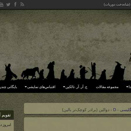
 (شاه‌دخت دوریات)
ا
مجموعه مقالات
ج. آر. آر. تالکین
اقتباس‌های نمایشی
بایگانی چندر
گلیسی
-
D
-
دوالین (برادر کوچک‌تر بالین)
تقویم آ
امروز د