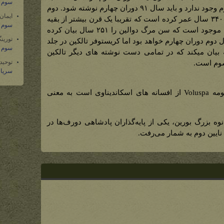
سوم س
پایان میرسد و سال ۳۱۱۲ در دوران سوم وجود ندارد و باید سال ۹۱ دوران چهارم نوشته شود. دوم
ایمان
اینکه اگر این تاریخ درست باشد دوالین ۳۴۰ سال عمر کرده است که تقریبا یک قرن بیشتر از بقیه
سوم س
دورفهاست! یک دست نوشته از تالکین موجود است که سن مرگ دوالین را ۲۵۱ سال بیان کرده
تورین
وم دوران چهارم خواهد بود اما کریستوفر تالکین در جلد
سوم س
 بیان میکند که در تمامی دست نوشته های دیگر تالکین
توحید
سریال
دوالین نام یکی از دورفها در منظومه Voluspa از افسانه های اسکاندیناوی است به معنی
وه‌ بزرگ بورین، یکی از پایه‌گذاران پادشاهی دورف‌ها در
 نایین دوم به شمار می‌رفت.