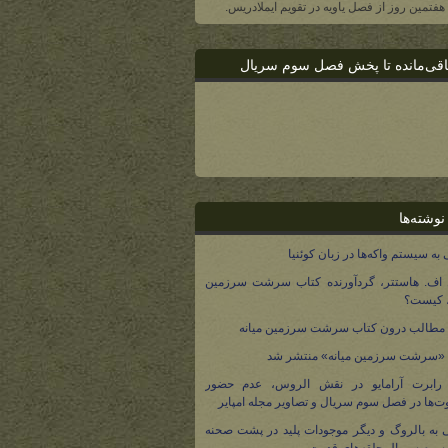
، هفتمین روز از فصل یاویه در تقویم ایملادریس.
اقی‌مانده تا پخش فصل سوم سریال
نوشته‌ها
 به سیستم واکه‌ها در زبان کوئنیا
 اف. هاستتر، گردآورنده کتاب سرشت سرزمین
، کیست؟
مطالب درون کتاب سرشت سرزمین میانه
 «سرشت سرزمین میانه» منتشر شد
 رابرت آرامایو در نقش الروس، عدم حضور
ت‌ها در فصل سوم سریال و تصاویر مجله امپایر
 به بالروگ و دیگر موجودات پلید در پشت صحنه