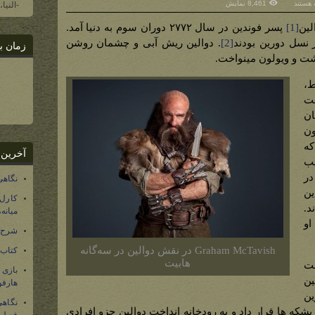
 هستند
8,461 نمایش
-النیا
ن
ر
‌تر
لین
[1]
پسر فوندین در سال ۲۷۷۲ دوران سوم به دنیا آمد.
)
از نسل دورین بودند
[2]
. دوالین ریش آبی و چشمان روشن
زمان ب
ت و ویولون مینواخت.
وط،
ست
ان
ون
که
آخرین 
یب
آنها در
نگاهی
ین
کارل
د.
میانه
او
شرح 
Graham McTavish در نقش دوالین در سه‌گانه
کتاب
هابیت
ست
بازی
ین
هارفو
ین
نگاهی
 بشکه ها قرار داد و به رودخانه انداخت دوالین جزو افرادی