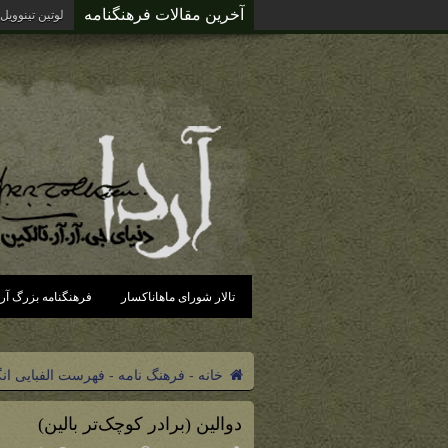
آخرین مقالات فرهنگنامه
لوتین تینوویل
تالار شورای ماهاناکسار
فرهنگنامه بزرگ آرد
خانه
-
فرهنگ نامه
-
فهرست الفبایی ان
دوالین (برادر کوچک‌تر بالین)