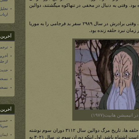
فصل س
ود. وقتی به دنبال در مخفی در تنهاکوه میگشتند، دوالین
تحلی
ارباب
دوالین بعد از جنگ در تنهاکوه باقی ماند. وقتی برادرش در سال ۲۹۸۹ سفر بد فرجامی را به موریا
ر زمان نبرد حلقه زنده بود.
آخرین د
ترجمه فارسی ۴۰ 
آخرین
از جلد ۱۲ تاریخ سرزمین
حدیث 
نسخه 
نسخه 
آخرین د
ر انیمیشن هابیت(۱۹۷۷)
حسین
سریال
در شجره نامه های ضمیمه الف ارباب حلقه ها، تاریخ مرگ دوالین سال ۳۱۱۲ دوران سوم نوشته
ایمان
شده است. این مورد به دو دلیل ممکن است اشتباه باشد. اول اینکه دوران سوم در سال ۳۰۲۱ به