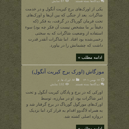
برای
دیدگاه‌ها
بسته هستند
87 نمایش
رادباگ
(یکی
یکی از اورک‌های برج کیریت آنگول و در خدمت
از
اورک‌های
شاگرات. بعد از جنگی که بین آن‌ها و اورک‌های
کیریت
آنگول)
تحت فرمان گورباگ در گرفت، به فکر (که
دقیقاً بر ما مشخص نیست آن فکر چه بود) سوء
استفاده از وضعیت شاگرات که به سختی
زخمی‌شده بود افتاد. اما شاگرات آنقدر قدرت
داشت که چشمانش را در بیاورد.
ادامه مطلب »
موزگاش (اورک برج کیریت آنگول)
۱۷ بهمن ۱۴۰۱
M
,
اورک ها
,
م
برای
دیدگاه‌ها
بسته هستند
132 نمایش
موزگاش
(اورک
اورکی که در برج و پادگان کیریت آنگول و تحت
برج
کیریت
امر شاگرات بود. او در مبارزه، توسط
آنگول)
اورک‌های مورگول گورباگ در برج گرفتار شد و
به همراه لاگدوو اقدام به فرار کرد اما نزدیک
دروازه اصلی کشته شد.
ادامه مطلب »