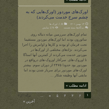
اورک‌های موردور (اورک‌هایی که به
چشم سرخ خدمت می‌کردند)
۱۳ بهمن ۱۴۰۱
M
,
ا
,
اورک ها
برای
دیدگاه‌ها
بسته هستند
179 نمایش
اورک‌های
موردور
تمام اورک‌های سرزمین میانه دنباله روی
(اورک‌هایی
که
سائورون بودند اما اورک‌های موردور مستقیما
به
چشم
تحت فرمان او بودند و کارها و اوامرش را اجرا
سرخ
خدمت
می‌کردند. نژادهای مختلفی از اورک‌ها در
می‌کردند)
موردور خدمت می‌کردند از کمترین آنها اسناگا
تا اوروک-های‌. سرآغاز اوروک-‌های درواقع در
موردور بود حدودا ۲۴۷۵ از دوران سوم. بیشتر
اورک-های موردور برای سرباز شدن بودند اما
مابقی آنها وظیفه شکار ...
ادامه مطلب »
۱
...
»
۵
۴
۳
۲
برگه ۱ از ۶
آخرین »