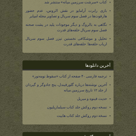
کتاب «سرشت سرزمین میانه» منتشر شد
بازی رابرت آرامایو در نقش الروس، عدم حضور
هارفوت‌ها در فصل سوم سریال و تصاویر مجله امپایر
نگاهی به بالروگ و دیگر موجودات پلید در پشت صحنه
فصل سوم سریال حلقه‌های قدرت
تحلیل و موشکافی نخستین تیزر فصل سوم سریال
ارباب حلقه‌ها: حلقه‌های قدرت
آخرین دانلودها
ترجمه فارسی ۴۰ صفحه از کتاب «سقوط نومه‌نور»
آخرین نوشته‌ها درباره گلورفیندل، پنج جادوگر و گیردان
از جلد ۱۲ تاریخ سرزمین میانه
حدیث فینوه و میریل
نسخه دوم روکش جلد کتاب سیلماریلیون
نسخه دوم روکش جلد کتاب هابیت