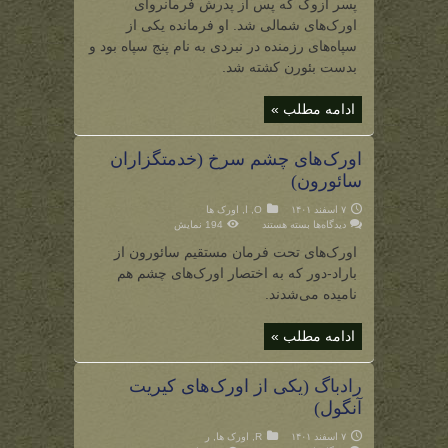
پسر آزوگ که پس از پدرش فرمانروای
آزوگ)
اورک‌های شمالی شد. او فرمانده یکی از
سپاه‌های رزمنده در نبردی به نام پنج سپاه بود و
بدست بئورن کشته شد.
ادامه مطلب »
اورک‌های چشم سرخ (خدمتگزاران
سائورون)
۷ اسفند ۱۴۰۱
O
,
ا
,
اورک ها
برای
دیدگاه‌ها
بسته هستند
194 نمایش
اورک‌های
چشم
اورک‌های تحت فرمان مستقیم سائورون از
سرخ
(خدمتگزاران
باراد-دور که به اختصار اورک‌های چشم هم
سائورون)
نامیده می‌شدند.
ادامه مطلب »
رادباگ (یکی از اورک‌های کیریت
آنگول)
۷ اسفند ۱۴۰۱
R
,
اورک ها
,
ر