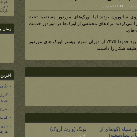
-ایزیل
ستند
182 نمایش
ای
بازگشت
هایی
روی سائورون بودند اما اورک‌های موردور مستقیما تحت
را می‌کردند. نژادهای مختلفی از اورک‌ها در موردور خدمت
زمان ب
-های‌.
ند)
سرآغاز اوروک-‌های درواقع در موردور بود حدودا ۲۴۷۵ از دوران سوم. بیشتر اورک-های موردور
ظیفه شکار را داشتند.
آخرین 
نگاهی
کارل
میانه
شرح 
کتاب
بازی
ر سیاه (گونه‌ای از
بولگ (وارث آزوگ)
هارفو
های سیاه‌بیشه)
۲۶ اسفند ۱۴۰۱