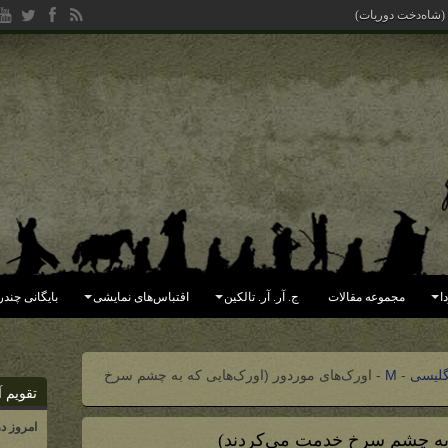
 (شاه‌دخت دوریات)
ا
مجموعه مقالات
ج. آر. آر. تالکین
اقتباس‌های نمایشی
بایگانی چندر
گلیسی
-
M
-
اورک‌های موردور (اورک‌هایی که به چشم سرخ
تقویم آ
امروز د
 به چشم سرخ خدمت می‌کردند)