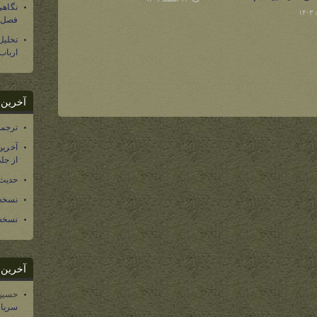
نگاهی
فصل س
تحلی
ارباب
آخرین د
ترجمه فارسی ۴۰ 
آخرین
از جلد ۱۲ تاریخ سرزمین
حدیث 
نسخه 
نسخه 
آخرین د
حسین
سریال