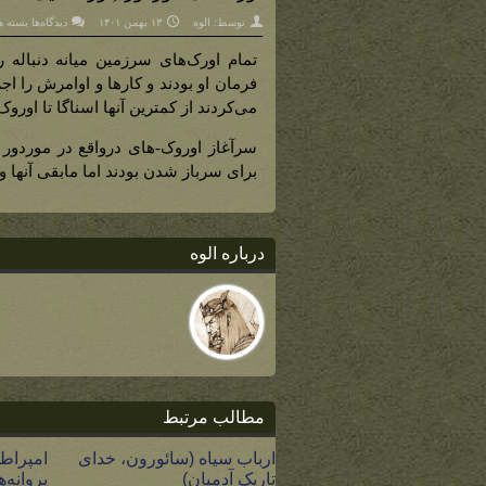
برای
توسط:
الوه
۱۳ بهمن ۱۴۰۱
دیدگاه‌ها
بسته ه
اورک‌ه
موردور
(اورک‌
تمام اورک‌های سرزمین میانه دنباله 
که
به
فرمان او بودند و کارها و اوامرش را اج
چشم
سرخ
می‌کردند از کمترین آنها اسناگا تا اوروک
خدمت
می‌کرد
برای سرباز شدن بودند اما مابقی آنها و
درباره الوه
مطالب مرتبط
ارباب سیاه (سائورون، خدای
امپراطو
تاریک آدمیان)
پروانه‌