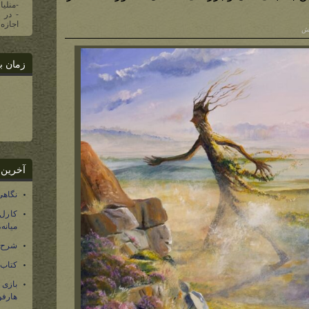
-منلیا
اجازه 
زمان ب
آخرین 
نگاهی
کارل
میانه
شرح 
کتاب
بازی
هارفو