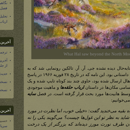
نگاهی
فصل س
تحلی
ارباب
آخرین د
ترجمه فارسی ۴۰ 
What Hal saw beyond the North Mo
آخرین
از جلد ۱۲ تاریخ سرزمین
ابه‌حال دیده نشده جی. آر. آر. تالکین رونمایی شد که به
حدیث 
شکلی غیرمنتظره حاوی اطلاعات جدید داستانی بود. این نامه که در تاریخ ۲۸ فوریه ۱۹۶۶ در پاسخ
 هال ارسال شده بود، حاوی چند بند کوتاه تایپ شده و یک
نسخه 
می مکان‌ها در داستان
ارباب حلقه‌ها
و ماهیت موجودی
نسخه 
سط هابیت‌ها مورد بحث قرار گرفته است. در فصل
سایه
می‌خوانیم:
آخرین د
ه بقیه می‌خندید گفت: «خیلی خوب، اما نظرت در مورد
 شاید به نظر تو این غول‌ها چیست؟ می‌گویند یکی را نه
حسین
 طرف نورث مورز دیده‌اند که بزرگتر از یک درخت
سریال