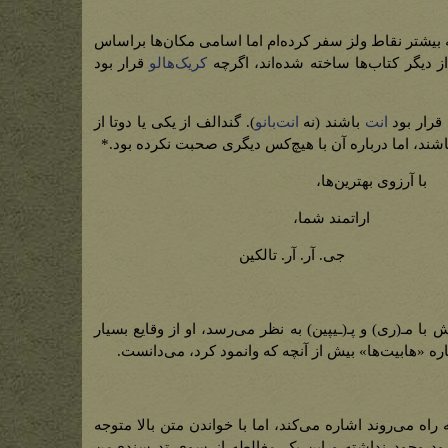
بیشتر نقاط ولز سفر کرده‌ام اما اسامی مکان‌ها براساس
از دیگر کتاب‌ها ساخته شده‌اند، اگرچه
کریک‌هالو
قرار بود
قرار بود
انت
باشند (نه
انت‌بانو
). گندالف از یکی یا دوتا از
اشند، اما درباره آن با هیچ‌کس دیگری صحبت نکرده بود.*
با آرزوی بهترین‌ها،
اراتمند شما،
جی. آر. آر. تالکین
با مـ(ری) و پـ(ـیپین) به نظر می‌رسد، او از وقایع بسیار
باره «هابیت‌ها» بیش از آنچه که وانمود کرد، می‌دانست.
 راه می‌روند اشاره می‌کند، اما با خواندن متن بالا متوجه
ود وجود نداشته و این یک مغالطه از سوی تد سندی‌من