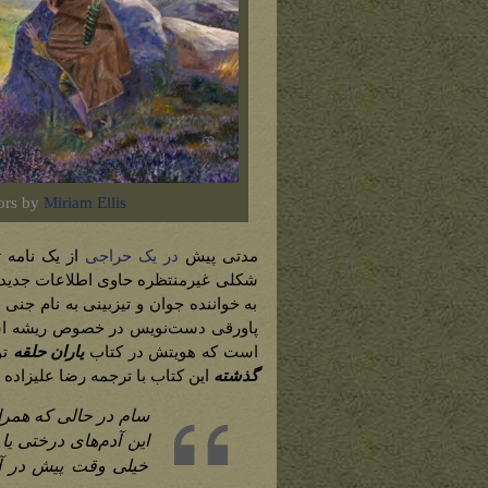
ors by
Miriam Ellis
مدتی پیش
در یک حراجی
از یک نامه ت
به خواننده جوان و تیزبینی به نام جنی
پاورقی دست‌نویس در خصوص ریشه اسا
است که هویتش در کتاب
یاران حلقه
تو
گذشته
این کتاب با ترجمه رضا علیزاده 
سام در حالی که همرا
این آدم‌های درختی یا
خیلی وقت پیش در آن