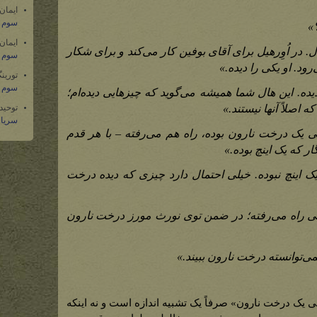
ایمان
سوم س
»
ایمان
در اُوِرهیل برای آقای بوفین کار می‌کند و برای شکار
سوم س
ود. او یکی را دیده.»
تورین
سوم س
ده. این هال شما همیشه می‌گوید که چیزهایی دیده‌ام؛
توحید
ه اصلاً آنها نیستند.»
سریال
گی یک درخت نارون بوده، راه هم می‌رفته – با هر قدم
ار که یک اینچ بوده.»
اینچ نبوده. خیلی احتمال دارد چیزی که دیده درخت
کی راه می‌رفته؛ در ضمن توی نورث مورز درخت نارون
ی‌توانسته درخت نارون ببیند.»
 یک درخت نارون» صرفاً یک تشبیه اندازه است و نه اینکه