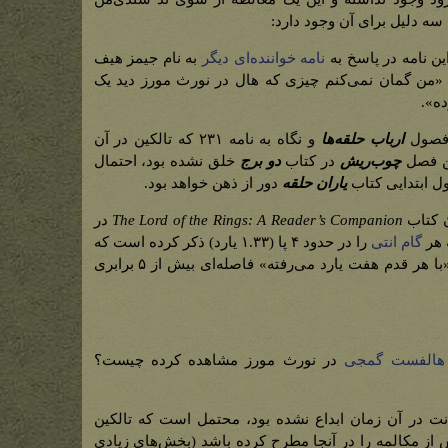
 سه دلیل برای آن وجود دارد:
نامه خواننده‌ای دیگر
به نام جیمز هیف
 ۱۹۶۴ نوشته بود که «من گمان نمی‌کنم چیزی که هال در نورث مورز دید یک
ده».
 فصول
ارباب حلقه‌ها
و نگاه به نامه ۲۳۱ که تالکین در آن
تن فصل
چوب‌ریش
در کتاب
دو برج
خلق نشده بود، احتمال
ول ابتدایی کتاب
یاران حلقه
دور از ذهن خواهد بود.
ن کتاب
The Lord of the Rings: A Reader’s Companion
در
 هر
گام انتی
را در حدود ۴ پا (۱.۳۳ یارد) ذکر کرده است که
با توصیف هال درباره آن موجودی که «با هر قدم هفت یارد می‌رفته» فاصله‌ای بیش از ۵ برابری
هالفست گمجی
در نورث مورز مشاهده کرده چیست؟
انت در آن زمان ابداع نشده بود، محتمل است که تالکین
از مکالمه را در آنجا مطرح کرده باشد (بخش‌های زیادی