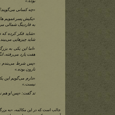
بوده.»
«چه کسانی می‌گویند؟
«یکیش پسرعمویم هال. 
به فاردینگ شمالی می‌ر
«شاید فکر کرده که دی
شاید چیزهایی می‌بیند ک
«اما این یکی به بزر
هفت یارد می‌رفته، انگ
«پس شرط می‌بندم یک 
نارون بوده.»
«دارم می‌گویم این ی
نیست.»
تد گفت: «پس او هم نم
جالب است که در این مکالمه، «به بزرگی