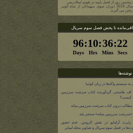
، پنجمین روز از فصل یاویه در تقویم ایملادریس.
- در سال 3019 دوران سوم، میهمانان از شاه ائومر
رفتن می گیرند.
اقی‌مانده تا پخش فصل سوم سریال
نوشته‌ها
 به سیستم واکه‌ها در زبان کوئنیا
 اف. هاستتر، گردآورنده کتاب سرشت سرزمین
، کیست؟
مطالب درون کتاب سرشت سرزمین میانه
 «سرشت سرزمین میانه» منتشر شد
 رابرت آرامایو در نقش الروس، عدم حضور
ت‌ها در فصل سوم سریال و تصاویر مجله امپایر