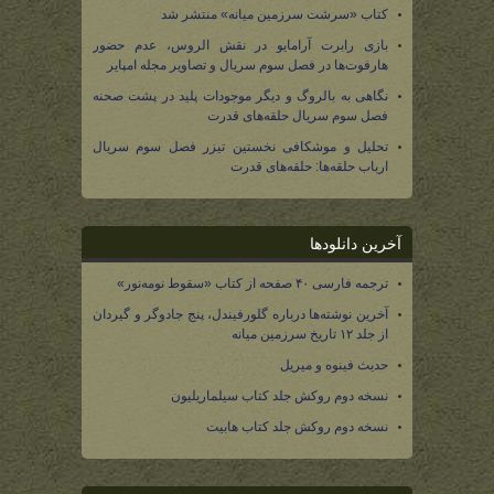
کتاب «سرشت سرزمین میانه» منتشر شد
بازی رابرت آرامایو در نقش الروس، عدم حضور
هارفوت‌ها در فصل سوم سریال و تصاویر مجله امپایر
نگاهی به بالروگ و دیگر موجودات پلید در پشت صحنه
فصل سوم سریال حلقه‌های قدرت
تحلیل و موشکافی نخستین تیزر فصل سوم سریال
ارباب حلقه‌ها: حلقه‌های قدرت
آخرین دانلودها
ترجمه فارسی ۴۰ صفحه از کتاب «سقوط نومه‌نور»
آخرین نوشته‌ها درباره گلورفیندل، پنج جادوگر و گیردان
از جلد ۱۲ تاریخ سرزمین میانه
حدیث فینوه و میریل
نسخه دوم روکش جلد کتاب سیلماریلیون
نسخه دوم روکش جلد کتاب هابیت