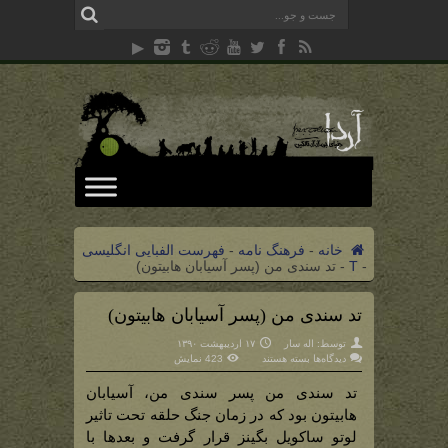
خانه
-
فرهنگ نامه
-
فهرست الفبایی انگلیسی
-
T
-
تد سندی من (پسر آسیابان هابیتون)
تد سندی من (پسر آسیابان هابیتون)
توسط:
اله سار
۱۷ اردیبهشت ۱۳۹۰
برای
دیدگاه‌ها
بسته هستند
423 نمایش
تد
سندی
من
تد سندی من پسر سندی من، آسیابان
(پسر
آسیابان
هابیتون بود که در زمان جنگ حلقه تحت تاثیر
هابیتون)
لوتو ساکویل بگینز قرار گرفت و بعدها با