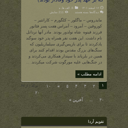
۱۶ اسفند ۱۴۰۱
S
,
الف ها
,
ه
برای
دیدگاه‌ها
بسته هستند
211 نمایش
هفت
پسر
مایدروس – ماگلور – کلگورم – کارانتیر –
فئانور
(هفت
کوروفین – آمرود – آمراس هفت پسر فئانور
شهریار
الف
فرزند فینوه شاه نولدور بودند. مادر آنها نردانل
که
بر
نام داشت. این هفت نفر همراه پدر خود سوگند
عهد
پدر
یادکردند تا برای بازپس‌گیری سیلماریلیون که
خود
سنگ‌های بزرگ مقدس بودند اقدام کنند برای
وفادار
بودند)
همین در بلریاند با سیندار همکاری می‌کردند و
در جنگ‌هایی علیه مورگوت شرکت میکردند. ...
ادامه مطلب »
۱
۱۰
»
۵
۴
۳
۲
برگه ۱ از ۴۷
۲۰
۳۰
...
آخرین »
تقویم آردا