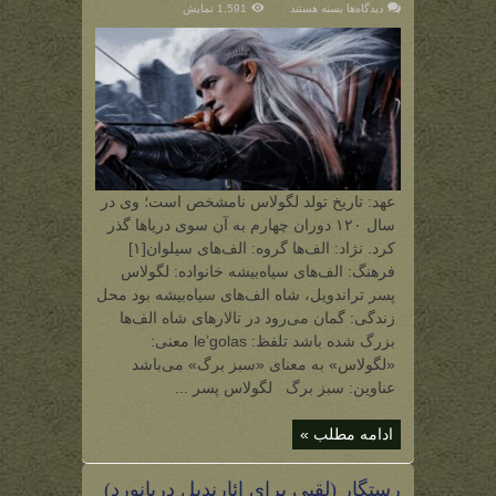
برای
دیدگاه‌ها
بسته هستند
1,591 نمایش
لگولاس
سبز
برگ
(شاهزاده
الف‌های
سیلوان)
عهد: تاریخ تولد لگولاس نامشخص است؛ وی در
سال ۱۲۰ دوران چهارم به آن سوی دریاها گذر
کرد. نژاد: الف‌ها گروه: الف‌های سیلوان[۱]
فرهنگ: الف‌های سیاه‌بیشه خانواده: لگولاس
پسر تراندویل، شاه الف‌های سیاه‌بیشه بود محل
زندگی: گمان می‌رود در تالارهای شاه الف‌ها
بزرگ شده باشد تلفظ: le’golas معنی:
«لگولاس» به معنای «سبز برگ» می‌باشد
عناوین: سبز برگ لگولاس پسر ...
ادامه مطلب »
رستگار (لقبی برای ائارندیل دریانورد)