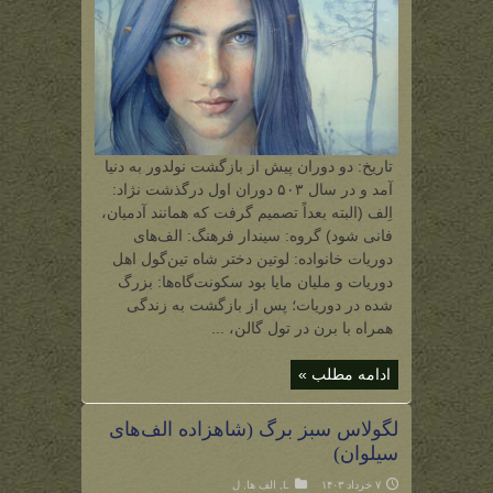
تاریخ: دو دوران پیش از بازگشت نولدور به دنیا
آمد و در سال ۵۰۳ دوران اول درگذشت نژاد:
اِلف (البته بعداً تصمیم گرفت که همانند آدمیان،
فانی شود) گروه: سیندار فرهنگ: الف‌های
دوریات خانواده: لوتین دختر شاه تین‌گول اهل
دوریات و ملیان مایا بود سکونت‌گاه‌ها: بزرگ
شده در دوریات؛ پس از بازگشت به زندگی
همراه با برن در تول گالن، ...
ادامه مطلب »
لگولاس سبز برگ (شاهزاده الف‌های
سیلوان)
۷ خرداد ۱۴۰۳
L
,
الف ها
,
ل