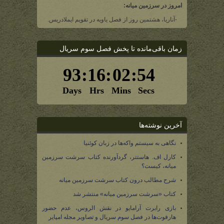
امروز در سرزمین میانه:
-آناریا، هشتمین روز از فصل یاویه در تقویم ایملادریس.
زمان باقی‌مانده تا پخش فصل سوم سریال
آخرین نوشته‌ها
نگاهی به سیستم واکه‌ها در زبان کوئنیا
کارل اف. هاستتر، گردآورنده کتاب سرشت سرزمین
میانه، کیست؟
شرح مطالب درون کتاب سرشت سرزمین میانه
کتاب «سرشت سرزمین میانه» منتشر شد
بازی رابرت آرامایو در نقش الروس، عدم حضور
هارفوت‌ها در فصل سوم سریال و تصاویر مجله امپایر