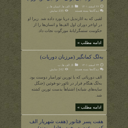
۲۶ اسفند ۱۴۰۱
B
,
الف ها
,
انسان ها
,
ر
برای
دیدگاه‌ها
بسته هستند
235 نمایش
رستگار
(لقبی
لقبی که به ائارندیل دریا نورد داده شد. زیرا او
برای
ائارندیل
در اواخر دوران اول الف‌ها و انسان‌ها را از
دریانورد)
حکومت ستمگرایانۀ مورگوت نجات داد.
ادامه مطلب »
به‌لگ کمانگیر (مرزبان دوریات)
۲۴ اسفند ۱۴۰۱
B
,
الف ها
,
ب
برای
دیدگاه‌ها
بسته هستند
242 نمایش
به‌لگ
کمانگیر
الف دوریاتی که با تورین تورامبار دوست بود.
(مرزبان
دوریات)
به‌لگ هنگام فرار در تائور-نو-فوئین (جنگل
سایه‌های شبانه) اشتباهاً بدست تورین کشته
شد.
ادامه مطلب »
هفت پسر فئانور (هفت شهریار الف
که بر عهد پدر خود وفادار بودند)