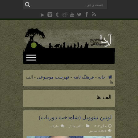
خانه
-
فرهنگ نامه
-
فهرست موضوعی
-
الف
ها
الف ها
لوتین تینوویل (شاه‌دخت دوریات)
۸ آذر ۱۴۰۳
L
,
الف ها
,
ل
نظرات
1,031 نمایش