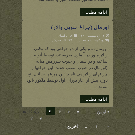
ادامه مطلب »
اورمال (چراغ جنوبی والار)
۱۴ اردیبهشت ۱۳۹۰
O
,
ا
,
اشیاء
برای
دیدگاه‌ها
بسته هستند
578 نمایش
اورمال
(چراغ
اورمال، نام یکی از دو چراغی بود که وقتی
جنوبی
والار)
والار هنوز در آلمارن میزیستند، توسط آئوله
ساخته و در شمال و جنوب سرزمین میانه
(اورمال در جنوب) نصب شدند. این چراغها را
چراغهای والار می نامند. این چراغها حداقل پنج
دوره پیش از آغاز دوران اول توسط ملکور نابود
شدند.
ادامه مطلب »
۵
« اولین
...
«
۳
۴
برگه ۵ از ۱۵
۷
۶
»
۱۰
...
آخرین »