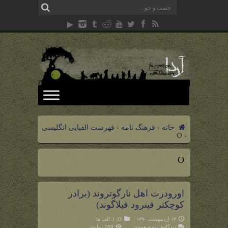
خانه
-
فرهنگ نامه
-
فهرست الفبایی انگلیسی
O
-
O
اورودرت اهل نارگوتروند (برادر
کوچکتر فینرود فیلاگوند)
۱۴ اردیبهشت ۱۳۹۰
O
,
ا
,
الف ها
برای
دیدگاه‌ها
بسته هستند
769 نمایش