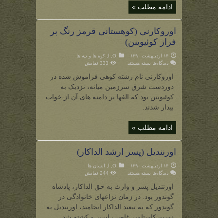
ادامه مطلب »
اوروکارنی (کوهستانی قرمز رنگ بر
فراز کوئیوینن)
۱۴ اردیبهشت ۱۳۹۰
O
,
ا
,
کوه ها و تپه ها
برای
دیدگاه‌ها
بسته هستند
333 نمایش
اوروکارنی
(کوهستانی
اوروکارنی نام رشته کوهی فراموش شده در
قرمز
رنگ
دوردست شرق سرزمین میانه، نزدیک به
بر
فراز
کوئیوینن بود که الفها بر دامنه های آن از خواب
کوئیوینن)
بیدار شدند.
ادامه مطلب »
اورنندیل (پسر ارشد الداکار)
۱۴ اردیبهشت ۱۳۹۰
O
,
ا
,
انسان ها
برای
دیدگاه‌ها
بسته هستند
244 نمایش
اورنندیل
(پسر
اورنندیل پسر و وارث به حق الداکار، پادشاه
ارشد
الداکار)
گوندور بود. در زمان نزاعهای خانوادگی در
گوندور که به تبعید الداکار انجامید، اورنندیل به
دست کاستامیر غاصب اسیر و کشته شد.