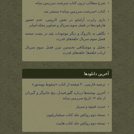
شرح مطالب درون کتاب سرشت سرزمین میانه
کتاب «سرشت سرزمین میانه» منتشر شد
بازی رابرت آرامایو در نقش الروس، عدم حضور
هارفوت‌ها در فصل سوم سریال و تصاویر مجله امپایر
نگاهی به بالروگ و دیگر موجودات پلید در پشت صحنه
فصل سوم سریال حلقه‌های قدرت
تحلیل و موشکافی نخستین تیزر فصل سوم سریال
ارباب حلقه‌ها: حلقه‌های قدرت
آخرین دانلودها
ترجمه فارسی ۴۰ صفحه از کتاب «سقوط نومه‌نور»
آخرین نوشته‌ها درباره گلورفیندل، پنج جادوگر و گیردان
از جلد ۱۲ تاریخ سرزمین میانه
حدیث فینوه و میریل
نسخه دوم روکش جلد کتاب سیلماریلیون
نسخه دوم روکش جلد کتاب هابیت