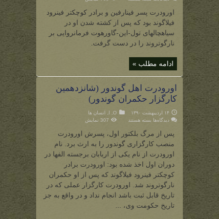
اورودرت
اهل
اورودرت پسر فینارفین و برادر کوچکتر فینرود
نارگوتروند
(برادر
فیلاگوند بود که پس از کشته شدن او در
کوچکتر
فینرود
سیاهچالهای تول-این-گاورهوت فرمانروایی بر
فیلاگوند)
نارگوتروند را در دست گرفت.
ادامه مطلب »
اورودرت اهل گوندور (شانزدهمین
کارگزار حکمران گوندور)
۱۴ اردیبهشت ۱۳۹۰
O
,
ا
,
انسان ها
برای
دیدگاه‌ها
بسته هستند
307 نمایش
اورودرت
اهل
پس از مرگ بلکتور اول، پسرش اورودرت
گوندور
(شانزدهمین
منصب کارگزاری گوندور را به ارث برد. نام
کارگزار
حکمران
اورودرت از نام یکی از اربابان برجسته الفها در
گوندور)
دوران اول اخذ شده بود: اورودرت برادر
کوچکتر فینرود فیلاگوند که پس از او حکمران
نارگوتروند شد. اورودرت کارگزار عملی که در
تاریخ قابل ثبت باشد انجام نداد و در واقع به جز
تاریخ حکومت وی، ...