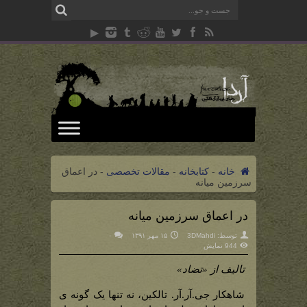
خانه
-
کتابخانه
-
مقالات تخصصی
-
در اعماق
سرزمین میانه
در اعماق سرزمین میانه
توسط:
3DMahdi
۱۵ مهر ۱۳۹۱
۰
944 نمایش
تالیف از «تضاد»
شاهکار جی.آر.آر. تالکین، نه تنها یک گونه ی