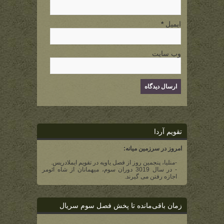
ایمیل
*
وب سایت
تقویم آردا
امروز در سرزمین میانه:
-منلیا، پنجمین روز از فصل یاویه در تقویم ایملادریس.
- در سال 3019 دوران سوم، میهمانان از شاه ائومر
اجازه رفتن می گیرند.
زمان باقی‌مانده تا پخش فصل سوم سریال