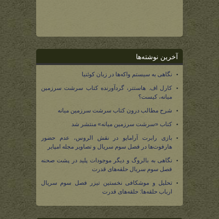
آخرین نوشته‌ها
نگاهی به سیستم واکه‌ها در زبان کوئنیا
کارل اف. هاستتر، گردآورنده کتاب سرشت سرزمین
میانه، کیست؟
شرح مطالب درون کتاب سرشت سرزمین میانه
کتاب «سرشت سرزمین میانه» منتشر شد
بازی رابرت آرامایو در نقش الروس، عدم حضور
هارفوت‌ها در فصل سوم سریال و تصاویر مجله امپایر
نگاهی به بالروگ و دیگر موجودات پلید در پشت صحنه
فصل سوم سریال حلقه‌های قدرت
تحلیل و موشکافی نخستین تیزر فصل سوم سریال
ارباب حلقه‌ها: حلقه‌های قدرت