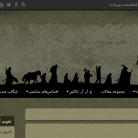
 (شاه‌دخت دوریات)
ا
مجموعه مقالات
ج. آر. آر. تالکین
اقتباس‌های نمایشی
بایگانی چندر
تقویم آ
امروز د