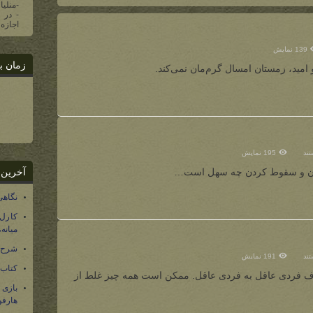
-منلیا
اجازه 
139 نمایش
زمان ب
امید، زمستان امسال گرم‌مان نمی‌کند.
تند
195 نمایش
ریدن و سقوط کردن چه سهل است…
آخرین 
نگاهی
کارل
میانه
شرح 
تند
191 نمایش
کتاب
ف فردی عاقل به فردی عاقل. ممکن است همه چیز غلط از
بازی
هارفو