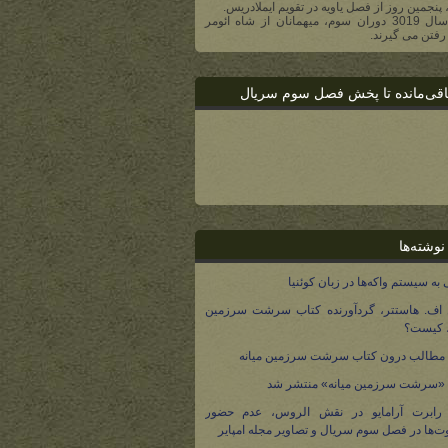
، پنجمین روز از فصل یاویه در تقویم ایملادریس.
- در سال 3019 دوران سوم، میهمانان از شاه ائومر
رفتن می گیرند.
اقی‌مانده تا پخش فصل سوم سریال
نوشته‌ها
 به سیستم واکه‌ها در زبان کوئنیا
 اف. هاستتر، گردآورنده کتاب سرشت سرزمین
، کیست؟
مطالب درون کتاب سرشت سرزمین میانه
 «سرشت سرزمین میانه» منتشر شد
 رابرت آرامایو در نقش الروس، عدم حضور
ت‌ها در فصل سوم سریال و تصاویر مجله امپایر