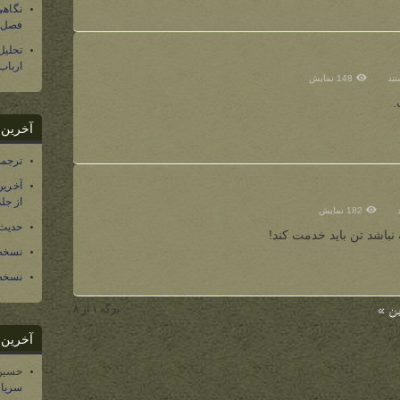
نگاهی
فصل س
تحلی
ارباب
تند
148 نمایش
.
آخرین د
ترجمه فارسی ۴۰ 
آخرین
از جلد ۱۲ تاریخ سرزمین
182 نمایش
حدیث 
نباشد تن باید خدمت کند!
نسخه 
نسخه 
ن »
برگه ۱ از ۸
آخرین د
حسین
سریال