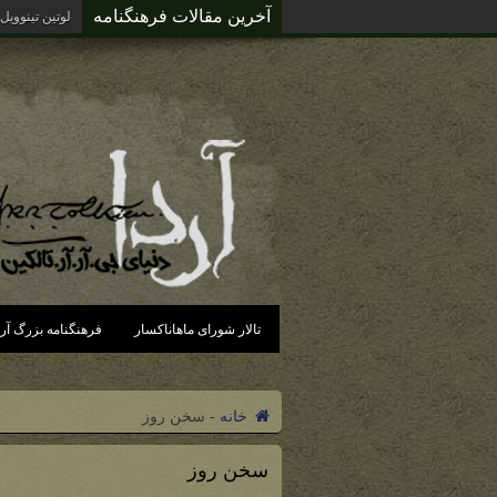
آخرین مقالات فرهنگنامه
لوتین تینوویل
تالار شورای ماهاناکسار
فرهنگنامه بزرگ آرد
خانه
-
سخن روز
سخن روز