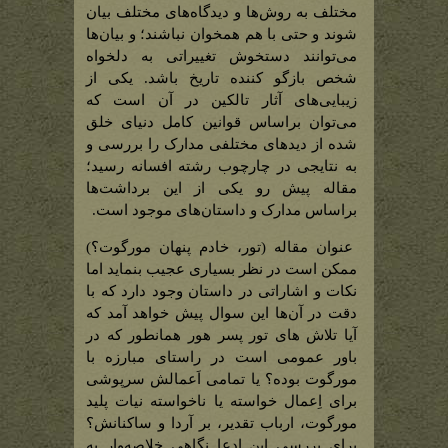
مختلف به روش‌ها و دیدگاه‌های مختلف بیان
شوند و حتی با هم همخوان نباشند؛ و بیان‌ها
می‌توانند دستخوش تغییراتی به دلخواه
شخص بازگو کننده تاریخ باشد. یکی از
زیبایی‌های آثار تالکین در آن است که
می‌توان براساس قوانین کامل دنیای خلق
شده از دیدهای مختلفی مدارک را بررسی و
به نتایجی در چارچوب رشته افسانه رسید؛
مقاله پیش رو یکی از این برداشت‌ها
براساس مدارک و داستان‌های موجود است.
عنوان مقاله (تور، خادم پنهان مورگوت؟)
ممکن است در نظر بسیاری عجیب بنماید اما
نکات و اشاراتی در داستان وجود دارد که با
دقت در آن‌ها این سوال پیش خواهد آمد که
آیا تلاش های تور پسر هور همانطور که در
باور عمومی است در راستای مبارزه با
مورگوت بوده؟ یا تمامی اَعمالش سرپوشی
برای اِعمال خواسته یا ناخواسته نیات پلید
مورگوت، ارباب تقدیر، بر آردا و ساکنانش؟
برای بررسی این ادعا نگاهی خلاصه‌وار به