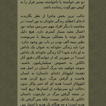
دو نفر خواسته یا ناخواسته مسیر فرار را به
گوش مورگوت رسانده باشد.
جالب ترین بخش ماجرا از نظر نگارنده،
ادعای اعطای زندگی جاودان به تور است؛ در
مقایسه با دیگر افراد مهم سرزمین میانه، تور
اعمال مفید بسیار کمتری دارد، هیچ دلیل
قابل توجه یا مشکلی مرتبط با سرنوشت
نظیر نیمه الف بودن در باب تور وجود ندارد،
چرا باید زندگی جاودانه به عنوان یک پاداش
به او داده شود؟ آیا زندگی جاودانه یک پاداش
است؟ در صورتی که از خوانندگان دقیق آثار
تالکین به خصوص سیلماریلیون باشید،
متوجه خواهید شد مرگ آدمیان در اصل هبه
(هدیه) ایلوواتار (خدای داستان) به انسان
هاست و گرفتن مرگ، دریغ کردن هدیه
ایلوواتار است! هدیه ای که حتی والار بدون
دخالت ارو نمی‌توانند از انسان‌ها دریغ کنند؛
در نتیجه گرفتن مرگ در چارچوب داستان
تالکین یک پاداش نیست، بلکه پس گرفتن یک
هدیه است! و چه هنگام یک هدیه یا امتیاز پس