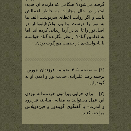
گرفته می‌شود؟ هنگامی که دارنده آن هدیه/
امتیاز در حال مجازات به خاطر اعمالش
باشد و اگر روایت اعطای سرنوشت الف ها
به تور را درست بدانیم، والار/ایلوواتار در
اصل تور را تا ابد در آردا زندانی کرده اند! اما
به کدامین گناه؟ از نظر نگارنده گناه خواسته
یا ناخواسته‌ی در خدمت مورگوت بودن.
[۱] – صفحه ۳۰۵ ضمیمه فرزندان هورین،
ترجمه رضا علیزاده، حدیث تور و آمدن او به
گوندولین
[۲] – برای چرایی پیرامون خردمندانه نبودن
این عمل می‌توانید به مقاله «مباحثه فین‌رود
و آندرت» یا گفتگوی گویندور و فین‌دویلاس
مراجعه کنید.