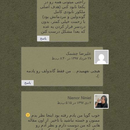
راحتی میتونی همه رو در
یکجا نابود کنی (هدف اصلی
ملکور نابودی کامل
گوندولین و مردمانش بود)
با زحمت خیلی کمتر، بدون
دردسر فرار کردن یه عده
که بعدا مشکل درست کنن
پاسخ
علیرضا چشمک
۲۷ خرداد ۱۳۹۷ در ۸:۴۰ ب٫ظ
هیچی نفهمیدم… من فقط گاندولف رو یادمه
:)،
پاسخ
Nienor Niniel
۲ دی ۱۳۹۷ در ۵:۱۵ ب٫ظ
خوب گویا من یادم رفته بود اینجا نظر بدم
ممنون و خسته نباشید با تاخیر. از اون مقاله
هایی که من دوست دارم و نظر آدم رو