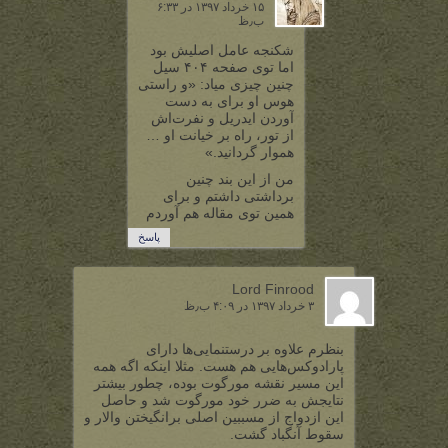
۱۵ خرداد ۱۳۹۷ در ۶:۳۳
ب٫ظ
شکنجه عامل اصلیش بود
اما توی صفحه ۴۰۴ سیل
چنین چیزی میاد: «و راستی
هوس او برای به دست
آوردن ایدریل و نفرت‌اش
از تور، راه بر خیانت او …
هموار گردانید.»
من از این بند چنین
برداشتی داشتم و برای
همین توی مقاله هم آوردم
پاسخ
Lord Finrood
۳ خرداد ۱۳۹۷ در ۴:۰۹ ب٫ظ
بنظرم علاوه بر درستنمایی‌ها دارای
پارادوکس‌هایی هم هست. مثلا اینکه اگه همه
این مسیر نقشه مورگوت بوده، چطور بیشتر
نتایجش به ضرر خود مورگوت شد و حاصل
این ازدواج از مسببین اصلی برانگیختن والار و
سقوط آنگباد گشت.