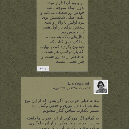
تار و پود آردا قرار میده،
بدون اینکه متوجه باشه
خودش رو ضعیف می‌کنه و
علت اصلی شکستش توی
نبرد اولش با والار و بندی
شدنش برای بار اول همین
کار خودش بود
مثال‌های دیگه هم میشه
پیدا کرد توی کتاب که
خودتون بگردید که در نهایت
اگه پارادوکسی هم هست،
به خاطر اراده ارو هست و
چیز عجیبی نیست
پاسخ
EruYeganeh
۱۳ خرداد ۱۳۹۷ در ۹:۴۶ ق٫ظ
مقاله خیلی خوبی بود اگر بشود که از این نوع
مطالب (با دادن تئوری و حدس وگمان…)
بیشتر بگذارید سپاس گذار میشویم
به گمانم اگر مورگوت از این قدرت ها داشته
صد در صد سقوط نمیکرد و از ان جلوگیری
میکرد و نتیجه کارش آب خنک خوردن در