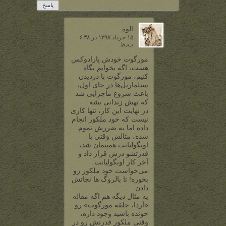
پاسخ
الوه
۱۵ خرداد ۱۳۹۷ در ۶:۳۸
ب٫ظ
مورگوت خودش پارادوکس
هست، اگه بخوایم نگاه
کنیم، مورگوت با دزدیدن
سیلماریل‌ها در جای اول،
باعث شروع ماجرایی شد
که تهش زندانی بشه
در نهایت این کار، تنها کاری
نیست که خود ملکور انجام
داده اما به ضررش تموم
شده، مثالش وقتی با
اونگولیانت همپیمان شد،
قدرتشو درش قرار داد و
آخر کار اونگولیانت
می‌خواست خود ملکور رو
بخوره! تا بالروگ ها نجاتش
دادن.
یه مثال دیگه هم اگه مقاله
«آردا، حلقه مورگوت» رو
خونده باشید وجود داره،
وقتی ملکور قدرتش رو در