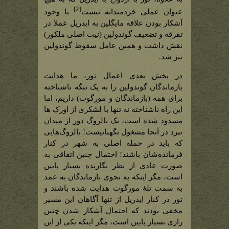
[2]
عنوان عملی خردمندانه نیست
با وجود
آشکار بودن علاقه مایگلین به ایدریل عملا در
تفرقه و تضعیف گوندولین (نیت اصلی ملکور)
نقش داشت و همین عامل سقوط گوندولین
نیز شد.
در بخش بعدی اعمال تور، ما هدایت
بازماندگان گوندولین را به یک تنگه ناشناخته
برای همه (بازماندگان و مورگوت) داریم، اما
این راه ناشناخته نه تنها با لشکری از اورک ها
مسدود شده است، یک بالروگ دور از میدان
نبرد در آنجا مشغول نگهبانیست! بالروگ‌هایی
که باید در حمله اصلی به شهر در کنار
فرمانده‌شان باشند! احتمال چنین اتفاقی به
صورت عادی از نظر نگارنده بسیار پایین
است، مگر اینکه به نحوی بازماندگان به عمد
به سمت تلۀ مورگوت هدایت شده باشند و
تور در کنار ایدریل از تنها آگاهان این مسیر
مخفی بودند که احتمال آشکار شدن چنین
رازی بسیار پایین است، مگر اینکه یکی از این