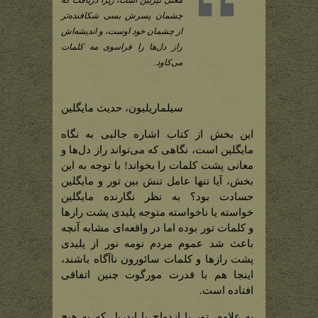
معنی تیزبین است، زیرا دریافت که
چشمان پسرش بسی شکافنده‌تر
از چشمان خود اوست، و اندیشه‌اش
راز دل‌ها را فراسوی مه کلمات
می‌کاود.
سیلماریلیون، حدیث مایگلین
این بخش از کتاب اشاره جالبی به نگاه
مایگلین است، نگاهی که می‌تواند راز دل‌ها و
معانی پشت کلمات را بخواند! با توجه به این
بخش، آیا تنها عامل تنش بین تور و مایگلین
حسادت بود؟ به نظر نگارنده مایگلین
خواسته یا ناخواسته متوجه پلیدی پشت رازها
و کلمات تور بوده اما در واقعه‌ای مشابه آنچه
باعث شد عموم مردم نومه نور از پلیدی
پشت رازها و کلمات سائورون ناآگاه باشند،
اینجا هم با قدرت مورگوت چنین اتفاقی
افتاده است.
به علاوه، تور با ازدواج با ایدریل که به هیچ