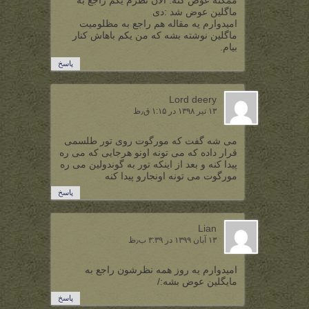
ممکنه عوض کنه. الان نظرم یکم راجع به
ماگلین عوض شد :دی
امیدوارم یه مقاله هم راجع به مظلومیت
ماگلین نوشته بشه که من یکم باهاش کنار
بیام.
پاسخ
Lord deery
۱۳ تیر ۱۳۹۸ در ۱:۱۵ ق٫ظ
می شه گفت که مورگوت روی تور طلسمی
قرار داده که می تونه اونو هرجایی که می ره
پیدا کنه و بعد از اینکه تور به گوندولین می ره
مورگوت می تونه اونجارو پیدا کنه
پاسخ
Lian
۱۳ آبان ۱۳۹۹ در ۳:۳۹ ب٫ظ
امیدوارم یه روز همه نظرشون راجع به
مایگلین عوض بشه:/
پاسخ