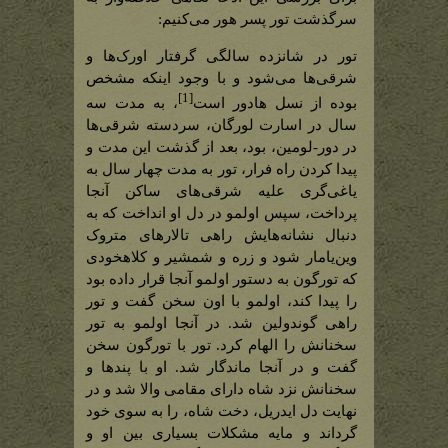
سرگذشت تور پسر هور می‌کنیم:
تور در شانزده سالگی گرفتار اورک‌ها و
شرقی‌ها می‌شود و با وجود اینکه مشخص
[1]
بوده از نسل هادور است
، به مدت سه
سال در اسارت لورگان، سردسته شرقی‌ها
در دور-لومین، بود، بعد از گذشت این مدت و
پیدا کردن راه فرار، تور به مدت چهار سال به
یاغی‌گری علیه شرقی‌های ساکن آنجا
پرداخت، سپس اولمو در دل او انداخت که به
دنبال نشانه‌هایش راهی تالارهای متروک
وین‌یامار شود و زره و شمشیر و کلاهخودی
که تورگون به دستور اولمو آنجا قرار داده بود
را پیدا کند، اولمو با اون سخن گفت و تور
راهی گوندولین شد. در آنجا اولمو به تور
سخنانش را الهام کرد. تور با تورگون سخن
گفت و در آنجا ماندگار شد. او با پندها و
سخنانش نزد شاه دارای مقامی والا شد و در
نهایت دل ایدریل، دخت شاه، را به سوی خود
گرداند و مایه مشکلات بسیاری بین او و