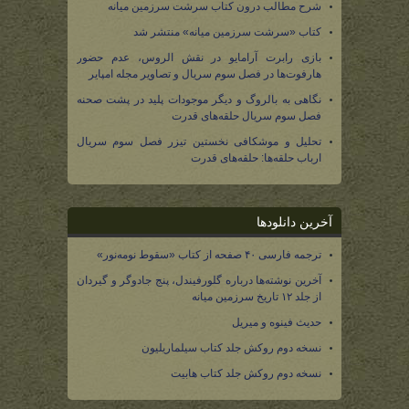
شرح مطالب درون کتاب سرشت سرزمین میانه
کتاب «سرشت سرزمین میانه» منتشر شد
بازی رابرت آرامایو در نقش الروس، عدم حضور
هارفوت‌ها در فصل سوم سریال و تصاویر مجله امپایر
نگاهی به بالروگ و دیگر موجودات پلید در پشت صحنه
فصل سوم سریال حلقه‌های قدرت
تحلیل و موشکافی نخستین تیزر فصل سوم سریال
ارباب حلقه‌ها: حلقه‌های قدرت
آخرین دانلودها
ترجمه فارسی ۴۰ صفحه از کتاب «سقوط نومه‌نور»
آخرین نوشته‌ها درباره گلورفیندل، پنج جادوگر و گیردان
از جلد ۱۲ تاریخ سرزمین میانه
حدیث فینوه و میریل
نسخه دوم روکش جلد کتاب سیلماریلیون
نسخه دوم روکش جلد کتاب هابیت