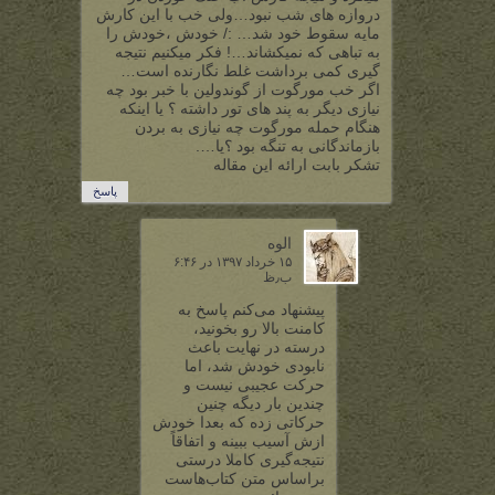
دروازه های شب نبود…ولی خب با این کارش
مایه سقوط خود شد… :/ خودش ،خودش را
به تباهی که نمیکشاند…! فکر میکنیم نتیجه
گیری کمی برداشت غلط نگارنده است…
اگر خب مورگوت از گوندولین با خبر بود چه
نیازی دیگر به پند های تور داشته ؟ یا اینکه
هنگام حمله مورگوت چه نیازی به بردن
بازماندگانی به تنگه بود ؟یا….
تشکر بابت ارائه این مقاله
پاسخ
الوه
۱۵ خرداد ۱۳۹۷ در ۶:۴۶
ب٫ظ
پیشنهاد می‌کنم پاسخ به
کامنت بالا رو بخونید،
درسته در نهایت باعث
نابودی خودش شد، اما
حرکت عجیبی نیست و
چندین بار دیگه چنین
حرکاتی زده که بعدا خودش
ازش آسیب ببینه و اتفاقاً
نتیجه‌گیری کاملا درستی
براساس متن کتاب‌هاست