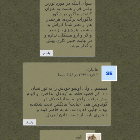
سوای اینکه در مورد تورین
وقتی قرار هست به عنوان
کشنده ملکور در داگور
داگورات برگرده، هرچقدر
هم از نظر شما کاراش بد
باشه یا هرچیزی، از نظر
والار و ارو مشکلی نداره و
در نهایت چنین کاری بهش
واگذار میشه
پاسخ
هالباراد
۳ خرداد ۱۳۹۷ در ۳:۵۶ ب٫ظ
همممم… ولی اولمو خودش را به تور نشان
داد. کل قضیه فقط به “به دل انداختن” و الهام
پیش نرفت. راجع به ایجاد اختلاف در
گوندولین هم، “خیانت” مائگلین تحت شکنجه
بود تا جایی که یادمه، نه به خاطر کینه و
دلخوری بابت از دست دادن ایدریل.
پاسخ
الوه