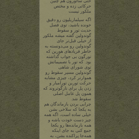
حتی سائورون هم چنین
حرکاتی زده و مختص
ملکور نیست
اگه سیلماریلیون رو دقیق
خونده باشید، توی فصل
حدیث تور و سقوط
گوندولین گفته میشه ملکور
از خیلی قبل‌تر جای
گوندولین رو می‌دونسته به
خاطر فریادهای هورین که
تورگون بی جواب گذاشته
بود. که تور با تصمیماتش
توی شورای شاهی
گوندولین مسیر سقوط رو
هموارتر کرد، چیزی مشابه
حرکت تورین تورامبار و
زدن پل برای نارگوتروند که
همون پل عامل اصلی
سقوط شد.
چرایی بردن بازماندگان هم
به یکجا که سلاخی بشن
خیلی ساده است، اگه همه
چیز دست خودت باشه و
همه بازمانده‌ها رو یکجا
جمع کنی به جای اینکه
همه‌جا پراکنده بشن، به