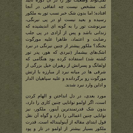
نمی‌تواند وضعیت تور را در آن دوره تایید
کند، مشخص نیست چه اتفاقی در آنجا
افتاده؛ اما بدون شک خبر نسب تور به ملکور
رسیده و بعید نیست او در پی نیرنگی،
سرنوشت تور را به گونه ای اندیشیده که
زندانی باشد و پس از آزادی در پی جلب
رضایت و اعتماد، ظاهرا علیه مورگوت
بجنگد؟ ملکور پیشتر از چنین نیرنگی در نبرد
اشک‌های بیشمار (نبردی که هور، پدر تور
کشته شد) استفاده کرده بود هنگامی که
اولفانگ و پسرانش از رهبران خیل بزرگی از
شرقی ها در میانه نبرد از مبارزه با ارتش
مورگوت رو برگردانده و علیه سپاهیان الدار
و اداین وارد نبرد شدند.
مورد بعدی، در دل انداختن و الهام کردن
است، اگر اولمو توانایی چنین کاری را دارد،
بدون شک قدرتمندترین آینور، ملکور، نیز
توانایی چنین اعمالی را دارد و گواه آن نقل
قول ابتدای مقاله از آینولینداله است. قدرت
ملکور بسیار بیشتر از اولمو در تار و پود