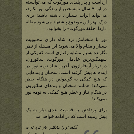
آرداست و پذر پلیدی مورگوت که می‌توانسته
در این ۷ سال نامشخص از زندگی تور بکارد،
می‌تواند اثرات بسیاری داشته باشد! برای
درک بهتر این موضوع پیشنهاد می‌شود مقاله
«آردا، حلقۀ مورگوت» را بخوانید.
تور با سخنانش نزد شاه دارای محبوبیت
بسیار و مقام والا می‌شود؛ این مسئله از نظر
نگارنده بسیار مشابه رفتاری است که یکی از
سهمگین‌ترین خادمان مورگوت، سائورون،
در دربار آر-فارازون، آخرین شاه نومه نور، در
آینده به پیش گرفته است. سخنان و پندهایی
که هیچ کمکی به گوندولین در هنگام خطر
نمی‌کند! همانند سخنان و پندهای سائورون
در هنگام نیاز و خطر هیچ کمکی به نومه نور
نمی‌کند!
برای پرداختن به قسمت بعدی نیاز به یک
پیش زمینه است که در ادامه خواهد آمد:
آنگاه او را مایگلین نام کرد که به