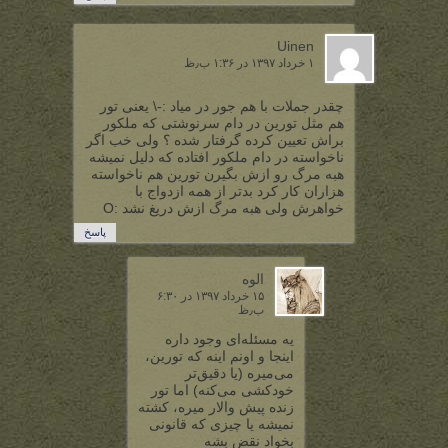
Uinen
۱ خرداد ۱۳۹۷ در ۱:۳۶ ب٫ظ
چقدر جملات با هم جور در میاد :-\ یعنی تور
هم مثل تورین در دام سرنوشتی که ملکور
براش تعیین کرده گرفتار شده ؟ ولی خب اگر
ناخواسته در دام ملکور افتاده که دلیل نمیشه
هبه مرگ رو ازش بگیرن تورین هم ناخواسته
هزاران کار کرد بدتر از همه ازدواج با
خواهرش ولی هبه مرگ ازش دریغ نشد :O
پاسخ
الوه
۱۵ خرداد ۱۳۹۷ در ۶:۳۰
ب٫ظ
یه مسئله‌ای وجود داره
اینجا و اونم اینه که تورین،
می‌میره (یا دقیق‌تر
خودکشی می‌کنه) اما تور
زنده پیش والار میره، کشته
نمیشه یا چیزی که قانونی
بخواد نقض بشه