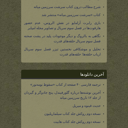
شرح مطالب درون کتاب سرشت سرزمین میانه
کتاب «سرشت سرزمین میانه» منتشر شد
بازی رابرت آرامایو در نقش الروس، عدم حضور
هارفوت‌ها در فصل سوم سریال و تصاویر مجله امپایر
نگاهی به بالروگ و دیگر موجودات پلید در پشت صحنه
فصل سوم سریال حلقه‌های قدرت
تحلیل و موشکافی نخستین تیزر فصل سوم سریال
ارباب حلقه‌ها: حلقه‌های قدرت
آخرین دانلودها
ترجمه فارسی ۴۰ صفحه از کتاب «سقوط نومه‌نور»
آخرین نوشته‌ها درباره گلورفیندل، پنج جادوگر و گیردان
از جلد ۱۲ تاریخ سرزمین میانه
حدیث فینوه و میریل
نسخه دوم روکش جلد کتاب سیلماریلیون
نسخه دوم روکش جلد کتاب هابیت