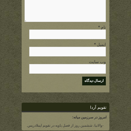
نام
*
ایمیل
*
وب سایت
تقویم آردا
امروز در سرزمین میانه:
-والانیا، ششمین روز از فصل یاویه در تقویم ایملادریس.