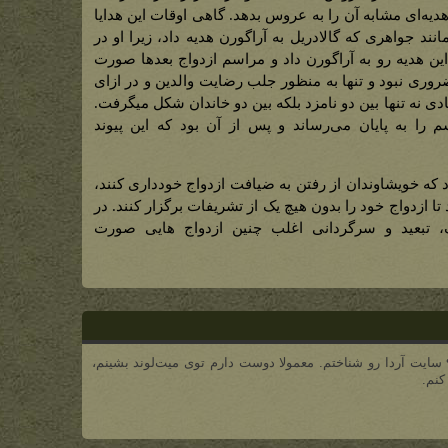
 هدیه‌ای مشابه آن را به عروس بدهد. گاهی اوقات این هدایا
ند جواهری که گالادریل به آراگورن هدیه داد، زیرا او در
 این هدیه رو به آراگورن داد و مراسم ازدواج بعدها صورت
روری نبود و تنها به منظور جلب رضایت والدین و در ازای
ادی نه تنها بین دو نامزد بلکه بین دو خاندان شکل میگرفت.
م را به پایان می‌رساند و پس از آن بود که این پیوند
د که خویشاوندان از رفتن به ضیافت ازدواج خودداری کنند،
تا ازدواج خود را بدون هیچ یک از تشریفات برگزار کنند. در
گ، تبعید و سرگردانی اغلب چنین ازدواج هایی صورت
گیل‌گالاد هستم، اواخر سال ۹۷ سایت آردا رو شناختم. معمولا دوست دارم توی میت‌لوند بشینم،
کنم.