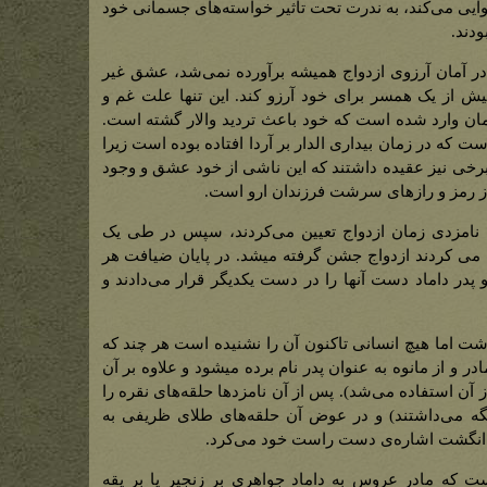
وایی می‌کند، به ندرت تحت تاثیر خواسته‌های جسمانی خود
ودند.
 در آمان آرزوی ازدواج همیشه برآورده نمی‌شد، عشق غیر
ش از یک همسر برای خود آرزو کند. این تنها علت غم و
ان وارد شده است که خود باعث تردید والار گشته است.
ست که در زمان بیداری الدار بر آردا افتاده بوده است زیرا
 برخی نیز عقیده داشتند که این ناشی از خود عشق و وجود
 از رمز و رازهای سرشت فرزندان ارو است.
امزدی زمان ازدواج تعیین می‌کردند، سپس در طی یک
می کردند ازدواج جشن گرفته میشد. در پایان ضیافت هر
 پدر داماد دست آنها را در دست یکدیگر قرار می‌دادند و
ت اما هیچ انسانی تاکنون آن را نشنیده است هر چند که
 مادر و از مانوه به عنوان پدر نام برده میشود و علاوه بر آن
 از آن استفاده می‌شد). پس از آن نامزدها حلقه‌های نقره را
 نگه می‌داشتند) و در عوض آن حلقه‌های طلای ظریفی به
 به انگشت اشاره‌ی دست راست خود می‌کرد.
ت که مادر عروس به داماد جواهری بر زنجیر یا بر یقه