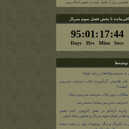
، هفتمین روز از فصل یاویه در تقویم ایملادریس.
اقی‌مانده تا پخش فصل سوم سریال
نوشته‌ها
 به سیستم واکه‌ها در زبان کوئنیا
 اف. هاستتر، گردآورنده کتاب سرشت سرزمین
، کیست؟
مطالب درون کتاب سرشت سرزمین میانه
 «سرشت سرزمین میانه» منتشر شد
 رابرت آرامایو در نقش الروس، عدم حضور
ت‌ها در فصل سوم سریال و تصاویر مجله امپایر
 به بالروگ و دیگر موجودات پلید در پشت صحنه