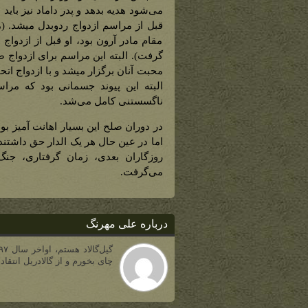
می‌شود هدیه بدهد و پدر داماد نیز باید
قبل از مراسم ازدواج ردوبدل میشد. (مان
مقام مادر آرون بود، او قبل از ازدواج
گرفت). البته این مراسم برای ازدواج ض
محبت آنان برگزار میشد و با ازدواج اتح
البته این پیوند جسمانی بود که مراس
ناگسستنی کامل می‌شد.
در دوران صلح این بسیار اهانت آمیز بو
اما در عین حال هر یک الدار حق داشتند 
روزگاران بعدی، زمان گرفتاری، جن
می‌گرفت.
درباره علی مهرنگ
چای بخورم و از گالادریل انتقاد 