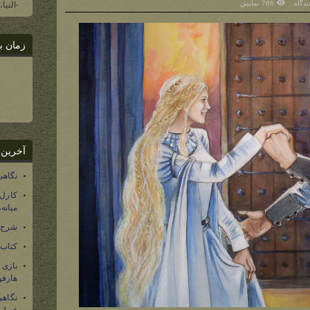
766 نمایش
-النیا
زمان ب
آخرین 
نگاهی
کارل
میانه
شرح 
کتاب
بازی
هارفو
نگاهی