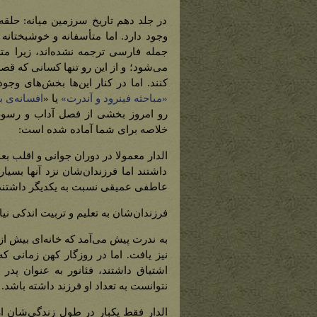
در جلد دهم تاریخ سرزمین میانه: حلقه
وجود دارد. اما متأسفانه و خوشبختانه
جمله فارسی ترجمه نشده‌اند، زیرا 
می‌شود؛ و از این رو تنها کسانی که قصد
کنند. اما در کنار این‌ها بخش‌های وج
«مباحثه فینرود و آندرت»
یا «
افسانه‌ی 
رو امروز بخشی از فصل آداب و رسوم د
خلاصه برای شما آماده شده است:
الدار معمولا در دوران جوانی و اقلب بع
داشتند اما فرزندان‌شان نزد آنها بسیا
عاطفی عمیقی نسبت به یکدیگر داشتند که 
فرزندان‌شان به تعلیم و تربیت اندکی نی
به ندرت پیش می‌آمد که خانه‌ای بیش ا
نیز یافت. اما در روزگار کهن زمانی که 
اشتیاق داشتند، فئانور به عنوان پدر
نتوانست به تعداد او فرزند داشته باشد.
الدار فقط یکبار در طول زندگی‌شان از