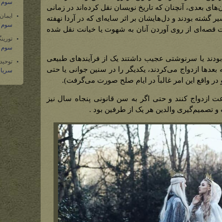
سوم س
ی بعدی، آنچنان که تاریخ نویسان نقل کرده‌اند در زمانی
ایمان
ر گشته بودند و دل‌هایشان بر اثر سایه‌ای که در آردا نهفته
سوم س
 قصه‌ای از روی آوردن آنان به شهوت یا خیانت نقل شده
تورین
سوم س
ار بودند یا سرنوشتی عجیب داشتند یک از فرآیندهای طبیعی
توحید
بعدها ازدواج می‌کردند، یکدیگر را در‌ سنین جوانی یا حتی
سریال
 در واقع این امر غالباً در ایام صلح صورت می‌گرفت).
ت ازدواج کنند و حتی اگر به سن قانونی پنجاه سال نیز
و تصمیم‌گیری والدین هر یک از طرفین بود .