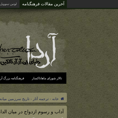
آخرین مقالات فرهنگنامه
آردای گزند د
تالار شورای ماهاناکسار
فرهنگنامه بزرگ آرد
خانه
-
ترجمه آثار
-
تاریخ سرزمین میانه
آداب و رسوم ازدواج در میان الدار