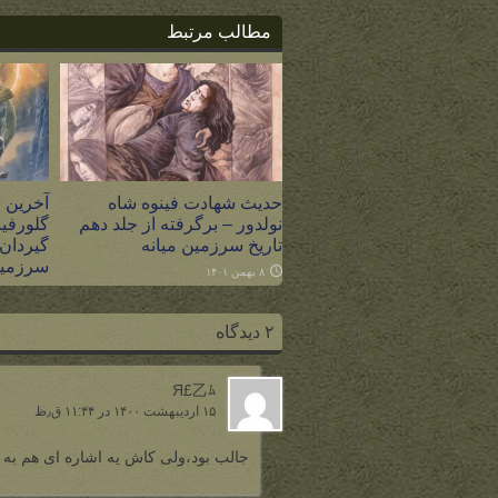
مطالب مرتبط
حدیث شهادت فینوه شاه
آخرین ن
نولدور – برگرفته از جلد دهم
گلورفین
تاریخ سرزمین میانه
سرزمین
۸ بهمن ۱۴۰۱
۶ اسفند ۱۴۰۰
۲ دیدگاه
Я£乙ﾑ
۱۵ اردیبهشت ۱۴۰۰ در ۱۱:۴۴ ق٫ظ
جالب بود،ولی کاش یه اشاره ای هم به 