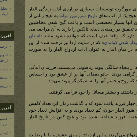
فصل س
تحلی
‌ی مورگوت توضیحات بسیاری درباره‌ی آداب زندگی الدار
ارباب
 هیچ یک از کتاب‌های
تاریخ سرزمین میانه
به هیچ زبانی از
متن آنها بسیار تخصصی است و باعث گیج شدن مخاطبین
 تحقیق در زمینه‌ی دنیای تالکین را دارند به آن مراجعه می
آخرین د
ود دارد که واقعا حیف است که خوانده نشود مانند
داستانِ
بیدار شدن کوئندی
» که در سایت آردا نیز ترجمه شده از این
ترجمه فارسی ۴۰ 
ر میان الدار به عنوان آداب ازدواج الدار را به صورت
آخرین
از جلد ۱۲ تاریخ سرزمین
د از پنجاه سالگی پیوند زناشویی می‌بستند. فرزندان اندکی
حدیث 
ر گرامی بودند. خانواده‌های آنها پر از عشق بود و احساس
نسخه 
روح و جسم آنها را به به یکدیگر پیوند می‌داد.
نسخه 
از داشتند و بیشتر مسائل را خود فرا می گرفتند.
ز چهار فرزند یافت شود که با گذشت زمان این تعداد کاهش
آخرین د
هنوز الدار جوان، کم تعداد بودند و به افزایش تعداد خود
 هفت فرزند شناخته شده بود و هیچ کس در تاریخ الدار
حسین
سریال
ایمان
دواج می‌کردند و این ازدواج از روی عشق و یا با رضایت