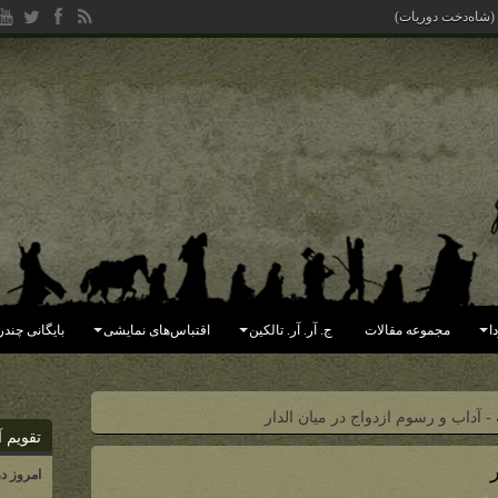
یده (جهان فاسد شده به دست ملکور)
ا
مجموعه مقالات
ج. آر. آر. تالکین
اقتباس‌های نمایشی
بایگانی چندر
-
آداب و رسوم ازدواج در میان الدار
تقویم آ
امروز د