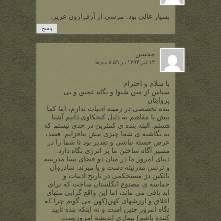
بسیار عالی بود. مرسی از آرفرازون عزیز.
پاسخ
محسن
۱۲ تیر ۱۳۹۴ در ۸:۵۹ ب٫ظ
با سلام و احترام
سپاس از متن شیوا و نگاه عمیق و بی
پروایتان
بنده تخصصی در زمینه ادبیات ندارم، اما کما
بیش با مفاهیم به دلیل کنجکاوی ذاتیم آشنا
هستم. البته بنده ی کمترین در حدی نیستم که
به نگاشته ی شما چیزی بیش بیافزایم. قصد،
عرض خسته نباشی و تقدیر بود تا شما را در
مسیر آگاه ساختن ما پر انرژی نگاه دارد.
دنیای امروز ما در میان دو فضای پسا مدرنیته
و ترنس مدرنیته دست و پا میزند. شادروان
تالکین دژ مستحکمی در تاریخ ادبیات و
حماسه ی مصنوع انگلستان ساخت که برای
ابد باقی می ماند، اما این واقع گرایی منهای
اخلاق و ارزشهای کهن(کهن می گویم چرا که
نگاه امروز چنین است و نه اینکه بنده تایید
کننده باشم) بیماری اندیشه امروزیست.