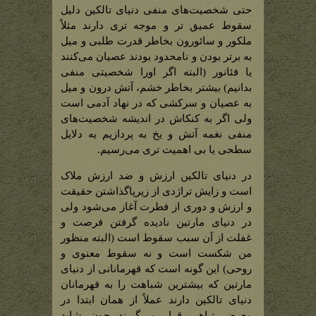
حتی شخصیت‌های منفی دنیای تالکین دلیل
سقوط عمیق تر و موجه تری دارند مثلاً
ملکور و سائورون بخاطر قدرت طلبی و میل
به برتر بودن و نامحدود بودند عصیان می‌کنند
یا فئانور (البته اگر اورا شخصیتی منفی
بدانیم) بیشتر بخاطر خشم، آتش درون و میل
به عصیان و سرکشی که در نهاد آدمی است
ولی اگر به کنکاش در اندیشه شخصیت‌های
منفی نغمه آتش و یخ به پردازیم به دلایل
سطحی یا بی اهمیت تری می‌رسیم.
در دنیای تالکین ارزش و ضد ارزش ملاک
است و زایش تراژدی از زیرپاگذاشتن حقیقت
و ارزش و دوری از فطرت آغاز می‌شود ولی
در دنیای مارتین نادیده گرفتن فرصت و
غفلت از آن سبب سقوط است (البته منظور
من شکست است و نه سقوط معنوی و
روحی) این گونه است که قهرمانانی از دنیای
مارتین که بیشترین شباهت را به قهرمانان
دنیای تالکین دارند عملاً از همان ابتدا در
معرض تباهی قرار می‌گیرند چون شاید