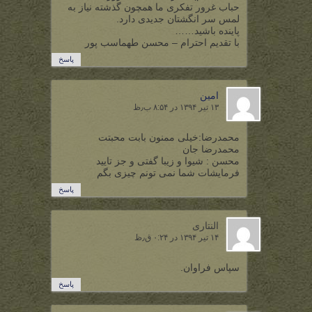
حباب غرور تفکری ما همچون گذشته نیاز به
لمس سر انگشتان جدیدی دارد.
پاینده باشید……
با تقدیم احترام – محسن طهماسب پور
پاسخ
امین
۱۳ تیر ۱۳۹۴ در ۸:۵۴ ب٫ظ
محمدرضا:خیلی ممنون بابت محبتت
محمدرضا جان
محسن : شیوا و زیبا گفتی و جز تایید
فرمایشات شما نمی تونم چیزی بگم
پاسخ
النتاری
۱۴ تیر ۱۳۹۴ در ۰:۲۴ ق٫ظ
سپاس فراوان.
پاسخ