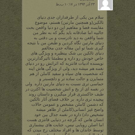
۲۳ آذر ۱۳۹۴ در ۱۰:۱۷ ب٫ظ
سلام من یکی از طرفداران جدی دنیای
تالکین(و همچنین مارتین) هستم، موضوع
مقایسه فضا و مفاهیم این دو دنیا واقعن بحث
جالبیه اما صادقانه باید بگم که به نظر من
شما واقعن به دید نادرست و بی دقتی به
دنیای مارتین نگاه کردین و طبعن من با نتیجه
گیری شما تو این مقاله جدن مخالفم
دنیای تالکین بی شک بینظیره و ویژگی های
خاص خودش رو داره و مطمئنا تاثیرگذارترین
نویسنده ادبیات فانتزیه که اثراتش رو در دنیای
نغمه هم میشه دید، ولی از ویژگی هاش اینه
که شخصیت های سیاه و سفید کاملن از هم
متمایزن و حالت ساده تر و دلچسبتر و
حماسی تری نسبت به دنیای مارتین داره. ولی
در نغمه ای از یخ و اتش شخصیت ها اکثرن در
طیف خاکستری قرار میگیرن و داستان روند
پیچیده تری داره. بر خلاف فضای آثار تالکین
که دشمن کاملن مشخص و عمومن حالات
واضح غیر انسانی(کاملن از ظاهر میشه
تشخیص داد) داره در نغمه جدال بین خود
انسان هاس که گرچه در دنیایی فانتزی هست
اما اصلن رویایی نیس، جنایت های بیشماری
توسط خاندان ها و افراد مختلف رخ میدن که
فوق العاده نفرت برانگیزن ولی غیر واقعی