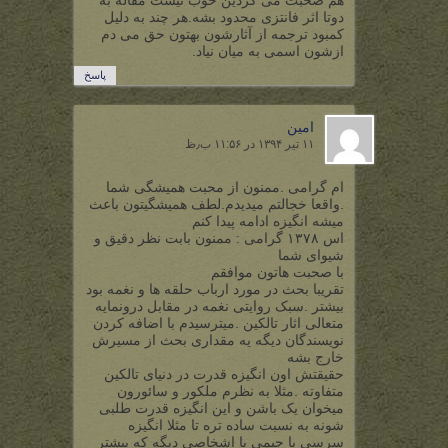
دوتا اثر فانتزی محدود بشه.هر چند به دلیل
کمبود ترجمه از آثارشون بهتون حق می دم
ازشون اسمی به میان نیاد.
پاسخ
امین
۱۱ تیر ۱۳۹۴ در ۱۱:۵۶ ب٫ظ
ام گرامی .ممنون از محبت همیشگی شما
.واقعا خجالتم میدیدم.لطف همیشگیتون باعث
میشه انگیزه ادامه پیدا کنم
اس ۱۳۷۸ گرامی : ممنون بابت نظر دقیق و
شیوای شما
با صحبت هاتون موافقم
تقریبا بحث در مورد ارباب حلقه ها و نغمه بود
بیشتر .سبک روایتی نغمه در مقابل درونمایه
متعالی اثار تالکین .میترسیدم با اضافه کردن
نویسندگان دیگه یه مقداری بحث از مسیرش
خارج بشه
حقیقتش اون انگیزه قدرت در دنیای تالکین
متفاوته .مثلا به نظرم ملکور و سائورون
میخوان یک باشن و این انگیزه قدرت طلبی
شونه به نسبت ساده تره تا مثلا انگیزه
سرسی یا جیمی یا اشخاصی دیگه که بیشتر