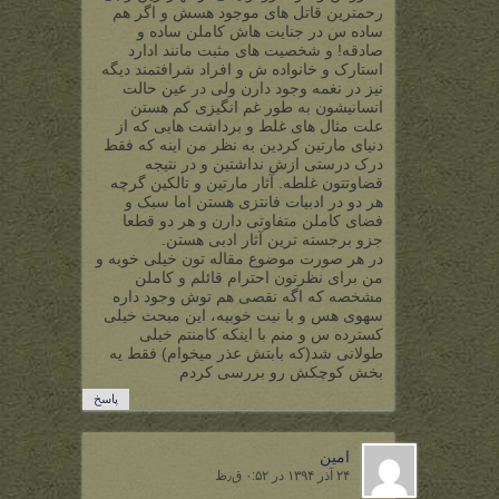
رحمترین قاتل های موجود هسش و اگر هم
ساده س در جنایت هاش کاملن ساده و
صادقه! و شخصیت های مثبت مانند ادارد
استارک و خانواده ش و افراد شرافتمند دیگه
نیز در نغمه وجود دارن ولی در عین حالت
انسانیشون به طور غم انگیزی کم هستن
علت مثال های غلط و برداشت هایی که از
دنیای مارتین کردین به نظر من اینه که فقط
درک درستی ازش نداشتین و در نتیجه
قضاوتتون غلطه. آثار مارتین و تالکین گرچه
هر دو در ادبیات فانتزی هستن اما سبک و
فضای کاملن متفاوتی دارن و هر دو قطعا
جزو برجسته ترین آثار ادبی هستن.
در هر صورت موضوع مقاله تون خیلی خوبه و
من برای نظرتون احترام قائلم و کاملن
مشخصه که اگه نقصی هم توش وجود داره
سهوی هس و با نیت خوبیه، این مبحث خیلی
کسترده س و منم با اینکه کامنتم خیلی
طولانی شد(که بابتش عذر میخوام) فقط یه
بخش کوچکش رو بررسی کردم
پاسخ
امین
۲۴ آذر ۱۳۹۴ در ۰:۵۲ ق٫ظ