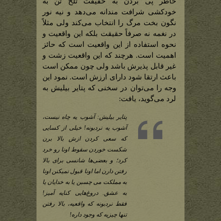
خاطر پی بردن به حقیقت تلخ تن به
خودکشی شرافت مندانه می‌دهد و نیه نور
نگون بخت مرگ را انتخاب می‌کند ولی مثلاً
در نغمه نه صرفاً حقیقت بلکه این واقعیت و
نحوه استفاده از این واقعیت است که حائز
اهمیت است. هرچند که این واقعیت زشت و
غیر قابل پذیرش باشد ولی چون ممکن است
باعث ارتقا شود دارای ارزش است. نمود این
وجه را می‌توان در سخنی که پتایر بیلیش به
لرد می‌گوید، یافت:
پتایر بیلیش: آشوب یه چاه نیست،
آشوب یه نردبونه! خیلی از کسایی
که سعی کردن ازش بالا برن
شکست خوردن سقوط اونا رو خرد
کرد؛ و بعضی‌ها شانسی برای بالا
رفتن دارن اما اونا قبول نمیکنن اونا
به مملکت می چسبن یا به خدایان یا
به عشق. دروغ‌هایی کنایه آمیز!
فقط نردبونه که واقعیه، بالا رفتن
تنها چیزیه که وجود داره!