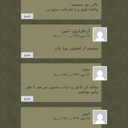
عالی بود ممنونم♡
واقعا دقیق و با ظرافت ستودنی..
پاسخ
آر-فارازون -امین
۲۶ مهر ۱۳۹۴ در ۱:۱۰ ب٫ظ
ممنونم از لطفتون پویا جان
پاسخ
elfin
۲۶ مهر ۱۳۹۴ در ۹:۵۸ ب٫ظ
مقاله ای کامل و جذاب.ممنون من هم با نظر
بیلبو موافقم.
پاسخ
امین
۲۸ مهر ۱۳۹۴ در ۳:۵۲ ب٫ظ