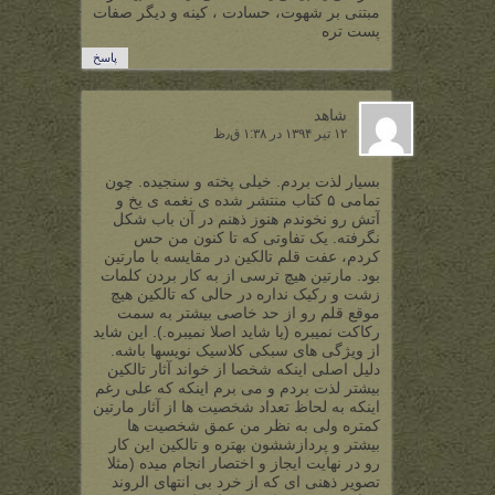
مبتنی بر شهوت، حسادت ، کینه و دیگر صفات
پست تره
پاسخ
شاهد
۱۲ تیر ۱۳۹۴ در ۱:۳۸ ق٫ظ
بسیار لذت بردم. خیلی پخته و سنجیده. چون
تمامی ۵ کتاب منتشر شده ی نغمه ی یخ و
آتش رو نخوندم هنوز ذهنم در آن باب شکل
نگرفته. یک تفاوتی که تا کنون من حس
کردم، عفت قلم تالکین در مقایسه با مارتین
بود. مارتین هیچ ترسی از به کار بردن کلمات
زشت و رکیک نداره در حالی که تالکین هیچ
موقع قلم رو از حد خاصی بیشتر به سمت
رکاکت نمیبره (یا شاید اصلا نمیبره.). این شاید
از ویژگی های سبکی کلاسیک نویسها باشه.
دلیل اصلی اینکه شخصا از خواند آثار تالکین
بیشتر لذت بردم و می برم اینکه که علی رغم
اینکه به لحاظ تعداد شخصیت ها از آثار مارتین
کمتره ولی به نظر من عمق شخصیت ها
بیشتر و پردازششون بهتره و تالکین این کار
رو در نهایت ایجاز و اختصار انجام میده (مثلا
تصویر ذهنی ای که از خرد بی انتهای الروند