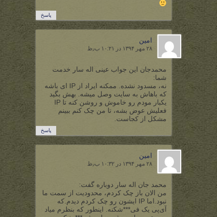
پاسخ
امین
۲۸ مهر ۱۳۹۴ در ۱۰:۲۱ ب٫ظ
محمدجان این جواب عینی اله سار خدمت
شما:
نه، مسدود نشده. ممکنه ایراد از IP ای باشه
که باهاش به سایت وصل میشه. بهش بگید
یکبار مودم رو خاموش و روشن کنه تا IP
فعلیش عوض بشه، تا من چک کنم ببینم
مشکل از کجاست.
پاسخ
امین
۲۸ مهر ۱۳۹۴ در ۱۰:۳۲ ب٫ظ
محمد جان اله سار دوباره گفت:
من الان باز چک کردم، محدودیت از سمت ما
نبود.اما IP ایشون رو چک کردم دیدم.که
آی‌پی یک فی***شکنه. اینطور که بنظرم میاد