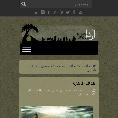
خانه
-
کتابخانه
-
مقالات تخصصی
-
هدف
فانتزی
هدف فانتزی
توسط:
R-FAARAZON
۱۱ تیر ۱۳۹۴
۴۶ دیدگاه
2,945 نمایش