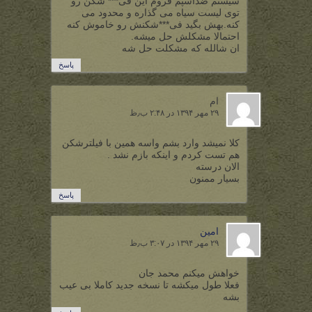
سیستم ضداسپم فروم این فی*** شکن رو
توی لیست سیاه می گذاره و محدود می
کنه.بهش بگید فی***شکنش رو خاموش کنه
احتمالا مشکلش حل میشه.
ان شالله که مشکلت حل شه
پاسخ
ام
۲۹ مهر ۱۳۹۴ در ۲:۴۸ ب٫ظ
کلا نمیشد وارد بشم واسه همین با فیلترشکن
هم تست کردم و اینکه بازم نشد .
الان درسته
بسیار ممنون
پاسخ
امین
۲۹ مهر ۱۳۹۴ در ۳:۰۷ ب٫ظ
خواهش میکنم محمد جان
فعلا طول میکشه تا نسخه جدید کاملا بی عیب
بشه