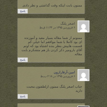
ممنون بابت اینکه وقت گذاشتی و نظر دادی
پاسخ
اصغر پلنگ
۶ فروردین ۱۳۹۵ در ۱۱:۳۴ ق٫ظ
ممنونم از شما مقاله بسیار مفید و آموزنده
ای بود کاملا با شما موافقم اما خیلی کم
قسمت هاییش بنظر بنده اشتباه بود که اونم
آقای بارومیر ذکر کردن باز هم متشکرم بابت
مقاله.
پاسخ
امین-آرفارازون
۶ فروردین ۱۳۹۵ در ۲:۱۸ ب٫ظ
جناب اصغر پلنگ ممنون ازلطفتون.محبت
دارید
پاسخ