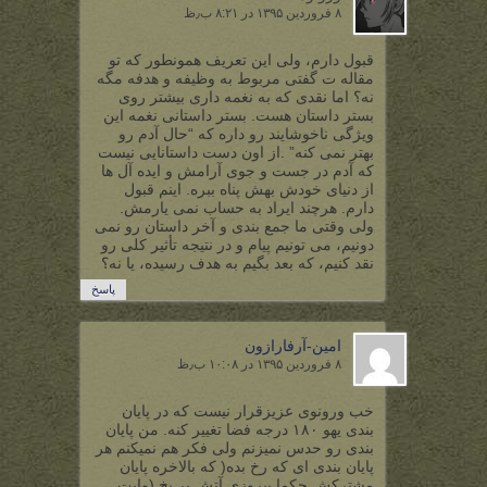
۸ فروردین ۱۳۹۵ در ۸:۲۱ ب٫ظ
قبول دارم، ولی این تعریف همونطور که تو
مقاله ت گفتی مربوط به وظیفه و هدفه مگه
نه؟ اما نقدی که به نغمه داری بیشتر روی
بستر داستان هست. بستر داستانی نغمه این
ویژگی ناخوشایند رو داره که “حال آدم رو
بهتر نمی کنه” .از اون دست داستانایی نیست
که آدم در جست و جوی آرامش و ایده آل ها
از دنیای خودش بهش پناه ببره. اینم قبول
دارم. هرچند ایراد به حساب نمی یارمش.
ولی وقتی ما جمع بندی و آخر داستان رو نمی
دونیم، می تونیم پیام و در نتیجه تأثیر کلی رو
نقد کنیم، که بعد بگیم به هدف رسیده، یا نه؟
پاسخ
امین-آرفارازون
۸ فروردین ۱۳۹۵ در ۱۰:۰۸ ب٫ظ
خب ورونوی عزیزقرار نیست که در پایان
بندی یهو ۱۸۰ درجه فضا تغییر کنه. من پایان
بندی رو حدس نمیزنم ولی فکر هم نمیکنم هر
پایان بندی ای که رخ بده( که بالاخره پایان
مشترکش حکما پیروزی آتش بر یخ (وایت