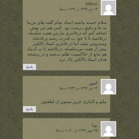
bilboo
۱۴ تیر ۱۳۹۴ در ۶:۳۹ ب٫ظ
ﺳﻼﻡ ﺧﺴﺘﻪ ﻧﺒﺎﺷﻴﺪ اﺳﺘﺎﺩ ﺗﻤﺎﻡ ﮔﻔﺘﻪ ﻫﺎﻱ شﻣﺎ
به ﺟﺎ و ﺩﻗﻴﻖ ﺩﺭﺳﺖ ﺑﻮﺩ. ﻛﻤﻲ هم ﻣﻦ ﺑﻬﺶ
اﺿﺎﻓﻪ ﻛﻨﻢ ﻛﻪ ﺩﺭﻓﺎﻧﺘﺰﻱ ﻣﺎﺭﺗﻴﻦ ﻫﻔﺖ ﺳﻠﺴﻠﻪ
درﺗﻼﺷﻨﺪ ﺗﺎ ﺗﺎ ﺧﻮﺩ ب ﻗﺪﺭﺕ ﺭﺳﻴﺪ و ﭘﺎﺩﺷﺎﻩ
ﻭﺳﺘﺮﻭﺱ ﺑﺸﻨﺪ اﻣﺎ ﺩﺭ ﻓﺎﻧﺘﺰﻱ اﺳﺘﺎﺩ ﺗﺎﻟﻜﻴﻦ
ﺑﻴﺶ اﺯ ﻫﻔﺖ سﺳﻠﺴﻠﻪ. ﺩﺭﺗﻼﺷﻨﺪ ﺗﺎ ب کﻣﻚ
ﻫﻢ ﻣﺎﻧﻊ اﺯ حااﻛﻤﻴﻴﺖ ﻇﻠﻢ بﺷﻨﺪ و ﺩﺭ نﻧﺘﻴﺠﻪ
ﻫﺪﻑ اﺳﺘﺎﺩ تااﻟﻜﻴﻦ ﭘﺎﻙ ﺗﺮﻩ
پاسخ
امین
۱۴ تیر ۱۳۹۴ در ۹:۳۳ ب٫ظ
بیلبو و النتاری عزیز:ممنون از لطفتون
پاسخ
پویا
۲۵ مهر ۱۳۹۴ در ۱۱:۴۰ ب٫ظ