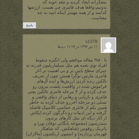
متفکرانه ایجاد کردید و چقد خوبه که
بدونیم،واقعا هدف فانتزی چی هست، ارزشها
کدامند و از همه مهمتر اینکه امید به چه
معناست .
پاسخ
s1378
۱۱ تیر ۱۳۹۴ در ۱۱:۱۹ ب٫ظ
با ۸۰% مقاله موافقم ولی انگیزه سقوط
افراد توی نغمه هم مثل سیلماریلیون قدرته نه
چیزای سطح پایین تر و بی اهمیت تر.آثار
فانتزی مارتین نوگرا هستن چون از تعریف
تالکین زنده کردن ارزش‌ها و ایده آل‌های
فراموش شده در واقعیت پلشت بیرون رو
حذف کرده و از ۴ مرحله فانتزی تالکین یعنی
فانتزی و بازیابی و رهایی از دنیای واقعی و
تسلی دو مرحله آخررو حذف کرده به خاطر
همین یکم از فانتزی حماسی کلاسیک فاصله
گرفته و این ادبیات رو دگرگون کرده.ایکاش
از آثار دیگه ای مثل کارهای برندون
سندرسون (مجموعه بایگانی توفان نور) و
پاتریک روفوس (شاهکش، که شاهکار
قهرمان پردازیه) و استیون اریکسون (مالازان)
هم صحبت می کردین خوب نیست مقاله به