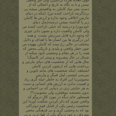
نیسن و با یه نگاه به تاریخ و اعمالی که از
دست بشر میاد کاملن به واقعیتش میشه پی
برد(گرچه ناراحت کننده س). اینکه در دنیای
مارتین اخلاقی وجود نداره و ارزش ها کاملن
زیر پا گذاشته میشن درسته(مثل دنیای
خودمون) و درسته که خیلی ناراحت کننده س
ولی کاملن واقعیت داره و نشون دادن چیزی
که وجود داره قابل سرزنش نیست. و همه
این درگیری ها بین انسان ها با اهداف و دلایل
مختلف در حالی رخ میده که کاملن بیهوده س
چون خطر واقعی و پلیدی و تاریکی محض که
همه را در هر مقام و وضعیتی نابود میکنه از
شمال در حال پیشرویه و وینتر ایز کامینگ!
مثال هایی که از شخصیت های دنیای مارتین و
برداشت هایی که ازشون کردین کاملن
اشتباهه، اینکه شخصیت های مانند تایوین و
سرسی لنیستر، لیتل فینگر و واریس
محبوبترن! این افراد به خاطر حیله گری زیاد
و اهمیت ندادن به ارزش های انسانی و دست
به هر جنایتی زدن در دنیایی که بی احساس و
بدون بخششه موفقترن ولی محبوبیت؟؟
همینطور جای دیگه در مورد کال دروگو که
واقعن چیزی که ذکر کردین شگفت آوره! این
شخصیت رئیس یکی از قبایل قوم دوتراکی
بود که به وحشی گری و بی فرهنگی محض
معروفن و خود دروگو یکی از قهارترین و بی