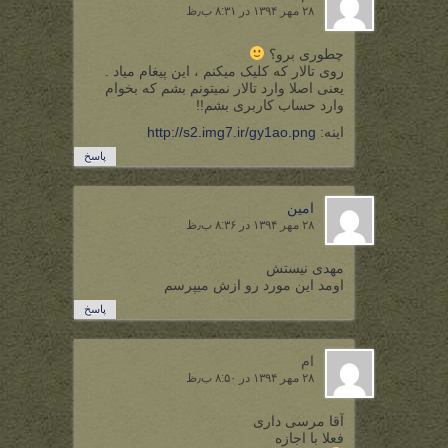
۲۸ مهر ۱۳۹۴ در ۸:۳۱ ب٫ظ
چطوری برو؟
روی تالار که کلیک میکنم ، این پیغام میاد .
یعنی اصلا وارد تالار نمیتونم بشم که بخوام
وارد حساب کاربری بشم!!
اینه:
http://s2.img7.ir/gy1ao.png
پاسخ
امین
۲۸ مهر ۱۳۹۴ در ۸:۳۶ ب٫ظ
مهدی نیستش
اومد این مورد رو ازش میپرسم
پاسخ
ام
۲۸ مهر ۱۳۹۴ در ۸:۵۰ ب٫ظ
آقا مرسی داری
فعلا با اجازه