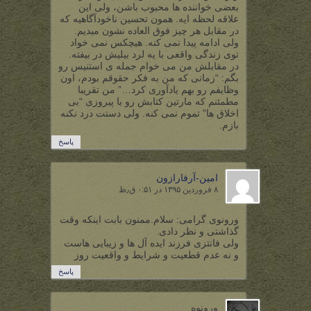
بعضی خواننده ها محبوب باشن، ولی این
علاقه لحظه ایه. همون تحسین ناخودآگاهیه که
در مقابل هر چیز فوق العاده نشون میدیم.
ولی ادامه پیدا نمی کنه. هیچکس نمی خواد
توی زندگی واقعی با یه لرد بیلیش در بیفته.
در مقابلش من می خوام جمله ی استنیس رو
بگم: “زمانی که من به فکر حقوقم بودم، اون
وظایفم رو بهم یادآوری کرد…” من تقریبا
مطمئنم که مارتین کتابش رو با پیروزی “بی
اخلاق ها” تموم نمی کنه. ولی دستت درد نکنه
بازم.
پاسخ
امین-آرفارازون
۸ فروردین ۱۳۹۵ در ۰:۵۱ ق٫ظ
ورونوی گرامی: سلام.ممنون بابت اینکه وقت
گذاشتی و نظر دادی.
ولی فانتزی فرزند ایده آل ها و زیبایی هاست
و نه عدم قطعیت و شرایط و واقعیت روز
پاسخ
ورونوه