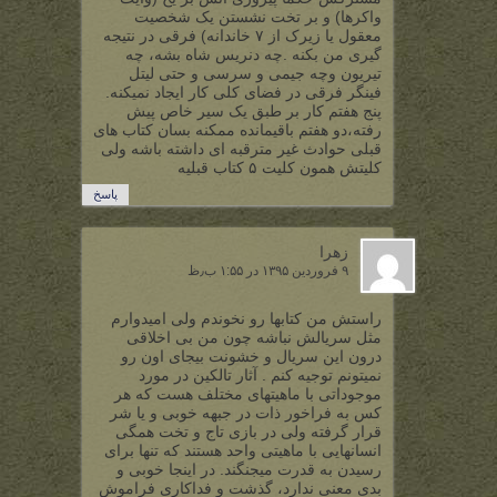
واکرها) و بر تخت نشستن یک شخصیت
معقول یا زیرک از ۷ خاندانه) فرقی در نتیجه
گیری من بکنه .چه دنریس شاه بشه، چه
تیریون وچه جیمی و سرسی و حتی لیتل
فینگر فرقی در فضای کلی کار ایجاد نمیکنه.
پنج هفتم کار بر طبق یک سیر خاص پیش
رفته،دو هفتم باقیمانده ممکنه بسان کتاب های
قبلی حوادث غیر مترقبه ای داشته باشه ولی
کلیتش همون کلیت ۵ کتاب قبلیه
پاسخ
زهرا
۹ فروردین ۱۳۹۵ در ۱:۵۵ ب٫ظ
راستش من کتابها رو نخوندم ولی امیدوارم
مثل سریالش نباشه چون من بی اخلاقی
درون این سریال و خشونت بیجای اون رو
نمیتونم توجیه کنم . آثار تالکین در مورد
موجوداتی با ماهیتهای مختلف هست که هر
کس به فراخور ذات در جبهه خوبی و یا شر
قرار گرفته ولی در بازی تاج و تخت همگی
انسانهایی با ماهیتی واحد هستند که تنها برای
رسیدن به قدرت میجنگند. در اینجا خوبی و
بدی معنی ندارد، گذشت و فداکاری فراموش