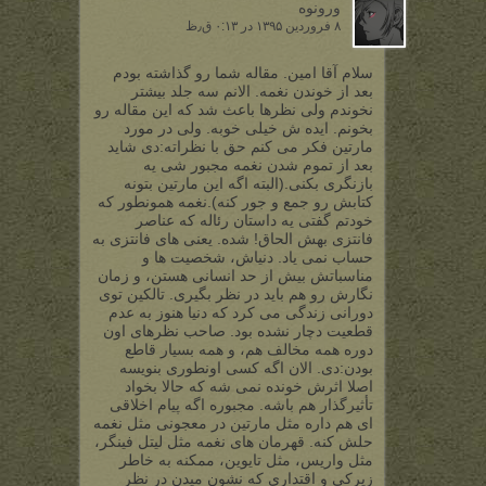
ورونوه
۸ فروردین ۱۳۹۵ در ۰:۱۳ ق٫ظ
سلام آقا امین. مقاله شما رو گذاشته بودم
بعد از خوندن نغمه. الانم سه جلد بیشتر
نخوندم ولی نظرها باعث شد که این مقاله رو
بخونم. ایده ش خیلی خوبه. ولی در مورد
مارتین فکر می کنم حق با نظراته:دی شاید
بعد از تموم شدن نغمه مجبور شی یه
بازنگری بکنی.(البته اگه این مارتین بتونه
کتابش رو جمع و جور کنه).نغمه همونطور که
خودتم گفتی یه داستان رئاله که عناصر
فانتزی بهش الحاق! شده. یعنی های فانتزی به
حساب نمی یاد. دنیاش، شخصیت ها و
مناسباتش بیش از حد انسانی هستن، و زمان
نگارش رو هم باید در نظر بگیری. تالکین توی
دورانی زندگی می کرد که دنیا هنوز به عدم
قطعیت دچار نشده بود. صاحب نظرهای اون
دوره همه مخالف هم، و همه بسیار قاطع
بودن:دی. الان اگه کسی اونطوری بنویسه
اصلا اثرش خونده نمی شه که حالا بخواد
تأثیرگذار هم باشه. مجبوره اگه پیام اخلاقی
ای هم داره مثل مارتین در معجونی مثل نغمه
حلش کنه. قهرمان های نغمه مثل لیتل فینگر،
مثل واریس، مثل تایوین، ممکنه به خاطر
زیرکی و اقتداری که نشون میدن در نظر