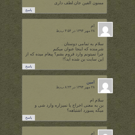
ممنون الفین جان.لطف داری
پاسخ
ام
۲۸ مهر ۱۳۹۴ در ۴:۵۴ ب٫ظ
سلام به تمامی دوستان .
شرمنده که اینجا عنوان میکنم
چرا نمیتونم وارد فروم بشم؟ پیغام میده که از
این سایت بن شده اید؟!
پاسخ
امین
۲۸ مهر ۱۳۹۴ در ۸:۲۳ ب٫ظ
سلام ام
بن به معنی اخراج یا نمیزاره وارد شی و
میگه پسورد اشتباهه؟
پاسخ
ام