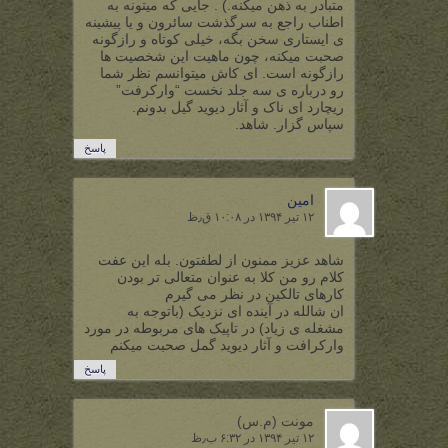
متبادر به ذهن میکنه.) . جایی که میتونه به
اطناب راجع به سرگذشت سائرون و یا پیشینه
ی ایستاری سخن بگه، خیلی کوتاه و رازگونه
صحبت میکنه، چون ماهیت این شخصیت ها
رازگونه است. ای کاش میتوانسم نظر شما
رو درباره ی سه جلد نخست “وارکرفت”
ریچارد ای ناک و آثار دیوید گیل بدونم.
سپاس گزار. شاهد.
پاسخ
امین
۱۲ تیر ۱۳۹۴ در ۱۰:۰۸ ق٫ظ
شاهد عزیز ممنون از لطفتون. بله این عفت
کلام رو من کلا به عنوان متعالی تر بودن
کارهای تالکین در نظر می گیرم
ان شالله در آینده ای نزدیک (باتوجه به
مشغله ی زیاد) در تاپیک های مربوطه در مورد
وارکرافت و آثار دیوید گمل صحبت میکنم
پاسخ
مونت (م.س)
۱۲ تیر ۱۳۹۴ در ۶:۳۲ ب٫ظ