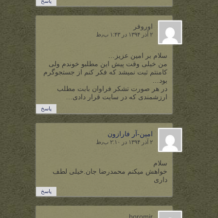
پاسخ
اوروفر
۲ آذر ۱۳۹۴ در ۱:۴۳ ب٫ظ
سلام بر امین عزیز…
من خیلی وقت پیش این مطلبو خوندم ولی
کامنتم ثبت نمیشد که فکر کنم از جستجوگرم
بود…
در هر صورت تشکر فراوان بابت مطلب
ارزشمندی که در سایت قرار دادی…
پاسخ
امین-آر فارازون
۲ آذر ۱۳۹۴ در ۲:۱۰ ب٫ظ
سلام
خواهش میکنم محمدرضا جان.خیلی لطف
داری
پاسخ
boromir