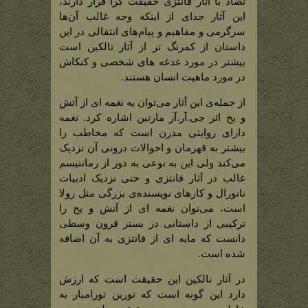
تضاد با آثار فانتزی حقیقت گرا قرار دارند،
این آثار جدای از اینکه وجه غالب آن‌ها
سرگرمی و مفاهیم و پیام‌های انتقالی در این
داستان از کمرنگ تر از آثار تالکین است
بیشتر در مورد غدغه های شخصی و کنکاش
در مورد ماهیت انسان هستند.
از جمله‌ی این آثار می‌توان به نغمه ای از آتش
و یخ اثر جی.آر.آر مارتین اشاره کرد. نغمه
دارای روایتی مدرن است که مخاطب را
بیشتر به قهرمان و احوالات درونی آن نزدیک
می‌کند ولی این به نوعی به دور از رمانتیسم
غالب در آثار فانتزی و حتی نزدیک ادبیات
ناتورال و کارهای نویسنده‌ی بزرگی مثل زولا
است، می‌توان نغمه ای از آتش و یخ را
ترکیبی از داستانی در بستر قرون وسطی
دانست که مایه ای از فانتزی به آن اضافه
شده است.
در آثار تالکین این حقیقت است که ارزش
دارد این گونه است که تورین تورامبار به