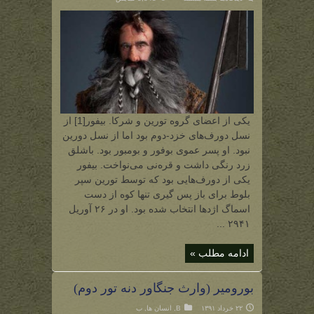
بیفور
(یکی
از
همراهان
تورین
سپربلوط
در
پویش
اره‌بور)
یکی از اعضای گروه تورین و شرکا. بیفور[1] از
نسل دورف‌های خزد-دوم بود اما از نسل دورین
نبود. او پسر عموی بوفور و بومبور بود. باشلق
زرد رنگی داشت و قره‌نی می‌نواخت. بیفور
یکی از دورف‌هایی بود که توسط تورین سپر
بلوط برای باز پس گیری تنها کوه از دست
اسماگ اژدها انتخاب شده بود. او در ۲۶ آوریل
۲۹۴۱ ...
ادامه مطلب »
بورومیر (وارث جنگاور دنه تور دوم)
۲۲ خرداد ۱۳۹۱
B
,
انسان ها
,
ب