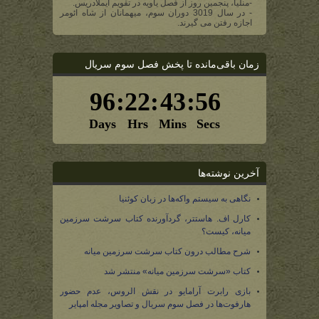
-منلیا، پنجمین روز از فصل یاویه در تقویم ایملادریس.
- در سال 3019 دوران سوم، میهمانان از شاه ائومر
اجازه رفتن می گیرند.
زمان باقی‌مانده تا پخش فصل سوم سریال
آخرین نوشته‌ها
نگاهی به سیستم واکه‌ها در زبان کوئنیا
کارل اف. هاستتر، گردآورنده کتاب سرشت سرزمین
میانه، کیست؟
شرح مطالب درون کتاب سرشت سرزمین میانه
کتاب «سرشت سرزمین میانه» منتشر شد
بازی رابرت آرامایو در نقش الروس، عدم حضور
هارفوت‌ها در فصل سوم سریال و تصاویر مجله امپایر