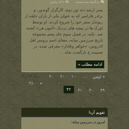
برای
دیدگاه‌ها
بسته هستند
971 نمایش
بورومیر
(وارث
پسر ارشد دنه تور دوم، کارگزار گوندور، و
جنگاور
دنه
برادر فارامیر که به عنوان یکی از یاران حلقه از
تور
دوم)
ریوندل سفر خود را شروع کردند. او توسط
اورک ها در بیشه های نزدیک «آمون هن» کشته
شد. نکته: در فصل سوم جلد پنجم مجموعه
تاریخ سرزمین میانه، معنای اسم برومیر اهل
لادروس، «جواهر وفادار» معرفی شده. در
ضمیمه ج بازگشت شاه ...
ادامه مطلب »
« اولین
...
۱۰
۲۰
۳۰
برگه ۴۲ از ۴۲
۳۸
«
۴۲
۴۱
۴۰
۳۹
تقویم آردا
امروز در سرزمین میانه: