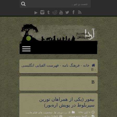
خانه
-
فرهنگ نامه
-
فهرست الفبایی انگلیسی
B
-
B
بیفور (یکی از همراهان تورین
سپربلوط در پویش اره‌بور)
۷ آبان ۱۳۹۱
B
,
ب
,
دورف ها
,
شخصیت های فیلم هابیت
برای
دیدگاه‌ها
بسته هستند
3,843 نمایش