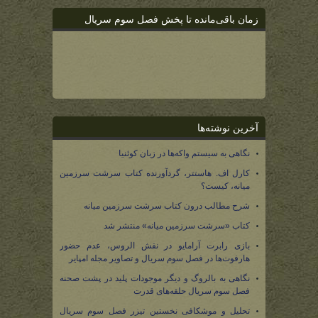
زمان باقی‌مانده تا پخش فصل سوم سریال
آخرین نوشته‌ها
نگاهی به سیستم واکه‌ها در زبان کوئنیا
کارل اف. هاستتر، گردآورنده کتاب سرشت سرزمین
میانه، کیست؟
شرح مطالب درون کتاب سرشت سرزمین میانه
کتاب «سرشت سرزمین میانه» منتشر شد
بازی رابرت آرامایو در نقش الروس، عدم حضور
هارفوت‌ها در فصل سوم سریال و تصاویر مجله امپایر
نگاهی به بالروگ و دیگر موجودات پلید در پشت صحنه
فصل سوم سریال حلقه‌های قدرت
تحلیل و موشکافی نخستین تیزر فصل سوم سریال