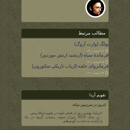
مطالب مرتبط
بولگ (وارث آزوگ)
۲۶ اسفند ۱۴۰۱
فرماندۀ سیاه (ارتشبد ارتش موردور)
۲۵ اسفند ۱۴۰۱
فرمانروای حلقه (ارباب تاریکی سائورون)
۲۳ اسفند ۱۴۰۱
تقویم آردا
امروز در سرزمین میانه:
-ایزیلیا، نهمین روز از فصل یاویه در تقویم ایملادریس.
- در سال 3019 دوران سوم، رسیدن گروه در راه
بازگشت به خانه به گودی‌هلم.