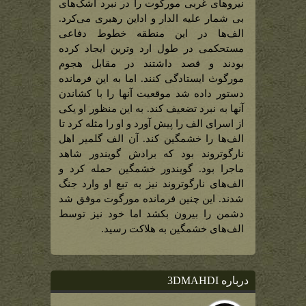
رهبران
نیروهای غربی مورگوت را در نبرد اشک‌های
اورک
ها
بی شمار علیه الدار و اداین رهبری می‌کرد.
در
نبرد
الف‌ها در این منطقه خطوط دفاعی
اشک‌های
بی
مستحکمی در طول ارد وترین ایجاد کرده
شمار)
بودند و قصد داشتند در مقابل هجوم
مورگوث ایستادگی کنند. اما به این فرمانده
دستور داده شد موقعیت آنها را با کشاندن
آنها به نبرد تضعیف کند. به این منظور او یکی
از اسرای الف را پیش آورد و او را مثله کرد تا
الف‌ها را خشمگین کند. آن الف گلمیر اهل
نارگوتروند بود که برادش گویندور شاهد
ماجرا بود. گویندور خشمگین حمله کرد و
الف‌های نارگوتروند نیز به تبع او وارد جنگ
شدند. این چنین فرمانده مورگوت موفق شد
دشمن را بیرون بکشد اما خود نیز توسط
الف‌های خشمگین به هلاکت رسید.
درباره 3DMAHDI