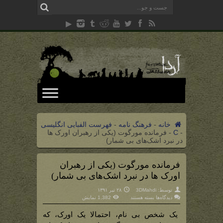
خانه
-
فرهنگ نامه
-
فهرست الفبایی انگلیسی
-
C
-
فرمانده مورگوت (یکی از رهبران اورک ها
در نبرد اشک‌های بی شمار)
فرمانده مورگوت (یکی از رهبران
اورک ها در نبرد اشک‌های بی شمار)
توسط:
3DMahdi
۲۸ تیر ۱۳۹۱
برای
دیدگاه‌ها
بسته هستند
1,382 نمایش
فرمانده
مورگوت
(یکی
یک شخص بی نام، احتمالا یک اورک، که
از