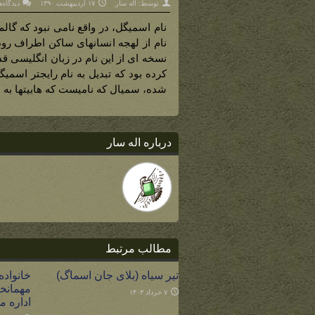
توسط:
اله سار
۱۷ اردیبهشت ۱۳۹۰
دیدگاه‌
نام اسمیگل، در واقع نامی نبود که گالم 
نام از لهجه انسانهای ساکن اطراف رود
کرده بود که تبدیل به نام رایجتر اسمیگ
شده، سمیال که نامیست که هابیتها به 
درباره اله سار
مطالب مرتبط
تیر سیاه (بلای جان اسماگ)
خانواده 
مهمانخا
۷ خرداد ۱۴۰۳
اداره م