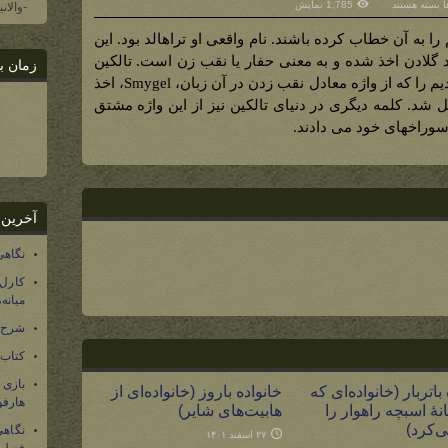
برای
ها
بسته هستند
1,785 نمایش
-والان
تراهالد
(نام
واقعی
را به آن خطاب کرده باشند. نام واقعی او تراهالد بود. این
اسمیگل)
 گلادن اخذ شده و به معنی حفار یا نقب زن است. تالکین
زمان ب
نسخه ای از این نام در زبان انگلیسی قدیم را که از واژه معادل نقب زدن در آن زبان، Smygel، اخذ
ل شد. کلمه دیگری در دنیای تالکین نیز از این واژه مشتق
سوراخهای خود می دادند.
آخرین 
نگاهی
کارل
میانه
شرح 
کتاب
بازی
باتربار (خانواده‌ای که
خانواده باروز (خانواده‌ای از
هارفو
نۀ اسبچه راهوار را
هابیت‌های شایر)
ی‌کرد)
نگاهی
۲۷ اسفند ۱۴۰۱