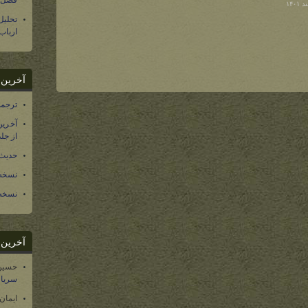
فصل س
تحلی
ارباب
آخرین د
ترجمه فارسی ۴۰ 
آخرین
از جلد ۱۲ تاریخ سرزمین
حدیث 
نسخه 
نسخه 
آخرین د
حسین
سریال
ایمان