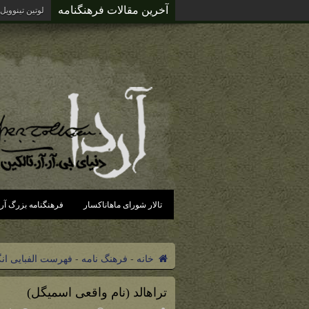
آخرین مقالات فرهنگنامه
لوتین تینوویل
تالار شورای ماهاناکسار
فرهنگنامه بزرگ آرد
خانه
-
فرهنگ نامه
-
فهرست الفبایی ان
تراهالد (نام واقعی اسمیگل)