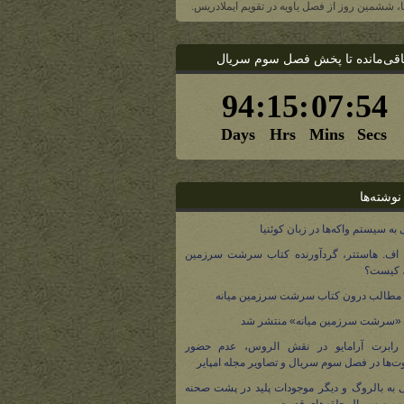
یا، ششمین روز از فصل یاویه در تقویم ایملادریس.
اقی‌مانده تا پخش فصل سوم سریال
نوشته‌ها
 به سیستم واکه‌ها در زبان کوئنیا
 اف. هاستتر، گردآورنده کتاب سرشت سرزمین
، کیست؟
مطالب درون کتاب سرشت سرزمین میانه
 «سرشت سرزمین میانه» منتشر شد
 رابرت آرامایو در نقش الروس، عدم حضور
ت‌ها در فصل سوم سریال و تصاویر مجله امپایر
 به بالروگ و دیگر موجودات پلید در پشت صحنه