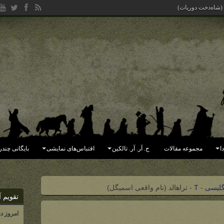
 (شاه‌دخت دوریات)
ا
مجموعه مقالات
ج. آر. آر. تالکین
اقتباس‌های نمایشی
بایگانی چندر
گلیسی
-
T
-
تراهالد (نام واقعی اسمیگل)
تقویم آ
امروز د