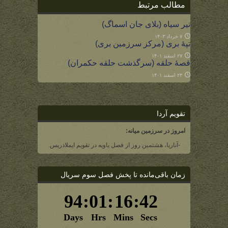
مطالب مرتبط
تیر سیاه (بلای جان اسماگ)
۷ خرداد ۱۴۰۳
تپۀ بری (مرکز سرزمین بری)
۲۷ اسفند ۱۴۰۱
قصۀ حلقه (سرگذشت حلقه حکمران)
۲۳ اسفند ۱۴۰۱
تقویم آردا
امروز در سرزمین میانه:
-آناریا، هشتمین روز از فصل یاویه در تقویم ایملادریس.
زمان باقی‌مانده تا پخش فصل سوم سریال