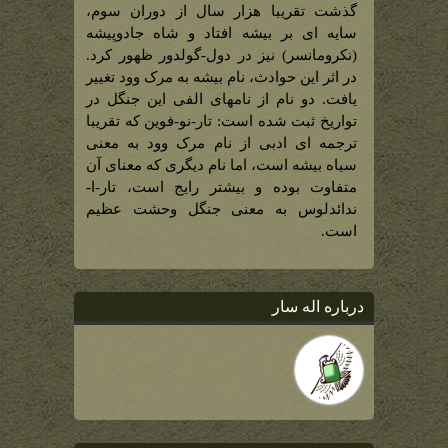
گذشت تقریبا هزار سال از دوران سوم،
سایه ای بر بیشه افتاد و شاه جادوپیشه
(نکرومانسر) نیز در دول-گولدور ظهور کرد.
در اثر این حوادث، نام بیشه به مرک وود تغییر
یافت. دو نام از نامهای الفی این جنگل در
تواریخ ثبت شده است: تار-نو-فوین که تقریبا
ترجمه ای ادبی از نام مرک وود به معنی
سیاه بیشه است، اما نام دیگری که معنای آن
متفاوت بوده و بیشتر رایج است، تار-ا-
ندائدلوس به معنی جنگل وحشت عظیم
است.
درباره اله سار