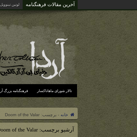
آخرین مقالات فرهنگنامه
لوتین تینوویل
تالار شورای ماهاناکسار
فرهنگنامه بزرگ آرد
خانه
-
برچسب:
Doom of the Valar
آرشیو برچسب:
oom of the Valar