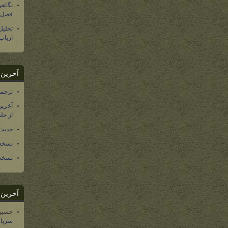
نگاهی
فصل س
تحلی
ارباب
آخرین د
ترجمه فارسی ۴۰ 
آخرین
از جلد ۱۲ تاریخ سرزمین
حدیث 
نسخه 
نسخه 
آخرین د
حسین
سریال