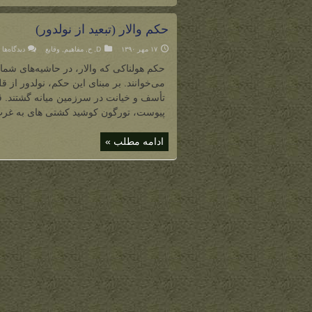
حکم والار (تبعید از نولدور)
۱۷ مهر ۱۳۹۰
D
,
ح
,
مفاهیم
,
وقایع
دیدگاه‌ها
حکم هولناکی که والار، در حاشیه‌های شمالی
می‌خوانند. بر مبنای این حکم، نولدور ا
تأسف و خیانت در سرزمین میانه گشتند. قر
پیوست، تورگون کوشید کشتی های به غرب 
ادامه مطلب »