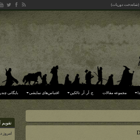
 (شاه‌دخت دوریات)
ا
مجموعه مقالات
ج. آر. آر. تالکین
اقتباس‌های نمایشی
بایگانی چندر
تقویم آ
D
امروز د