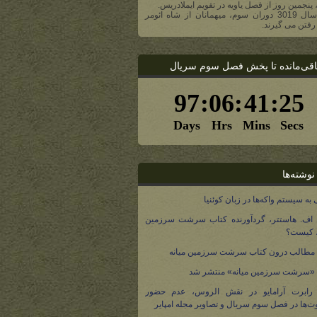
، پنجمین روز از فصل یاویه در تقویم ایملادریس.
- در سال 3019 دوران سوم، میهمانان از شاه ائومر
رفتن می گیرند.
اقی‌مانده تا پخش فصل سوم سریال
نوشته‌ها
 به سیستم واکه‌ها در زبان کوئنیا
 اف. هاستتر، گردآورنده کتاب سرشت سرزمین
، کیست؟
مطالب درون کتاب سرشت سرزمین میانه
 «سرشت سرزمین میانه» منتشر شد
 رابرت آرامایو در نقش الروس، عدم حضور
ت‌ها در فصل سوم سریال و تصاویر مجله امپایر