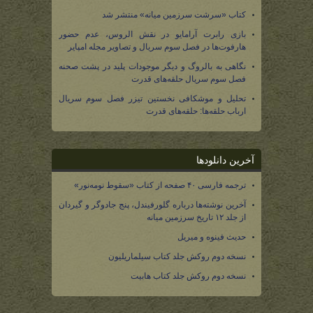
کتاب «سرشت سرزمین میانه» منتشر شد
بازی رابرت آرامایو در نقش الروس، عدم حضور
هارفوت‌ها در فصل سوم سریال و تصاویر مجله امپایر
نگاهی به بالروگ و دیگر موجودات پلید در پشت صحنه
فصل سوم سریال حلقه‌های قدرت
تحلیل و موشکافی نخستین تیزر فصل سوم سریال
ارباب حلقه‌ها: حلقه‌های قدرت
آخرین دانلودها
ترجمه فارسی ۴۰ صفحه از کتاب «سقوط نومه‌نور»
آخرین نوشته‌ها درباره گلورفیندل، پنج جادوگر و گیردان
از جلد ۱۲ تاریخ سرزمین میانه
حدیث فینوه و میریل
نسخه دوم روکش جلد کتاب سیلماریلیون
نسخه دوم روکش جلد کتاب هابیت