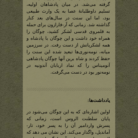
گرفته می‌شد. در میان پادشاهان اولیه،
تسلیم داوطلبانۀ عصا به یک وارث طبیعی
بود، اما این سنت در سال‌های بعد کنار
گذاشته شد. زمانی که آر-فارازون برای حمله
به قلمروی قدسی لشکر کشید، چوگان را
همراه خود داشت و این چوگان با پادشاه و
همه لشکریانش از دست رفت. در سرزمین
میانه، نومه‌نوری‌ها تبعید شده این سنت را
حفظ کردند و شاه برین آنها چوگان پادشاهی
آنومیناس را که نماد اربابان آندونیه در
نومه‌نور بود در دست می‌گرفت.
یادداشت‌ها:
اولین اشاره‌ای که به این چوگان ‌می‌شود در
پایان سلطنت الروس است، زمانی که
پسرش واردامیر آن را به پسر خود، تار-
آماندیل، واگذار می‌کند. این نشان می دهد که