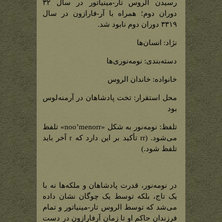
سلطنتی
رسیدن الروس تار-مینیاتور در سال ۳۲
نومه‌نور)
دوران دوم؛ همراه با آر-فارازون در سال
۳۳۱۹ دوران دوم نابود شد.
نژاد: انسان‌ها
دسته‌بندی: نومه‌نوری‌ها
خانواده: خاندان الروس
محل استقرار: تخت پادشاهان در آرمنه‌لوس
بود
تلفظ: نومه‌نور به شکل «noo’menorr» تلفظ
‌می‌شود. (rr تأکید بر این دارد که r آخر باید
تلفظ شود.)
در نومه‌نور، قدرت پادشاهان و ملکه‌ها نه با
یک تاج، بلکه توسط یک چوگان نشان داده
می‌شد که توسط الروس تار-مینیاتور و تمام
فرزندان حاکم او تا زمان آرفارازون در دست