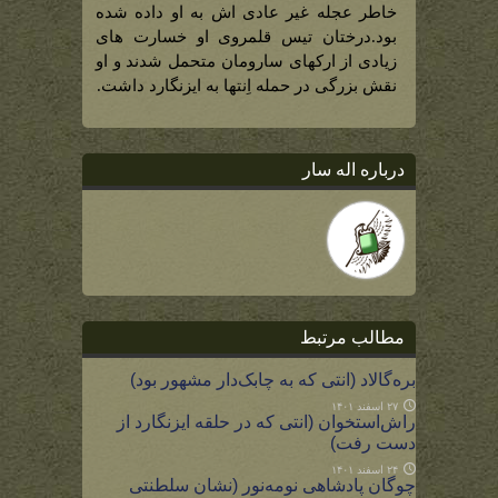
خاطر عجله غیر عادی اش به او داده شده
بود.درختان تیس قلمروی او خسارت های
زیادی از ارکهای سارومان متحمل شدند و او
نقش بزرگی در حمله اِنتها به ایزنگارد داشت.
درباره اله سار
مطالب مرتبط
بره‌گالاد (انتی که به چابک‌دار مشهور بود)
۲۷ اسفند ۱۴۰۱
راش‌استخوان (انتی که در حلقه ایزنگارد از
دست رفت)
۲۴ اسفند ۱۴۰۱
چوگان پادشاهی نومه‌نور (نشان سلطنتی