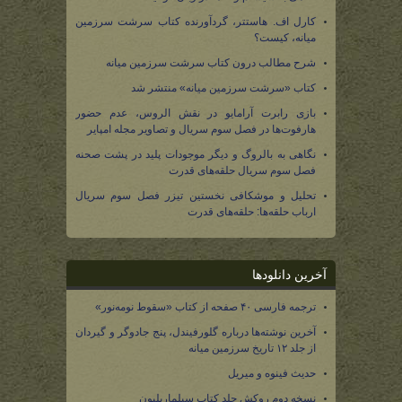
کارل اف. هاستتر، گردآورنده کتاب سرشت سرزمین
میانه، کیست؟
شرح مطالب درون کتاب سرشت سرزمین میانه
کتاب «سرشت سرزمین میانه» منتشر شد
بازی رابرت آرامایو در نقش الروس، عدم حضور
هارفوت‌ها در فصل سوم سریال و تصاویر مجله امپایر
نگاهی به بالروگ و دیگر موجودات پلید در پشت صحنه
فصل سوم سریال حلقه‌های قدرت
تحلیل و موشکافی نخستین تیزر فصل سوم سریال
ارباب حلقه‌ها: حلقه‌های قدرت
آخرین دانلودها
ترجمه فارسی ۴۰ صفحه از کتاب «سقوط نومه‌نور»
آخرین نوشته‌ها درباره گلورفیندل، پنج جادوگر و گیردان
از جلد ۱۲ تاریخ سرزمین میانه
حدیث فینوه و میریل
نسخه دوم روکش جلد کتاب سیلماریلیون