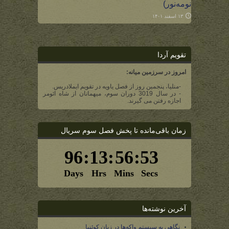
نومه‌نور)
۱۳ اسفند ۱۴۰۱
تقویم آردا
امروز در سرزمین میانه:
-منلیا، پنجمین روز از فصل یاویه در تقویم ایملادریس.
- در سال 3019 دوران سوم، میهمانان از شاه ائومر
اجازه رفتن می گیرند.
زمان باقی‌مانده تا پخش فصل سوم سریال
آخرین نوشته‌ها
نگاهی به سیستم واکه‌ها در زبان کوئنیا