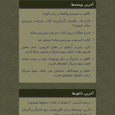
آخرین نوشته‌ها
نگاهی به سیستم واکه‌ها در زبان کوئنیا
کارل اف. هاستتر، گردآورنده کتاب سرشت سرزمین
میانه، کیست؟
شرح مطالب درون کتاب سرشت سرزمین میانه
کتاب «سرشت سرزمین میانه» منتشر شد
بازی رابرت آرامایو در نقش الروس، عدم حضور
هارفوت‌ها در فصل سوم سریال و تصاویر مجله امپایر
نگاهی به بالروگ و دیگر موجودات پلید در پشت صحنه
فصل سوم سریال حلقه‌های قدرت
تحلیل و موشکافی نخستین تیزر فصل سوم سریال
ارباب حلقه‌ها: حلقه‌های قدرت
آخرین دانلودها
ترجمه فارسی ۴۰ صفحه از کتاب «سقوط نومه‌نور»
آخرین نوشته‌ها درباره گلورفیندل، پنج جادوگر و گیردان
از جلد ۱۲ تاریخ سرزمین میانه