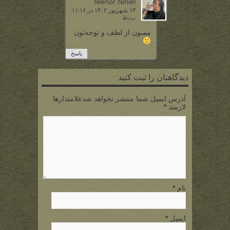
Nienor Niniel
۱۳ شهریور ۱۴۰۲ در ۱۱:۱۶
ب٫ظ
ممنون از لطف و توجه‌تون
پاسخ
دیدگاهتان را ثبت کنید
آدرس ایمیل شما منتشر نخواهد شدعلامتدارها
لازمند
*
نام
*
ایمیل
*