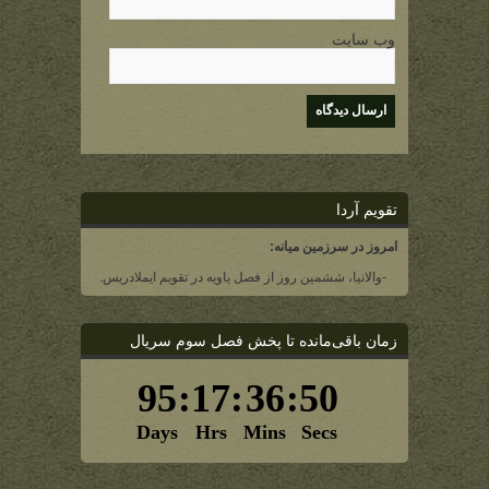
وب سایت
تقویم آردا
امروز در سرزمین میانه:
-والانیا، ششمین روز از فصل یاویه در تقویم ایملادریس.
زمان باقی‌مانده تا پخش فصل سوم سریال