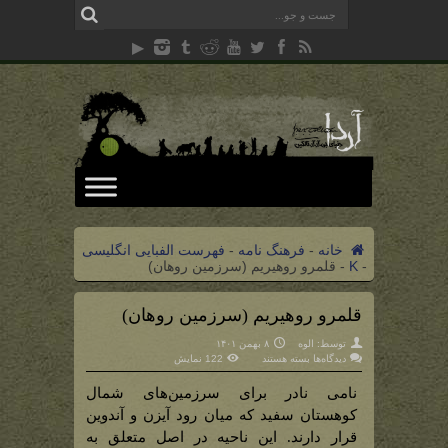
خانه
-
فرهنگ نامه
-
فهرست الفبایی انگلیسی
-
K
-
قلمرو روهیریم (سرزمین روهان)
قلمرو روهیریم (سرزمین روهان)
توسط:
الوه
۸ بهمن ۱۴۰۱
برای
دیدگاه‌ها
بسته هستند
122 نمایش
قلمرو
روهیریم
(سرزمین
نامی نادر برای سرزمین‌های شمال
روهان)
کوهستان سفید که میان رود آیزن و آندوین
قرار دارند. این ناحیه در اصل متعلق به