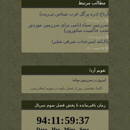
مطالب مرتبط
آرناخ (دره پرگل غرب میناس تی‌ریت)
۱۱ خرداد ۱۴۰۳
سرزمین سیاه (نامی برای سرزمین موردور
تحت حاکمیت سائورون)
۷ خرداد ۱۴۰۳
باک‌لند (سرحدات شرقی شایر)
۲۷ اسفند ۱۴۰۱
تقویم آردا
امروز در سرزمین میانه:
-النیا، هفتمین روز از فصل یاویه در تقویم ایملادریس.
زمان باقی‌مانده تا پخش فصل سوم سریال