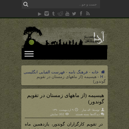
خانه
-
فرهنگ نامه
-
فهرست الفبایی انگلیسی
-
H
-
هیسیمه (از ماههای زمستان در تقویم
گوندور)
هیسیمه (از ماههای زمستان در تقویم
گوندور)
توسط:
اله سار
۹ اردیبهشت ۱۳۹۰
برای
دیدگاه‌ها
بسته هستند
302 نمایش
هیسیمه
(از
ماههای
در تقویم کارگزاران گوندور، یازدهمین ماه
زمستان