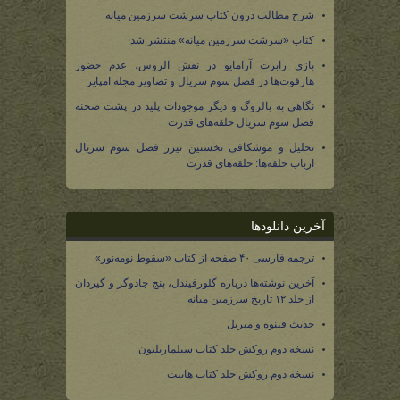
شرح مطالب درون کتاب سرشت سرزمین میانه
کتاب «سرشت سرزمین میانه» منتشر شد
بازی رابرت آرامایو در نقش الروس، عدم حضور
هارفوت‌ها در فصل سوم سریال و تصاویر مجله امپایر
نگاهی به بالروگ و دیگر موجودات پلید در پشت صحنه
فصل سوم سریال حلقه‌های قدرت
تحلیل و موشکافی نخستین تیزر فصل سوم سریال
ارباب حلقه‌ها: حلقه‌های قدرت
آخرین دانلودها
ترجمه فارسی ۴۰ صفحه از کتاب «سقوط نومه‌نور»
آخرین نوشته‌ها درباره گلورفیندل، پنج جادوگر و گیردان
از جلد ۱۲ تاریخ سرزمین میانه
حدیث فینوه و میریل
نسخه دوم روکش جلد کتاب سیلماریلیون
نسخه دوم روکش جلد کتاب هابیت