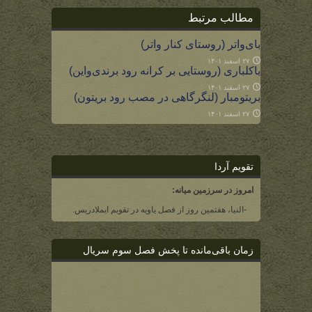
مطالب مرتبط
بای‌واتر (روستای کنار واتر)
۲۷ اسفند ۱۴۰۱
باکلباری (روستایی بر کرانه رود برندی‌واین)
۲۷ اسفند ۱۴۰۱
بریتومبار (لنگرگاهی در مصب رود بریتون)
۲۷ اسفند ۱۴۰۱
تقویم آردا
امروز در سرزمین میانه:
-النیا، هفتمین روز از فصل یاویه در تقویم ایملادریس.
زمان باقی‌مانده تا پخش فصل سوم سریال