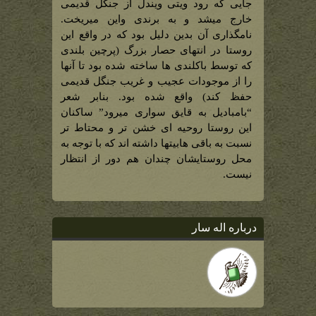
بر
جایی که رود ویتی ویندل از جنگل قدیمی
انتهای
حصار
خارج میشد و به برندی واین میریخت.
بزرگ)
نامگذاری آن بدین دلیل بود که در واقع این
روستا در انتهای حصار بزرگ (پرچین بلندی
که توسط باکلندی ها ساخته شده بود تا آنها
را از موجودات عجیب و غریب جنگل قدیمی
حفظ کند) واقع شده بود. بنابر شعر
“بامبادیل به قایق سواری میرود” ساکنان
این روستا روحیه ای خشن تر و محتاط تر
نسبت به باقی هابیتها داشته اند که با توجه به
محل روستایشان چندان هم دور از انتظار
نیست.
درباره اله سار