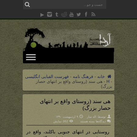
خانه
-
فرهنگ نامه
-
فهرست الفبایی انگلیسی
-
H
-
هی سند (روستای واقع بر انتهای حصار
بزرگ)
هی سند (روستای واقع بر انتهای
حصار بزرگ)
توسط:
اله سار
۹ اردیبهشت ۱۳۹۰
برای
دیدگاه‌ها
بسته هستند
362 نمایش
هی
سند
(روستای
روستایی در انتهای جنوبی باکلند، واقع در
واقع