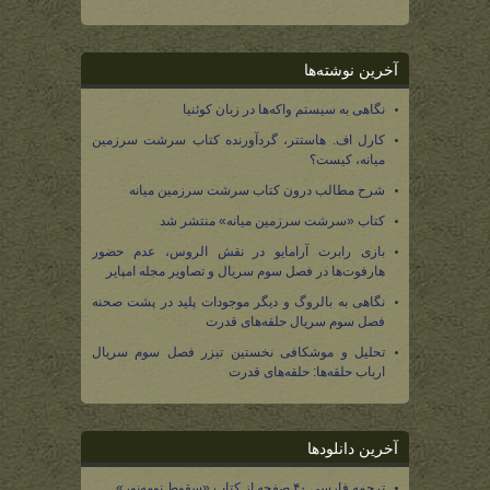
آخرین نوشته‌ها
نگاهی به سیستم واکه‌ها در زبان کوئنیا
کارل اف. هاستتر، گردآورنده کتاب سرشت سرزمین
میانه، کیست؟
شرح مطالب درون کتاب سرشت سرزمین میانه
کتاب «سرشت سرزمین میانه» منتشر شد
بازی رابرت آرامایو در نقش الروس، عدم حضور
هارفوت‌ها در فصل سوم سریال و تصاویر مجله امپایر
نگاهی به بالروگ و دیگر موجودات پلید در پشت صحنه
فصل سوم سریال حلقه‌های قدرت
تحلیل و موشکافی نخستین تیزر فصل سوم سریال
ارباب حلقه‌ها: حلقه‌های قدرت
آخرین دانلودها
ترجمه فارسی ۴۰ صفحه از کتاب «سقوط نومه‌نور»