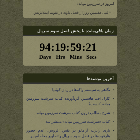
امروز در سرزمین میانه:
-النیا، هفتمین روز از فصل یاویه در تقویم ایملادریس.
زمان باقی‌مانده تا پخش فصل سوم سریال
آخرین نوشته‌ها
نگاهی به سیستم واکه‌ها در زبان کوئنیا
کارل اف. هاستتر، گردآورنده کتاب سرشت سرزمین
میانه، کیست؟
شرح مطالب درون کتاب سرشت سرزمین میانه
کتاب «سرشت سرزمین میانه» منتشر شد
بازی رابرت آرامایو در نقش الروس، عدم حضور
هارفوت‌ها در فصل سوم سریال و تصاویر مجله امپایر