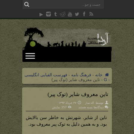
خانه
-
فرهنگ نامه
-
فهرست الفبایی انگلیسی
-
G
-
تاین معروف شایر (توک پیر)
تاین معروف شایر (توک پیر)
توسط:
اله سار
۲۷ خرداد ۱۳۹۲
برای
دیدگاه‌ها
بسته هستند
357 نمایش
تاین
معروف
شایر
تاین از شایر. شهرتش به خاطر سن بالایش
(توک
پیر)
بود. و به همین دلیل به توک پیر معروف بود.