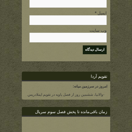
ایمیل
*
وب سایت
تقویم آردا
امروز در سرزمین میانه:
-والانیا، ششمین روز از فصل یاویه در تقویم ایملادریس.
زمان باقی‌مانده تا پخش فصل سوم سریال