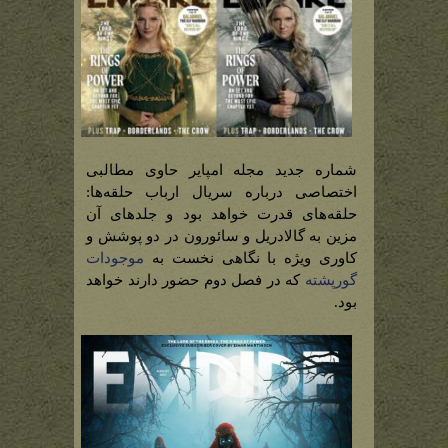
شماره جدید مجله امپایر حاوی مطالبی
اختصاصی درباره سریال ارباب حلقه‌ها:
حلقه‌های قدرت خواهد بود و جلدهای آن
مزین به گالادریل و سائورون در دو پوشش و
کاوری ویژه با نگاهی نخست به
موجودات
گورپشته
که در فصل دوم حضور دارند خواهد
بود.