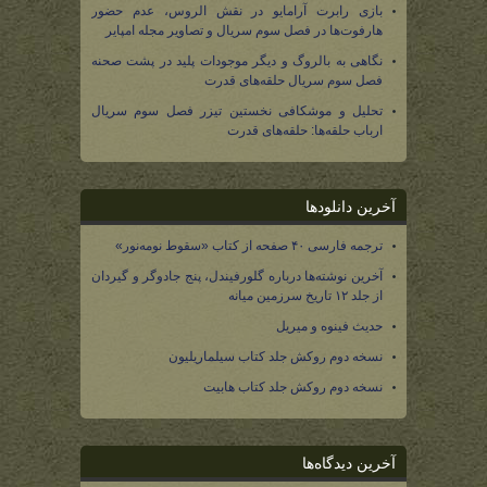
بازی رابرت آرامایو در نقش الروس، عدم حضور
هارفوت‌ها در فصل سوم سریال و تصاویر مجله امپایر
نگاهی به بالروگ و دیگر موجودات پلید در پشت صحنه
فصل سوم سریال حلقه‌های قدرت
تحلیل و موشکافی نخستین تیزر فصل سوم سریال
ارباب حلقه‌ها: حلقه‌های قدرت
آخرین دانلودها
ترجمه فارسی ۴۰ صفحه از کتاب «سقوط نومه‌نور»
آخرین نوشته‌ها درباره گلورفیندل، پنج جادوگر و گیردان
از جلد ۱۲ تاریخ سرزمین میانه
حدیث فینوه و میریل
نسخه دوم روکش جلد کتاب سیلماریلیون
نسخه دوم روکش جلد کتاب هابیت
آخرین دیدگاه‌ها