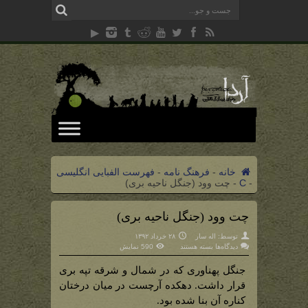
خانه
-
فرهنگ نامه
-
فهرست الفبایی انگلیسی
-
C
-
چت وود (جنگل ناحیه بری)
چت وود (جنگل ناحیه بری)
توسط:
اله سار
۲۸ خرداد ۱۳۹۲
برای
دیدگاه‌ها
بسته هستند
590 نمایش
چت
وود
(جنگل
جنگل پهناوری که در شمال و شرقه تپه بری
ناحیه
بری)
قرار داشت. دهکده آرچست در میان درختان
کناره آن بنا شده بود.