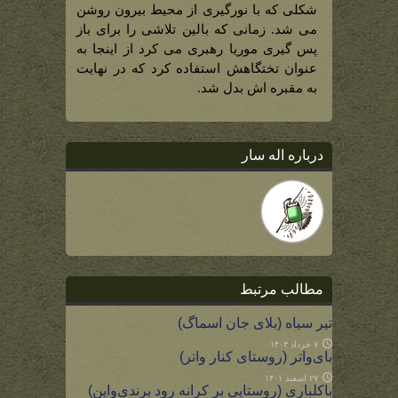
–
شکلی که با نورگیری از محیط بیرون روشن
دوم)
می شد. زمانی که بالین تلاشی را برای باز
پس گیری موریا رهبری می کرد از اینجا به
عنوان تختگاهش استفاده کرد که در نهایت
به مقبره اش بدل شد.
درباره اله سار
مطالب مرتبط
تیر سیاه (بلای جان اسماگ)
۷ خرداد ۱۴۰۳
بای‌واتر (روستای کنار واتر)
۲۷ اسفند ۱۴۰۱
باکلباری (روستایی بر کرانه رود برندی‌واین)