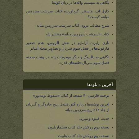
نگاهی به سیستم واکه‌ها در زبان کوئنیا
کارل اف. هاستتر، گردآورنده کتاب سرشت سرزمین
میانه، کیست؟
شرح مطالب درون کتاب سرشت سرزمین میانه
کتاب «سرشت سرزمین میانه» منتشر شد
بازی رابرت آرامایو در نقش الروس، عدم حضور
هارفوت‌ها در فصل سوم سریال و تصاویر مجله امپایر
نگاهی به بالروگ و دیگر موجودات پلید در پشت صحنه
فصل سوم سریال حلقه‌های قدرت
آخرین دانلودها
ترجمه فارسی ۴۰ صفحه از کتاب «سقوط نومه‌نور»
آخرین نوشته‌ها درباره گلورفیندل، پنج جادوگر و گیردان
از جلد ۱۲ تاریخ سرزمین میانه
حدیث فینوه و میریل
نسخه دوم روکش جلد کتاب سیلماریلیون
نسخه دوم روکش جلد کتاب هابیت