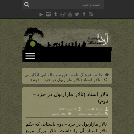
خانه
-
فرهنگ نامه
-
فهرست الفبایی انگلیسی
-
C
-
تالار اسناد (تالار مازاربول در خزد – دوم)
تالار اسناد (تالار مازاربول در خزد –
دوم)
توسط:
اله سار
۲۸ خرداد ۱۳۹۲
برای
دیدگاه‌ها
بسته هستند
457 نمایش
تالار
اسناد
(تالار
تالار مازاربول در خزد – دوم باستانی که حکم
مازاربول
در
تالار اسناد آن را داشت. تالار بزرگ مربع
خزد