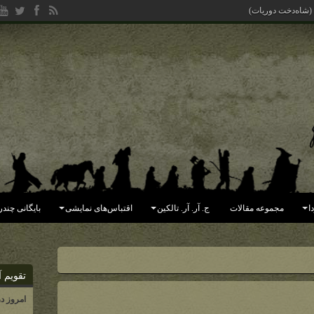
ا
مجموعه مقالات
ج. آر. آر. تالکین
اقتباس‌های نمایشی
بایگانی چندر
تقویم آ
امروز د