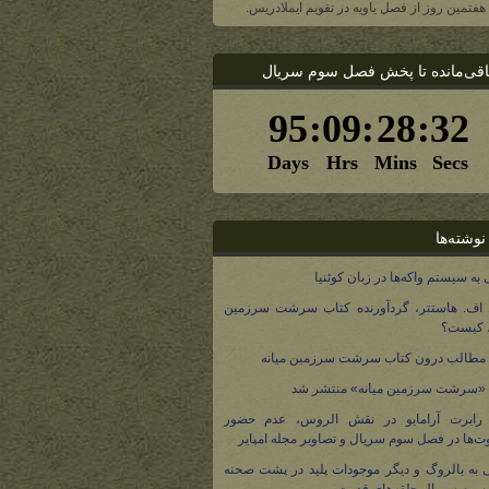
، هفتمین روز از فصل یاویه در تقویم ایملادریس.
اقی‌مانده تا پخش فصل سوم سریال
نوشته‌ها
 به سیستم واکه‌ها در زبان کوئنیا
 اف. هاستتر، گردآورنده کتاب سرشت سرزمین
، کیست؟
مطالب درون کتاب سرشت سرزمین میانه
 «سرشت سرزمین میانه» منتشر شد
 رابرت آرامایو در نقش الروس، عدم حضور
ت‌ها در فصل سوم سریال و تصاویر مجله امپایر
 به بالروگ و دیگر موجودات پلید در پشت صحنه