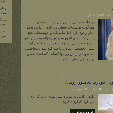
سوم س
ایمان
سوم س
766 نمایش
تورین
در جلد دهم تاریخ سرزمین میانه: حلقه‌ی
سوم س
مورگوت توضیحات بسیاری درباره‌ی آداب زندگی
توحید
الدار وجود دارد. اما متأسفانه و خوشبختانه هیچ
سریال
یک از کتاب‌های تاریخ سرزمین میانه به هیچ زبانی
از جمله فارسی ترجمه نشده‌اند، زیرا متن آنها
بسیار تخصصی است و باعث گیج شدن مخاطبین
می‌شود؛ و از این رو تنها کسانی که قصد تحقیق
در زمینه‌ی دنیای تالکین ...
نی تئودرد، شاهپور روهان
تخصصی
نظرات
1,369 نمایش
نگاهی کامل به تئودرد پسر تئودن و مرگ او در
نبرد اول گدارهای ایزن
ادامه مطلب »