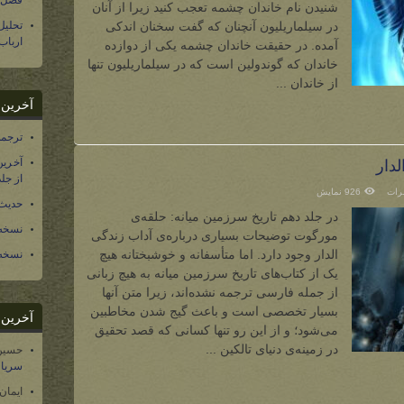
فصل س
شنیدن نام خاندان چشمه تعجب کنید زیرا از آنان
در سیلماریلیون آنچنان که گفت سخنان اندکی
تحلی
ارباب
آمده. در حقیقت خاندان چشمه یکی از دوازده
خاندان که گوندولین است که در سیلماریلیون تنها
از خاندان ...
آخرین د
ترجمه فارسی ۴۰ 
آخرین
لدار
از جلد ۱۲ تاریخ سرزمین
رات
926 نمایش
حدیث 
در جلد دهم تاریخ سرزمین میانه: حلقه‌ی
نسخه 
مورگوت توضیحات بسیاری درباره‌ی آداب زندگی
الدار وجود دارد. اما متأسفانه و خوشبختانه هیچ
نسخه 
یک از کتاب‌های تاریخ سرزمین میانه به هیچ زبانی
از جمله فارسی ترجمه نشده‌اند، زیرا متن آنها
بسیار تخصصی است و باعث گیج شدن مخاطبین
آخرین د
می‌شود؛ و از این رو تنها کسانی که قصد تحقیق
در زمینه‌ی دنیای تالکین ...
حسین
سریال
ایمان