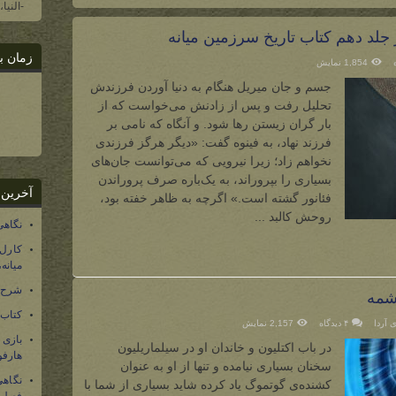
-النیا
 جلد دهم کتاب تاریخ سرزمین میانه
زمان ب
1,854 نمایش
جسم و جان میریل هنگام به دنیا آوردن فرزندش
تحلیل رفت و پس از زادنش می‌خواست که از
بار گران زیستن رها شود. و آنگاه که نامی بر
فرزند نهاد، به فینوه گفت: «دیگر هرگز فرزندی
نخواهم زاد؛ زیرا نیرویی که می‌توانست جان‌های
بسیاری را بپروراند، به یک‌باره صرف پروراندن
آخرین 
فئانور گشته است.» اگرچه به ظاهر خفته بود،
روحش کالبد ...
نگاهی
کارل
میانه
شرح 
چشمه
کتاب
ی آردا
۴ دیدگاه
2,157 نمایش
بازی
در باب اکتلیون و خاندان او در سیلماریلیون
هارفو
سخنان بسیاری نیامده و تنها از او به عنوان
نگاهی
کشنده‌ی گوتموگ یاد کرده شاید بسیاری از شما با