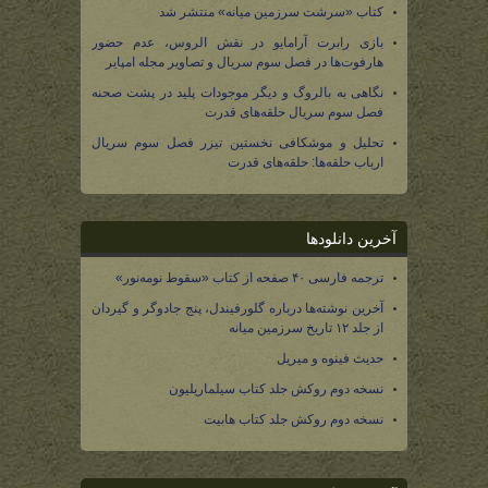
کتاب «سرشت سرزمین میانه» منتشر شد
بازی رابرت آرامایو در نقش الروس، عدم حضور
هارفوت‌ها در فصل سوم سریال و تصاویر مجله امپایر
نگاهی به بالروگ و دیگر موجودات پلید در پشت صحنه
فصل سوم سریال حلقه‌های قدرت
تحلیل و موشکافی نخستین تیزر فصل سوم سریال
ارباب حلقه‌ها: حلقه‌های قدرت
آخرین دانلودها
ترجمه فارسی ۴۰ صفحه از کتاب «سقوط نومه‌نور»
آخرین نوشته‌ها درباره گلورفیندل، پنج جادوگر و گیردان
از جلد ۱۲ تاریخ سرزمین میانه
حدیث فینوه و میریل
نسخه دوم روکش جلد کتاب سیلماریلیون
نسخه دوم روکش جلد کتاب هابیت