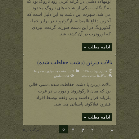
تومهالاد دشتی در کرانه غربی رود ناروگ بود که
در
شمال
به گینگلیت، یکی از شاخه های ناروگ محدود
نارگوتروند)
می شد. شهرت این دشت به این دلیل است که
آخرین دفاع ناامیدانه نارگوتروند در برابر حمله
گلاورونگ در این دشت صورت گرفت، نبردی
که اورودرت در آن کشته شد.
ادامه مطلب »
تالات دیرنن (دشت حفاظت شده)
۱۷ اردیبهشت ۱۳۹۰
T
,
ت
,
دشت ها، میادین، صحراها
برای
دیدگاه‌ها
بسته هستند
334 نمایش
تالات
دیرنن
تالات دیرنن یا دشت حفاظت شده دشتی خالی
(دشت
حفاظت
بود که میان نارگوتروند و دوریات در غرب
شده)
بلریاند قرار داشته و بی وقفه توسط افراد
فینرود فیلاگوند پاسبانی می شد.
ادامه مطلب »
۵
۴
۳
۲
۱
«
برگه ۵ از ۵