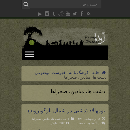
خانه
-
فرهنگ نامه
-
فهرست موضوعی
-
دشت ها، میادین، صحراها
دشت ها، میادین، صحراها
تومهالاد (دشتی در شمال نارگوتروند)
۱۷ اردیبهشت ۱۳۹۰
T
,
ت
,
دشت ها، میادین، صحراها
برای
دیدگاه‌ها
بسته هستند
307 نمایش
تومهالاد
(دشتی