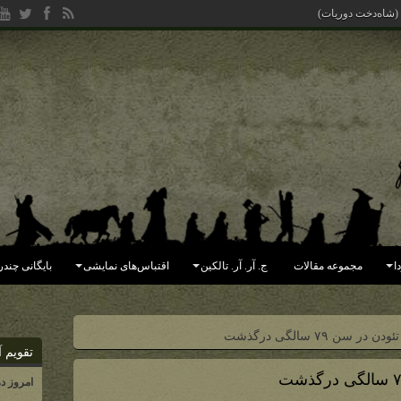
ا
مجموعه مقالات
ج. آر. آر. تالکین
اقتباس‌های نمایشی
بایگانی چندر
ر سن ۷۹ سالگی درگذشت
تقویم آ
امروز د