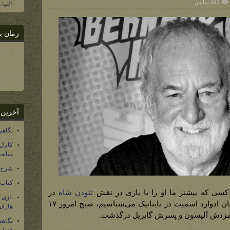
382 نمایش
-النیا
زمان ب
آخرین 
نگاهی
کارل
میانه
شرح 
کتاب
کسی که بیشتر ما او را با بازی در نقش
تئودن شاه
در
بازی
سه‌گانه سینمایی ارباب حلقه‌ها یا کاپیتان ادوارد اسمیت در تایتانیک می‌شناسیم، صبح امروز ۱۷
هارفو
نگاهی