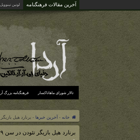
آخرین مقالات فرهنگنامه
آردای گزن
تالار شورای ماهاناکسار
فرهنگنامه بزرگ آرد
خانه
-
آخرین خبرها
-
برنارد هیل بازیگر تئودن د
برنارد هیل بازیگر تئودن در سن ۷۹ سالگی درگذشت