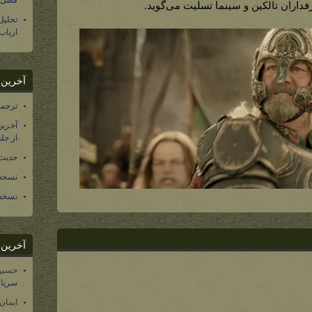
فصل س
رفداران تالکین و سینما تسلیت می‌گوید.
تحلی
ارباب
آخرین د
ترجمه فارسی ۴۰ 
آخرین
از جلد ۱۲ تاریخ سرزمین
حدیث 
نسخه 
نسخه 
آخرین د
حسین
سریال
ایمان