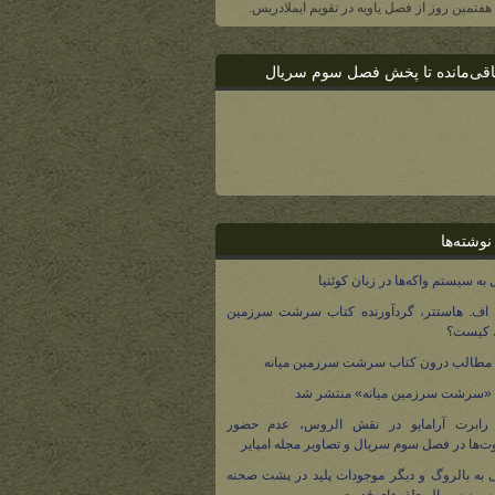
، هفتمین روز از فصل یاویه در تقویم ایملادریس.
اقی‌مانده تا پخش فصل سوم سریال
نوشته‌ها
 به سیستم واکه‌ها در زبان کوئنیا
 اف. هاستتر، گردآورنده کتاب سرشت سرزمین
، کیست؟
مطالب درون کتاب سرشت سرزمین میانه
 «سرشت سرزمین میانه» منتشر شد
 رابرت آرامایو در نقش الروس، عدم حضور
ت‌ها در فصل سوم سریال و تصاویر مجله امپایر
 به بالروگ و دیگر موجودات پلید در پشت صحنه