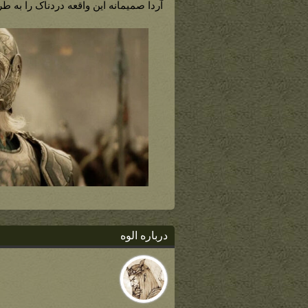
آردا صمیمانه این واقعه دردناک را به ط
درباره الوه