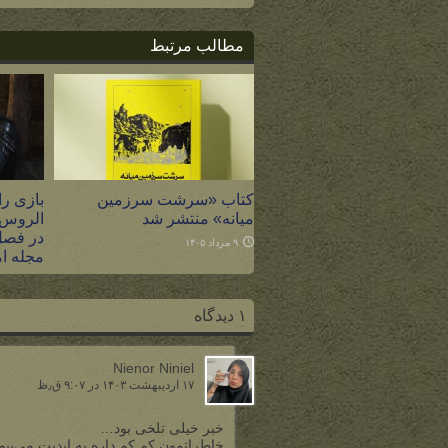
مطالب مرتبط
کتاب «سرشت سرزمین
بازی را
میانه» منتشر شد
الروس،
در فصل
۹ مرداد ۱۴۰۵
مجله ام
۸ مرداد ۱۴۰۵
۱ دیدگاه
Nienor Niniel
۱۷ اردیبهشت ۱۴۰۳ در ۹:۰۷ ق٫ظ
خبر خیلی تلخی بود…
خاطراتمون کم کم داره به ابدیت می‌پیو