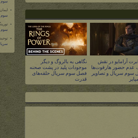
سوم س
ایمان
سوم س
تورین
سوم س
توحید
سریال
برت آرامایو در نقش
نگاهی به بالروگ و دیگر
 عدم حضور هارفوت‌ها
موجودات پلید در پشت صحنه
 سوم سریال و تصاویر
فصل سوم سریال حلقه‌های
پایر
قدرت
۵ مرداد ۱۴۰۵
نده