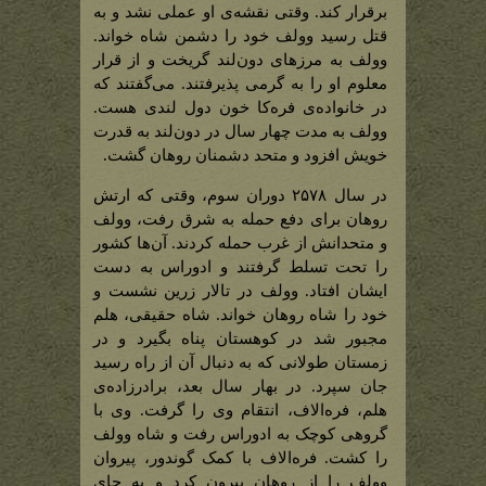
برقرار کند. وقتی نقشه‌ی او عملی نشد و به
قتل رسید وولف خود را دشمن شاه خواند.
وولف به مرزهای دون‌لند گریخت و از قرار
معلوم او را به گرمی پذیرفتند. می‌گفتند که
در خانواده‌ی فره‌کا خون دول لندی هست.
وولف به مدت چهار سال در دون‌لند به قدرت
خویش افزود و متحد دشمنان روهان گشت.
در سال ۲۵۷۸ دوران سوم، وقتی که ارتش
روهان برای دفع حمله به شرق رفت، وولف
و متحدانش از غرب حمله کردند. آن‌ها کشور
را تحت تسلط گرفتند و ادوراس به دست
ایشان افتاد. وولف در تالار زرین نشست و
خود را شاه روهان خواند. شاه حقیقی، هلم
مجبور شد در کوهستان پناه بگیرد و در
زمستان طولانی که به دنبال آن از راه رسید
جان سپرد. در بهار سال بعد، برادرزاده‌ی
هلم، فره‌الاف، انتقام وی را گرفت. وی با
گروهی کوچک به ادوراس رفت و شاه وولف
را کشت. فره‌الاف با کمک گوندور، پیروان
وولف را از روهان بیرون کرد و به جای