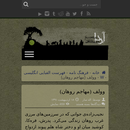
خانه
-
فرهنگ نامه
-
فهرست الفبایی انگلیسی
-
W
-
وولف (مهاجم روهان)
وولف (مهاجم روهان)
توسط:
اله سار
۱۸ اردیبهشت ۱۳۹۱
برای
دیدگاه‌ها
بسته هستند
469 نمایش
وولف
(مهاجم
روهان)
نجیب‌زاده‌ی جوانی که در سرزمین‌های مرزی
غرب روهان زندگی می‌کرد. پدرش، فره‌کا،
کوشید میان او و دختر شاه هلم پیوند ازدواج