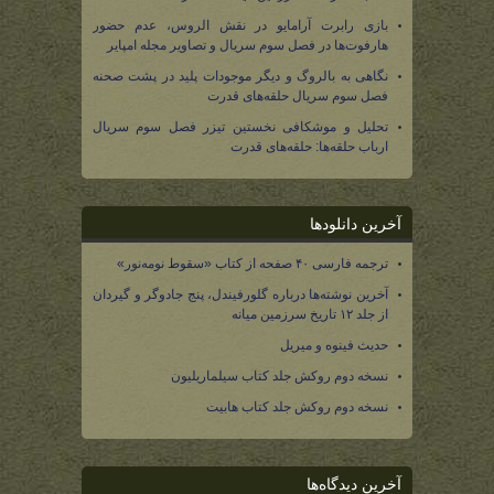
بازی رابرت آرامایو در نقش الروس، عدم حضور
هارفوت‌ها در فصل سوم سریال و تصاویر مجله امپایر
نگاهی به بالروگ و دیگر موجودات پلید در پشت صحنه
فصل سوم سریال حلقه‌های قدرت
تحلیل و موشکافی نخستین تیزر فصل سوم سریال
ارباب حلقه‌ها: حلقه‌های قدرت
آخرین دانلودها
ترجمه فارسی ۴۰ صفحه از کتاب «سقوط نومه‌نور»
آخرین نوشته‌ها درباره گلورفیندل، پنج جادوگر و گیردان
از جلد ۱۲ تاریخ سرزمین میانه
حدیث فینوه و میریل
نسخه دوم روکش جلد کتاب سیلماریلیون
نسخه دوم روکش جلد کتاب هابیت
آخرین دیدگاه‌ها