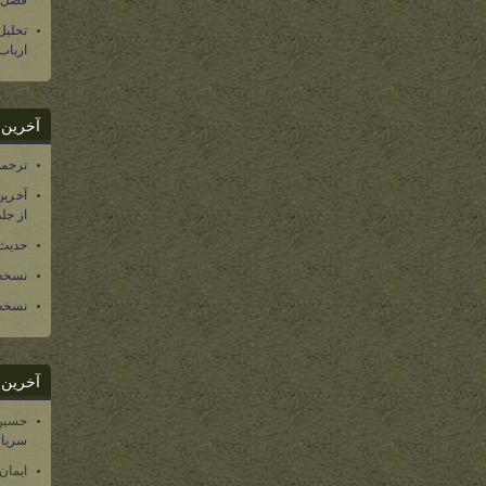
فصل س
تحلی
ارباب
آخرین د
ترجمه فارسی ۴۰ 
آخرین
از جلد ۱۲ تاریخ سرزمین
حدیث 
نسخه 
نسخه 
آخرین د
حسین
سریال
ایمان