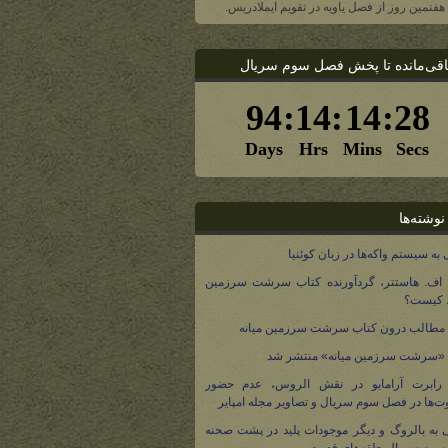
، هفتمین روز از فصل یاویه در تقویم ایملادریس.
اقی‌مانده تا پخش فصل سوم سریال
نوشته‌ها
 به سیستم واکه‌ها در زبان کوئنیا
 اف. هاستتر، گردآورنده کتاب سرشت سرزمین
، کیست؟
مطالب درون کتاب سرشت سرزمین میانه
 «سرشت سرزمین میانه» منتشر شد
 رابرت آرامایو در نقش الروس، عدم حضور
ت‌ها در فصل سوم سریال و تصاویر مجله امپایر
 به بالروگ و دیگر موجودات پلید در پشت صحنه