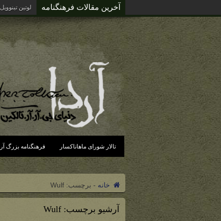
آخرین مقالات فرهنگنامه
لوتین تینوویل
تالار شورای ماهاناکسار
فرهنگنامه بزرگ آرد
خانه
-
برچسب:
Wulf
آرشیو برچسب:
Wulf