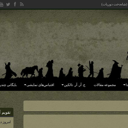
 (شاه‌دخت دوریات)
ا
مجموعه مقالات
ج. آر. آر. تالکین
اقتباس‌های نمایشی
بایگانی چندر
تقویم آ
امروز د