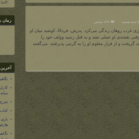
-النیا
زمان ب
برای
ها
بسته هستند
470 نمایش
وولف
(مهاجم
زی غرب روهان زندگی می‌کرد. پدرش، فره‌کا، کوشید میان او
روهان)
 وقتی نقشه‌ی او عملی نشد و به قتل رسید وولف خود را
 گریخت و از قرار معلوم او را به گرمی پذیرفتند. می‌گفتند
آخرین 
نگاهی
کارل
میانه
شرح 
کتاب
بازی
هارفو
نگاهی