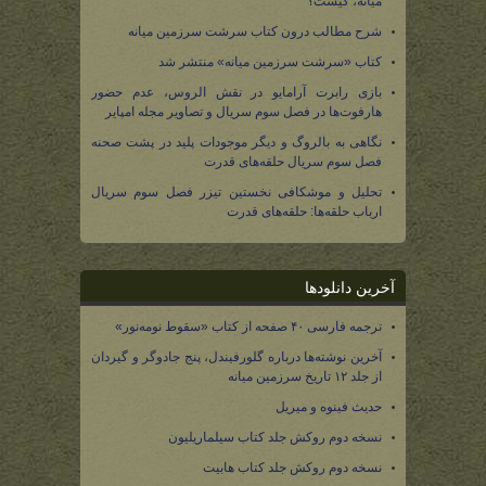
میانه، کیست؟
شرح مطالب درون کتاب سرشت سرزمین میانه
کتاب «سرشت سرزمین میانه» منتشر شد
بازی رابرت آرامایو در نقش الروس، عدم حضور
هارفوت‌ها در فصل سوم سریال و تصاویر مجله امپایر
نگاهی به بالروگ و دیگر موجودات پلید در پشت صحنه
فصل سوم سریال حلقه‌های قدرت
تحلیل و موشکافی نخستین تیزر فصل سوم سریال
ارباب حلقه‌ها: حلقه‌های قدرت
آخرین دانلودها
ترجمه فارسی ۴۰ صفحه از کتاب «سقوط نومه‌نور»
آخرین نوشته‌ها درباره گلورفیندل، پنج جادوگر و گیردان
از جلد ۱۲ تاریخ سرزمین میانه
حدیث فینوه و میریل
نسخه دوم روکش جلد کتاب سیلماریلیون
نسخه دوم روکش جلد کتاب هابیت