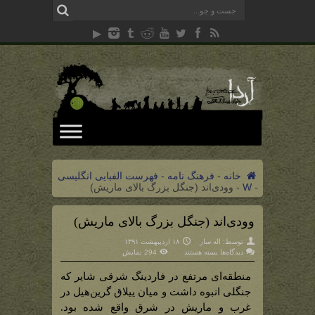
خانه
-
فرهنگ نامه
-
فهرست الفبایی انگلیسی
-
W
-
وودی‌اند (جنگل بزرگ بالای ماریش)
وودی‌اند (جنگل بزرگ بالای ماریش)
توسط:
اله سار
۱۸ اردیبهشت ۱۳۹۱
برای
دیدگاه‌ها
بسته هستند
294 نمایش
وودی‌اند
(جنگل
بزرگ
منطقه‌ای مرتفع در فاردینگ شرقی شایر که
بالای
ماریش)
جنگلی انبوه داشت و میان ییلاق گرین‌هیل در
غرب و ماریش در شرق واقع شده بود.