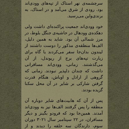
سرچشمه‌ی نهر استاک از تپه‌های وودی‌اند
بود. رودی از شرق می‌آمد و در استاک، به
برندی‌واین می‌رسید.
خود وودی‌اند جمعیت پراکنده‌ای داشت ولی
دهکده‌ی وود‌هال در حاشیه‌ی جنگل بلوط، در
مرز شمالی آن بود. شاید به همین دلیل،
الف‌ها منطقه‌ی مذکور را دوست داشتند از
لیندون بدان‌جا سفر می‌کردند یا گاه برای
زیارت تپه‌های برج از ریوندل، از آن
می‌گذشتند. زمانی، وودی‌اند مسافرانی
داشت که چندان دلپذیر نبودند. زمانی که
گروهی از اراذل و اوباش، هنگام قدرت
گرفتن شارکی بر شایر در آن محل سکنا
گزیده بودند.
پس از آن که هابیت‌های شایر دوباره آن
منطقه را پس گرفتند الف‌ها نیز به وودی‌اند
آمدند. همین‌جا بود که فرودو بگینز و دیگر
مسافران، در ۲۲ سپتامبر سال ۳۰۲۱ دوران
سوم، دارندگان سه حلقه را دیدند و از