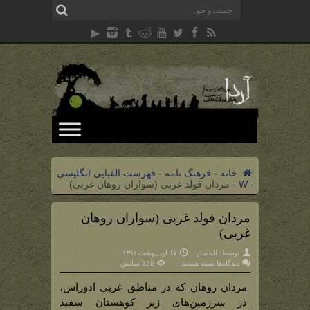
خانه
-
فرهنگ نامه
-
فهرست الفبایی انگلیسی
-
W
-
مردان فولد غربی (سواران روهان غربی)
مردان فولد غربی (سواران روهان
غربی)
توسط:
اله سار
۱۷ اردیبهشت ۱۳۹۱
برای
دیدگاه‌ها
بسته هستند
328 نمایش
مردان
فولد
غربی
مردان روهان که در مناطق غربی ادوراس،
(سواران
روهان
در سرزمین‌های زیر کوهستان سفید
غربی)