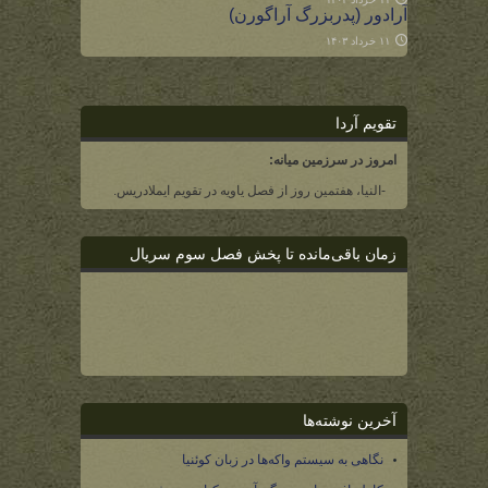
آرادور (پدربزرگ آراگورن)
۱۱ خرداد ۱۴۰۳
تقویم آردا
امروز در سرزمین میانه:
-النیا، هفتمین روز از فصل یاویه در تقویم ایملادریس.
زمان باقی‌مانده تا پخش فصل سوم سریال
آخرین نوشته‌ها
نگاهی به سیستم واکه‌ها در زبان کوئنیا