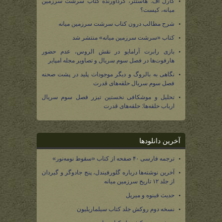
کارل اف. هاستتر، گردآورنده کتاب سرشت سرزمین
میانه، کیست؟
شرح مطالب درون کتاب سرشت سرزمین میانه
کتاب «سرشت سرزمین میانه» منتشر شد
بازی رابرت آرامایو در نقش الروس، عدم حضور
هارفوت‌ها در فصل سوم سریال و تصاویر مجله امپایر
نگاهی به بالروگ و دیگر موجودات پلید در پشت صحنه
فصل سوم سریال حلقه‌های قدرت
تحلیل و موشکافی نخستین تیزر فصل سوم سریال
ارباب حلقه‌ها: حلقه‌های قدرت
آخرین دانلودها
ترجمه فارسی ۴۰ صفحه از کتاب «سقوط نومه‌نور»
آخرین نوشته‌ها درباره گلورفیندل، پنج جادوگر و گیردان
از جلد ۱۲ تاریخ سرزمین میانه
حدیث فینوه و میریل
نسخه دوم روکش جلد کتاب سیلماریلیون