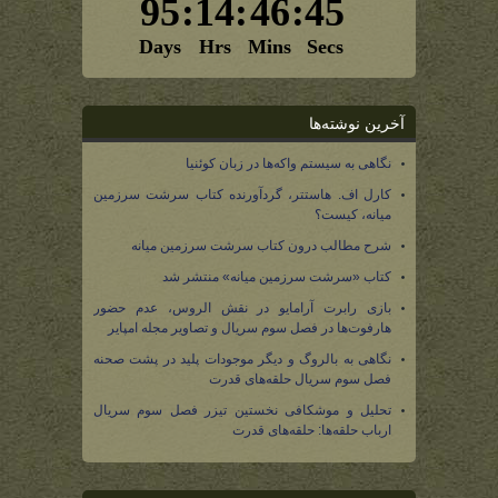
آخرین نوشته‌ها
نگاهی به سیستم واکه‌ها در زبان کوئنیا
کارل اف. هاستتر، گردآورنده کتاب سرشت سرزمین
میانه، کیست؟
شرح مطالب درون کتاب سرشت سرزمین میانه
کتاب «سرشت سرزمین میانه» منتشر شد
بازی رابرت آرامایو در نقش الروس، عدم حضور
هارفوت‌ها در فصل سوم سریال و تصاویر مجله امپایر
نگاهی به بالروگ و دیگر موجودات پلید در پشت صحنه
فصل سوم سریال حلقه‌های قدرت
تحلیل و موشکافی نخستین تیزر فصل سوم سریال
ارباب حلقه‌ها: حلقه‌های قدرت