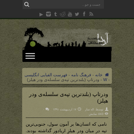
خانه
-
فرهنگ نامه
-
فهرست الفبایی انگلیسی
-
W
-
ودرتاپ (بلندترین تپه‌ی سلسله‌ی ودر هیلز)
ودرتاپ (بلندترین تپه‌ی سلسله‌ی ودر
هیلز)
توسط:
اله سار
۱۷ اردیبهشت ۱۳۹۱
۰
443 نمایش
نامی که انسان‌ها بر آمون سول، جنوبی‌ترین
تپه در میان ودر هیلزِ اریادور گذاشته بودند.