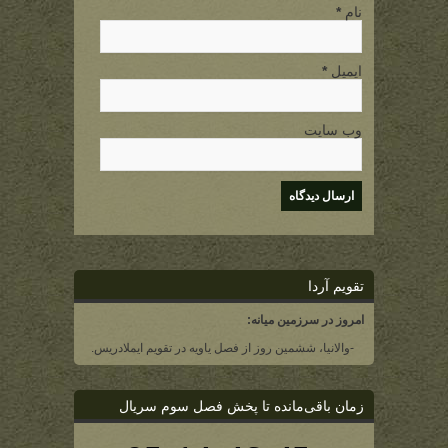
نام
*
ایمیل
*
وب سایت
تقویم آردا
امروز در سرزمین میانه:
-والانیا، ششمین روز از فصل یاویه در تقویم ایملادریس.
زمان باقی‌مانده تا پخش فصل سوم سریال