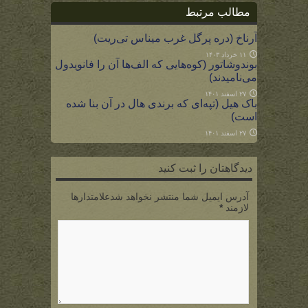
مطالب مرتبط
آرناخ (دره پرگل غرب میناس تی‌ریت)
۱۱ خرداد ۱۴۰۳
بوندوشاتور (کوه‌هایی که الف‌ها آن را فانویدول
می‌نامیدند)
۲۷ اسفند ۱۴۰۱
باک هیل (تپه‌ای که برندی هال در آن بنا شده
است)
۲۷ اسفند ۱۴۰۱
دیدگاهتان را ثبت کنید
آدرس ایمیل شما منتشر نخواهد شدعلامتدارها
لازمند
*