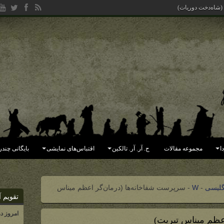
 (شاه‌دخت دوریات)
ا
مجموعه مقالات
ج. آر. آر. تالکین
اقتباس‌های نمایشی
بایگانی چندر
گلیسی
-
W
-
سرپرست شفاخانه‌ها (درمان‌گر اعظم میناس
تقویم آ
امروز د
ظم میناس ‌تیریت)