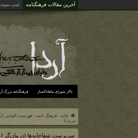
آخرین مقالات فرهنگنامه
لوتین تینوویل
تالار شورای ماهاناکسار
فرهنگنامه بزرگ آرد
خانه
-
فرهنگ نامه
-
فهرست الفبایی ان
‌تیریت)
سرپرست شفاخانه‌ها (درمان‌گر اع