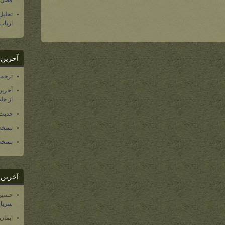
فصل س
تحلی
ارباب
آخرین د
ترجمه فارسی ۴۰ 
آخرین
از جلد ۱۲ تاریخ سرزمین
حدیث 
نسخه 
نسخه 
آخرین د
حسین
سریال
ایمان