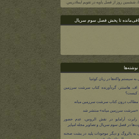
یا، ششمین روز از فصل یاویه در تقویم ایملادریس.
اقی‌مانده تا پخش فصل سوم سریال
نوشته‌ها
 به سیستم واکه‌ها در زبان کوئنیا
 اف. هاستتر، گردآورنده کتاب سرشت سرزمین
، کیست؟
مطالب درون کتاب سرشت سرزمین میانه
 «سرشت سرزمین میانه» منتشر شد
 رابرت آرامایو در نقش الروس، عدم حضور
ت‌ها در فصل سوم سریال و تصاویر مجله امپایر
 به بالروگ و دیگر موجودات پلید در پشت صحنه