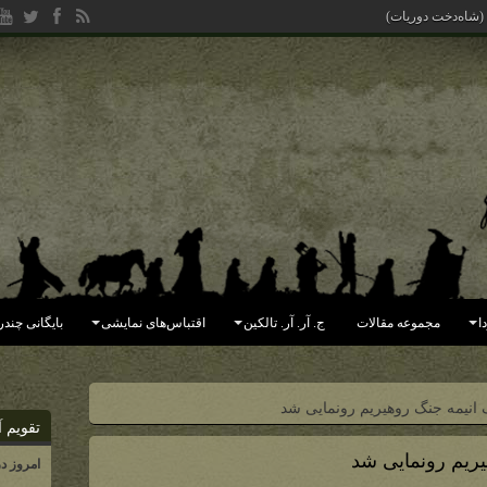
یده (جهان ف
ا
مجموعه مقالات
ج. آر. آر. تالکین
اقتباس‌های نمایشی
بایگانی چندر
انیمه جنگ روهیریم رونمایی شد
تقویم آ
یریم رونمایی شد
امروز د