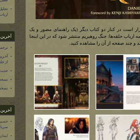
فصل س
تحلی
ارباب
ار است در کنار دو کتاب دیگر (یک راهنمای مصور و یک
مه ارباب حلقه‌ها: جنگ روهیریم منتشر شود که در این اینجا
آخرین د
د و چند صفحه از آن را مشاهده کنید.
ترجمه فارسی ۴۰ 
آخرین
از جلد ۱۲ تاریخ سرزمین
حدیث 
نسخه 
نسخه 
آخرین د
حسین
سریال
ایمان