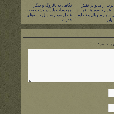
برت آرامایو در نقش
نگاهی به بالروگ و دیگر
 عدم حضور هارفوت‌ها
موجودات پلید در پشت صحنه
 سوم سریال و تصاویر
فصل سوم سریال حلقه‌های
پایر
قدرت
۵ مرداد ۱۴۰۵
ها لازمند
*