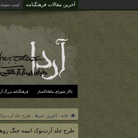
آخرین مقالات فرهنگنامه
آردای گزند د
تالار شورای ماهاناکسار
فرهنگنامه بزرگ آرد
خانه
-
آخرین خبرها
-
طرح جلد آرت‌بوک 
طرح جلد آرت‌بوک انیمه جنگ روه