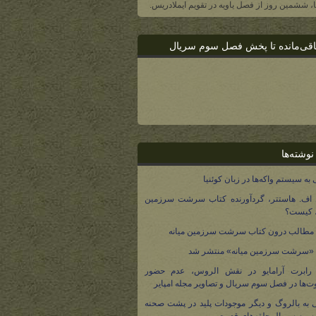
یا، ششمین روز از فصل یاویه در تقویم ایملادریس.
اقی‌مانده تا پخش فصل سوم سریال
نوشته‌ها
 به سیستم واکه‌ها در زبان کوئنیا
 اف. هاستتر، گردآورنده کتاب سرشت سرزمین
، کیست؟
مطالب درون کتاب سرشت سرزمین میانه
 «سرشت سرزمین میانه» منتشر شد
 رابرت آرامایو در نقش الروس، عدم حضور
ت‌ها در فصل سوم سریال و تصاویر مجله امپایر
 به بالروگ و دیگر موجودات پلید در پشت صحنه