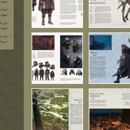
سوم س
ایمان
سوم س
تورین
سوم س
توحید
سریال