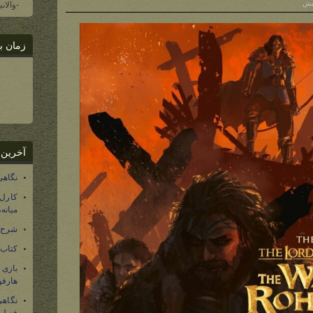
-والان
زمان ب
آخرین 
نگاهی
کارل
میانه
شرح 
کتاب
بازی
هارفو
نگاهی