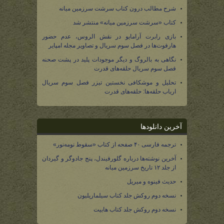
شرح مطالب درون کتاب سرشت سرزمین میانه
کتاب «سرشت سرزمین میانه» منتشر شد
بازی رابرت آرامایو در نقش الروس، عدم حضور
هارفوت‌ها در فصل سوم سریال و تصاویر مجله امپایر
نگاهی به بالروگ و دیگر موجودات پلید در پشت صحنه
فصل سوم سریال حلقه‌های قدرت
تحلیل و موشکافی نخستین تیزر فصل سوم سریال
ارباب حلقه‌ها: حلقه‌های قدرت
آخرین دانلودها
ترجمه فارسی ۴۰ صفحه از کتاب «سقوط نومه‌نور»
آخرین نوشته‌ها درباره گلورفیندل، پنج جادوگر و گیردان
از جلد ۱۲ تاریخ سرزمین میانه
حدیث فینوه و میریل
نسخه دوم روکش جلد کتاب سیلماریلیون
نسخه دوم روکش جلد کتاب هابیت