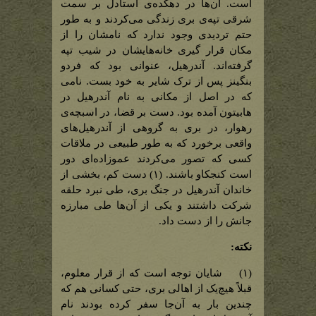
هابیت‌های
است. آن‌ها در دهکده‌ی استادل بر سمت
استادل)
شرقی تپه‌ی بری زندگی می‌کردند و به طور
حتم تردیدی وجود ندارد که نامشان را از
مکان قرار گیری خانه‌هایشان در شیب تپه
گرفته‌اند. آندرهیل، عنوانی بود که فردو
بنگینز پس از ترک شایر به خود بست. نامی
که در اصل از مکانی به نام آندرهیل در
هابیتون آمده بود. دست بر قضا، در اسبچه‌ی
رهوار، در بری به گروهی از آندرهیل‌های
واقعی برخورد که به طور طبیعی در ملاقات
کسی که تصور می‌کردند عموزاده‌ای دور
است کنجکاو باشند. (۱) دست کم، بخشی از
خاندان آندرهیل در جنگ بری، طی نبرد حلقه
شرکت داشتند و یکی از آن‌ها طی مبارزه
جانش را از دست داد.
نکته:
(۱) شایان توجه است که از قرار معلوم،
قبلاً هیچ‌یک از اهالی بری، حتی کسانی هم که
چندین بار به آن‌جا سفر کرده بودند نام