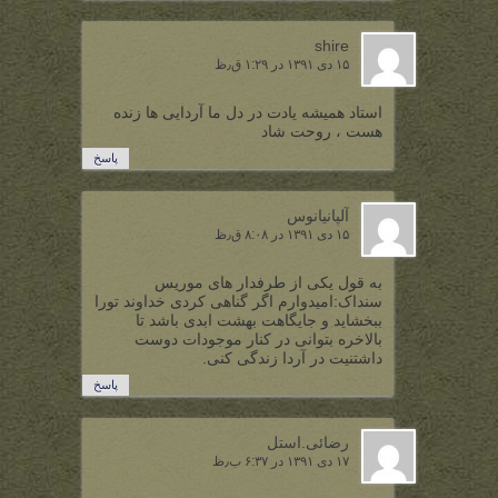
shire
۱۵ دی ۱۳۹۱ در ۱:۲۹ ق٫ظ
استاد همیشه یادت در دل ما آردایی ها زنده
هست ، روحت شاد
پاسخ
آلپانیانوس
۱۵ دی ۱۳۹۱ در ۸:۰۸ ق٫ظ
به قول یکی از طرفدار های موریس
سنداک:امیدوارم اگر گناهی کردی خداوند تورا
ببخشاید و جایگاهت بهشت ابدی باشد تا
بالاخره بتوانی در کنار موجودات دوست
داشتنیت در آردا زندگی کنی.
پاسخ
رضائی.استل
۱۷ دی ۱۳۹۱ در ۶:۳۷ ب٫ظ