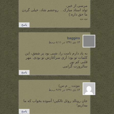
مرسی از خبر،
تولد استاد مبارک… روحشم شاد، خیلی گردن
ما حق داره:)
ت.ت
پاسخ
baggins
۱۴ دی ۱۳۹۱ در ۸:۱۱ ب٫ظ
به یاد دارم نامت را، شبی بود پر شفق، این
کلمات تو بود؛ آری سرآغازش تو بودی. مهر
قلبی کم نور
سالروزت گرامی
پاسخ
مونت _ م.س)
۱۴ دی ۱۳۹۱ در ۹:۳۶ ب٫ظ
جان رونالد روئل تالکین! آسوده بخواب که ما
بیداریم!
پاسخ