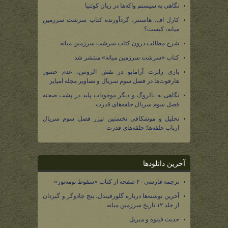
نگاهی به سیستم واکه‌ها در زبان کوئنیا
کارل اف. هاستتر، گردآورنده کتاب سرشت سرزمین
میانه، کیست؟
شرح مطالب درون کتاب سرشت سرزمین میانه
کتاب «سرشت سرزمین میانه» منتشر شد
بازی رابرت آرامایو در نقش الروس، عدم حضور
هارفوت‌ها در فصل سوم سریال و تصاویر مجله امپایر
نگاهی به بالروگ و دیگر موجودات پلید در پشت صحنه
فصل سوم سریال حلقه‌های قدرت
تحلیل و موشکافی نخستین تیزر فصل سوم سریال
ارباب حلقه‌ها: حلقه‌های قدرت
آخرین دانلودها
ترجمه فارسی ۴۰ صفحه از کتاب «سقوط نومه‌نور»
آخرین نوشته‌ها درباره گلورفیندل، پنج جادوگر و گیردان
از جلد ۱۲ تاریخ سرزمین میانه
حدیث فینوه و میریل