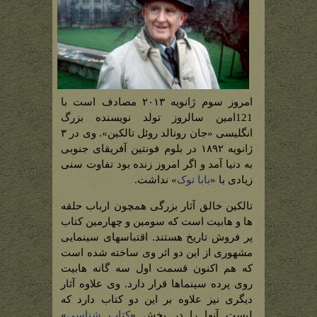
امروز سوم ژانویه ۲۰۱۳ مصادف است با
121امین سالروز تولد نویسنده بزرگ
انگلیسی «جان رونالد روئل تالکین». وی در ۳
ژانویه ۱۸۹۲ در بلوم فونتین آفریقای جنوبی
به دنیا آمد و اگر امروز زنده بود تفاوت سنی
زیادی با «
بابا توک
» نداشت.
تالکین خالق آثار بزرگی همچون ارباب حلقه
ها و هابیت است که سومین و چهارمین کتاب
پر فروش تاریخ هستند. اقتباسهای سینمایی
مشهوری از این دو اثر وی ساخته شده است
که هم اکنون قسمت اول سه گانه هابیت
روی پرده سینماها قرار دارد. وی علاوه آثار
دیگری نیز علاوه بر این دو کتاب دارد که
لیست آنها را در بخش «
کتاب شناسی
»