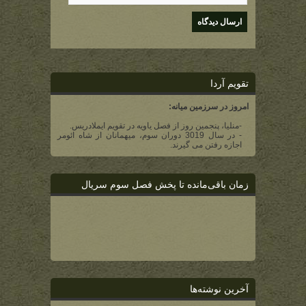
تقویم آردا
امروز در سرزمین میانه:
-منلیا، پنجمین روز از فصل یاویه در تقویم ایملادریس.
- در سال 3019 دوران سوم، میهمانان از شاه ائومر
اجازه رفتن می گیرند.
زمان باقی‌مانده تا پخش فصل سوم سریال
آخرین نوشته‌ها