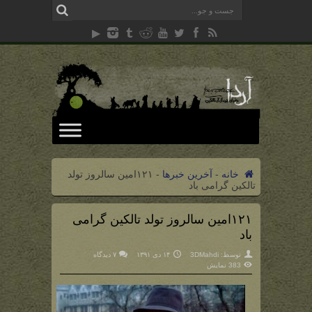
خانه
-
آخرین خبرها
-
۱۲۱امین سالروز تولد
تالکین گرامی باد
۱۲۱امین سالروز تولد تالکین گرامی
باد
توسط:
3DMahdi
۱۴ دی ۱۳۹۱
۷ دیدگاه
383 نمایش