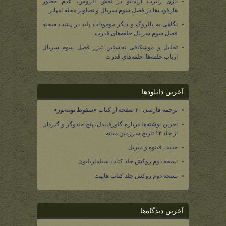
بازی رابرت آرامایو در نقش الروس، عدم حضور
هارفوت‌ها در فصل سوم سریال و تصاویر مجله امپایر
نگاهی به بالروگ و دیگر موجودات پلید در پشت صحنه
فصل سوم سریال حلقه‌های قدرت
تحلیل و موشکافی نخستین تیزر فصل سوم سریال
ارباب حلقه‌ها: حلقه‌های قدرت
آخرین دانلودها
ترجمه فارسی ۴۰ صفحه از کتاب «سقوط نومه‌نور»
آخرین نوشته‌ها درباره گلورفیندل، پنج جادوگر و گیردان
از جلد ۱۲ تاریخ سرزمین میانه
حدیث فینوه و میریل
نسخه دوم روکش جلد کتاب سیلماریلیون
نسخه دوم روکش جلد کتاب هابیت
آخرین دیدگاه‌ها