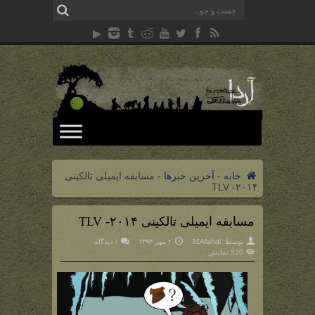
خانه
-
آخرین خبرها
-
مسابقه ایمیلی تالکینی
TLV -۲۰۱۴
مسابقه ایمیلی تالکینی TLV -۲۰۱۴
توسط:
3DMahdi
۲ مهر ۱۳۹۳
۱ دیدگاه
530 نمایش