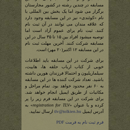
مسابقه در چندین رشته در کشور مجارستان
برگزار می شود اما یک بخش بین المللی با
نام «کوئندی» نیز در این مسابقه وجود دارد
که علاقه مندان می توانند در آن ثبت نام
کنند. ثبت نام برای عموم آزاد است اما
توصیه میشود افراد بین ۱۵ تا ۳۵ سال در این
مسابقه شرکت کنند. آخرین مهلت ثبت نام
در این مسابقه ۱۲ اکتبر(۲۰ مهر) است.
برای شرکت در این مسابقه باید اطلاعات
خوبی از کتاب ارباب حلقه ها، هابیت،
سیلماریلیون و احتمالا فرزندان هورین داشته
باشید. تعداد شرکت کننده ها در این مسابقه
به ۶۰ نفر محدود خواهد بود. تمام مراحل و
مکاتبات از طریق ایمیل انجام خواهد شد.
برای شرکت در این مسابقه فرم زیر را پر
کرده و با عنوان «
registration for TLV
» به
آدرس ایمیل
tlv@tolkien.hu
ارسال نمایید.
فرم ثبت نام به فرمت PDF